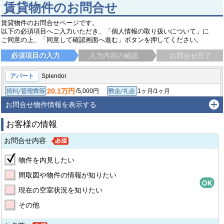
賃貸物件のお問合せ
賃貸物件のお問合せページです。
以下の必須項目へご入力いただき、「個人情報の取り扱いについて」に
ご同意の上、「同意して確認画面へ進む」ボタンを押してください。
必須項目の入力
入力内容の確認
お問合せ完了
アパート
Splendor
20.1万円
/
5,000円
1ヶ月/1ヶ月
賃料/管理費等
敷金/礼金
/
-
-/-
2LDK/59.07㎡
保証金/敷引/償却金
間取り/専有面積
お問合せ物件情報を表示する
2026年6月
築年月
お客様の情報
杉並区宮前
京王井の頭線 高井戸駅
徒歩13分
お問合せ内容
物件を内見したい
間取図や物件の情報が知りたい
現在の空室状況を知りたい
その他