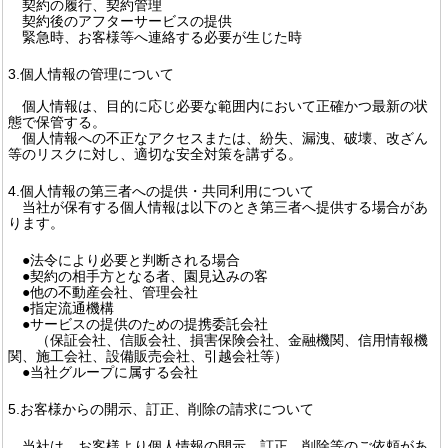
契約の履行、契約管理
契約後のアフターサービスの提供
緊急時、お客様等へ連絡する必要が生じた時
3.個人情報の管理について
個人情報は、目的に応じ必要な範囲内において正確かつ最新の状
態で保管する。
個人情報への不正なアクセスまたは、紛失、漏洩、破壊、改ざん
等のリスクに対し、適切な安全対策を講ずる。
4.個人情報の第三者への提供・共同利用について
当社が保有する個人情報は以下のとき第三者へ提供する場合があ
ります。
●法令により必要と判断される場合
●契約の相手方となる者、園見込みの客
●他の不動産会社、管理会社
●指定流通機構
●サービスの提供のための提携委託会社
（保証会社、信販会社、損害保険会社、金融機関、信用情報機
関、施工会社、設備販売会社、引越会社等）
●当社グループに属する会社
5.お客様からの開示、訂正、削除の請求について
当社は、お客様より個人情報の開示、訂正、削除等のご依頼があ