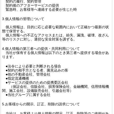
契約の履行、契約管理
契約後のアフターサービスの提供
緊急時、お客様等へ連絡する必要が生じた時
3.個人情報の管理について
個人情報は、目的に応じ必要な範囲内において正確かつ最新の状
態で保管する。
個人情報への不正なアクセスまたは、紛失、漏洩、破壊、改ざん
等のリスクに対し、適切な安全対策を講ずる。
4.個人情報の第三者への提供・共同利用について
当社が保有する個人情報は以下のとき第三者へ提供する場合があ
ります。
●法令により必要と判断される場合
●契約の相手方となる者、園見込みの客
●他の不動産会社、管理会社
●指定流通機構
●サービスの提供のための提携委託会社
（保証会社、信販会社、損害保険会社、金融機関、信用情報機
関、施工会社、設備販売会社、引越会社等）
●当社グループに属する会社
5.お客様からの開示、訂正、削除の請求について
当社は、お客様より個人情報の開示、訂正、削除等のご依頼があ