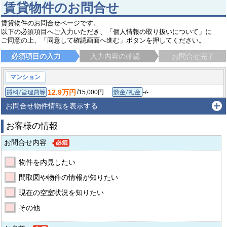
賃貸物件のお問合せ
賃貸物件のお問合せページです。
以下の必須項目へご入力いただき、「個人情報の取り扱いについて」に
ご同意の上、「同意して確認画面へ進む」ボタンを押してください。
必須項目の入力
入力内容の確認
お問合せ完了
マンション
12.9万円
/
15,000円
-/-
賃料/管理費等
敷金/礼金
/
-
-/-
1SK/26.45㎡
保証金/敷引/償却金
間取り/専有面積
お問合せ物件情報を表示する
2026年2月
築年月
お客様の情報
杉並区桃井
中央線 荻窪駅
徒歩11分
お問合せ内容
物件を内見したい
間取図や物件の情報が知りたい
現在の空室状況を知りたい
その他