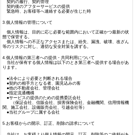
契約の履行、契約管理
契約後のアフターサービスの提供
緊急時、お客様等へ連絡する必要が生じた時
3.個人情報の管理について
個人情報は、目的に応じ必要な範囲内において正確かつ最新の状
態で保管する。
個人情報への不正なアクセスまたは、紛失、漏洩、破壊、改ざん
等のリスクに対し、適切な安全対策を講ずる。
4.個人情報の第三者への提供・共同利用について
当社が保有する個人情報は以下のとき第三者へ提供する場合があ
ります。
●法令により必要と判断される場合
●契約の相手方となる者、園見込みの客
●他の不動産会社、管理会社
●指定流通機構
●サービスの提供のための提携委託会社
（保証会社、信販会社、損害保険会社、金融機関、信用情報機
関、施工会社、設備販売会社、引越会社等）
●当社グループに属する会社
5.お客様からの開示、訂正、削除の請求について
当社は、お客様より個人情報の開示、訂正、削除等のご依頼があ