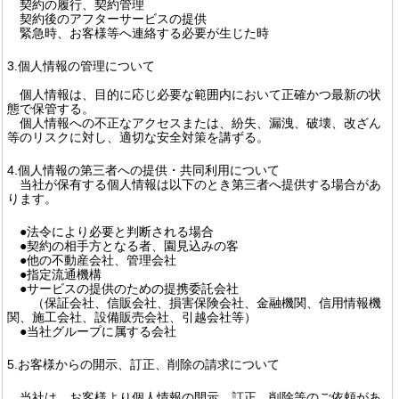
契約の履行、契約管理
契約後のアフターサービスの提供
緊急時、お客様等へ連絡する必要が生じた時
3.個人情報の管理について
個人情報は、目的に応じ必要な範囲内において正確かつ最新の状
態で保管する。
個人情報への不正なアクセスまたは、紛失、漏洩、破壊、改ざん
等のリスクに対し、適切な安全対策を講ずる。
4.個人情報の第三者への提供・共同利用について
当社が保有する個人情報は以下のとき第三者へ提供する場合があ
ります。
●法令により必要と判断される場合
●契約の相手方となる者、園見込みの客
●他の不動産会社、管理会社
●指定流通機構
●サービスの提供のための提携委託会社
（保証会社、信販会社、損害保険会社、金融機関、信用情報機
関、施工会社、設備販売会社、引越会社等）
●当社グループに属する会社
5.お客様からの開示、訂正、削除の請求について
当社は、お客様より個人情報の開示、訂正、削除等のご依頼があ