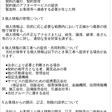
契約の履行、契約管理
契約後のアフターサービスの提供
緊急時、お客様等へ連絡する必要が生じた時
3.個人情報の管理について
個人情報は、目的に応じ必要な範囲内において正確かつ最新の状
態で保管する。
個人情報への不正なアクセスまたは、紛失、漏洩、破壊、改ざん
等のリスクに対し、適切な安全対策を講ずる。
4.個人情報の第三者への提供・共同利用について
当社が保有する個人情報は以下のとき第三者へ提供する場合があ
ります。
●法令により必要と判断される場合
●契約の相手方となる者、園見込みの客
●他の不動産会社、管理会社
●指定流通機構
●サービスの提供のための提携委託会社
（保証会社、信販会社、損害保険会社、金融機関、信用情報機
関、施工会社、設備販売会社、引越会社等）
●当社グループに属する会社
5.お客様からの開示、訂正、削除の請求について
当社は、お客様より個人情報の開示、訂正、削除等のご依頼があ