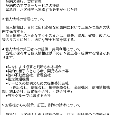
契約の履行、契約管理
契約後のアフターサービスの提供
緊急時、お客様等へ連絡する必要が生じた時
3.個人情報の管理について
個人情報は、目的に応じ必要な範囲内において正確かつ最新の状
態で保管する。
個人情報への不正なアクセスまたは、紛失、漏洩、破壊、改ざん
等のリスクに対し、適切な安全対策を講ずる。
4.個人情報の第三者への提供・共同利用について
当社が保有する個人情報は以下のとき第三者へ提供する場合があ
ります。
●法令により必要と判断される場合
●契約の相手方となる者、園見込みの客
●他の不動産会社、管理会社
●指定流通機構
●サービスの提供のための提携委託会社
（保証会社、信販会社、損害保険会社、金融機関、信用情報機
関、施工会社、設備販売会社、引越会社等）
●当社グループに属する会社
5.お客様からの開示、訂正、削除の請求について
当社は、お客様より個人情報の開示、訂正、削除等のご依頼があ