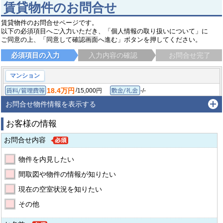
賃貸物件のお問合せ
賃貸物件のお問合せページです。
以下の必須項目へご入力いただき、「個人情報の取り扱いについて」に
ご同意の上、「同意して確認画面へ進む」ボタンを押してください。
必須項目の入力
入力内容の確認
お問合せ完了
マンション
18.4万円
/
15,000円
-/-
賃料/管理費等
敷金/礼金
/
-
-/-
2LDK/47.34㎡
保証金/敷引/償却金
間取り/専有面積
お問合せ物件情報を表示する
2025年11月
築年月
お客様の情報
杉並区井草
西武新宿線 上井草駅
徒歩4分
お問合せ内容
物件を内見したい
間取図や物件の情報が知りたい
現在の空室状況を知りたい
その他