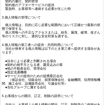
契約の履行、契約管理
契約後のアフターサービスの提供
緊急時、お客様等へ連絡する必要が生じた時
3.個人情報の管理について
個人情報は、目的に応じ必要な範囲内において正確かつ最新の状
態で保管する。
個人情報への不正なアクセスまたは、紛失、漏洩、破壊、改ざん
等のリスクに対し、適切な安全対策を講ずる。
4.個人情報の第三者への提供・共同利用について
当社が保有する個人情報は以下のとき第三者へ提供する場合があ
ります。
●法令により必要と判断される場合
●契約の相手方となる者、園見込みの客
●他の不動産会社、管理会社
●指定流通機構
●サービスの提供のための提携委託会社
（保証会社、信販会社、損害保険会社、金融機関、信用情報機
関、施工会社、設備販売会社、引越会社等）
●当社グループに属する会社
5.お客様からの開示、訂正、削除の請求について
当社は、お客様より個人情報の開示、訂正、削除等のご依頼があ