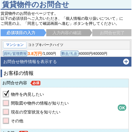
賃貸物件のお問合せ
賃貸物件のお問合せページです。
以下の必須項目へご入力いただき、「個人情報の取り扱いについて」に
ご同意の上、「同意して確認画面へ進む」ボタンを押してください。
必須項目の入力
入力内容の確認
お問合せ完了
マンション
コトブキパークハイツ
3.8万円
/
1,000円
40000円/40000円
賃料/管理費等
敷金/礼金
/
-
-/-
1R/17㎡
1988年1月
保証金/敷引/償却金
間取り/専有面積
築年月
お問合せ物件情報を表示する
高槻市寿町
阪急京都線 富田（大阪）駅
徒歩18分
お客様の情報
お問合せ内容
物件を内見したい
間取図や物件の情報が知りたい
現在の空室状況を知りたい
その他