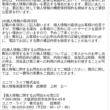
客様の個人情報の取扱いを委託する場合があります。委託にあたっ
ては、委託先に対して個人情報の機密保持契約を締結するなど適切
な監督を行います。
(4)個人情報の取得項目
記載の各項目にご記入願います。個人情報の提供はお客様の任意で
すが、空欄がある場合、お客様のご意向に沿ったサービスを提供で
きない場合がございますので、予めご了承ください。
（注）弊社は、お客様からのお申出内容等の正確な把握等のため
に、電話でお話しする際の通話内容を録音することがあります。
(5)個人情報に関するお問合わせ
弊社の管理する全ての個人情報については、ご本人からのお申し出
により、利用目的の通知、開示、内容の修正、追加又は削除、利用
の停止、消去及び第三者への利用の停止の権利を行使することが可
能です。
個人情報に関するお問合わせ窓口までご相談ください。開示に関し
ては、コピー費等の実費をご負担いただきます。
ユニヴ・ライフ株式会社
個人情報保護管理者 総務部 上村 公一
【個人情報に関するお問合わせ窓口】
〒565-0836 大阪府吹田市佐井寺4-43-8
ユニヴ・ライフ 株式会社 総務部
TEL：06-6310-3303（平日9：30～17：30）