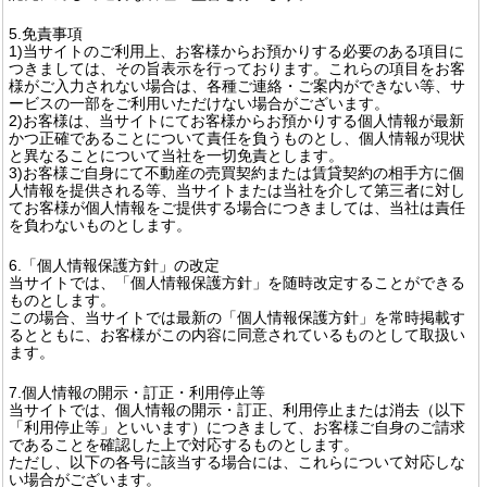
5.免責事項
1)当サイトのご利用上、お客様からお預かりする必要のある項目に
つきましては、その旨表示を行っております。これらの項目をお客
様がご入力されない場合は、各種ご連絡・ご案内ができない等、サ
ービスの一部をご利用いただけない場合がございます。
2)お客様は、当サイトにてお客様からお預かりする個人情報が最新
かつ正確であることについて責任を負うものとし、個人情報が現状
と異なることについて当社を一切免責とします。
3)お客様ご自身にて不動産の売買契約または賃貸契約の相手方に個
人情報を提供される等、当サイトまたは当社を介して第三者に対し
てお客様が個人情報をご提供する場合につきましては、当社は責任
を負わないものとします。
6.「個人情報保護方針」の改定
当サイトでは、「個人情報保護方針」を随時改定することができる
ものとします。
この場合、当サイトでは最新の「個人情報保護方針」を常時掲載す
るとともに、お客様がこの内容に同意されているものとして取扱い
ます。
7.個人情報の開示・訂正・利用停止等
当サイトでは、個人情報の開示・訂正、利用停止または消去（以下
「利用停止等」といいます）につきまして、お客様ご自身のご請求
であることを確認した上で対応するものとします。
ただし、以下の各号に該当する場合には、これらについて対応しな
い場合がございます。