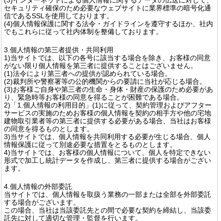
セキュリティ確保のため必要なウェブサイトに業界標準の暗号化通
信であるSSLを使用しております。
(4)個人情報保護に関する法令・ガイドラインを遵守するほか、社内
でもこれらに従って社内体制を整備しております。
3.個人情報の第三者提供・共同利用
1)当サイトでは、以下の各号に該当する場合を除き、お客様の同意
がない限り個人情報を第三者に提供することはございません。
(1)法令により第三者への提供が認められている場合。
(2)裁判所や警察署等の公的機関からの要請に当社が応じる場合。
(3)お客様ご自身や第三者の生命・身体・財産の保護のため必要があ
り、緊急時等お客様の同意を得ることが困難である場合。
2)「1.個人情報の利用目的」(1)に従って、契約管理およびアフター
サービスの実施のためお客様の個人情報を契約の相手方や他の宅地
建物取引業者等の第三者に提供する必要がある場合、当社はお客様
の同意を得るものとします。
3)当サイトでは、個人情報を共同利用する必要が生じる場合、個人
情報保護に従って別途必要な措置をとるものとします。
4)当サイトでは、お客様の個人情報について、個人を特定できない
形式で加工し統計データを作成し、第三者に提供する場合がござい
ます。
4.個人情報の外部委託
当サイトでは、個人情報を取扱う業務の一部または全部を外部委託
する場合がございます。
この場合、当社は当該委託先との間で必要な契約を締結し、当該委
託先に対して適切な管理・監督を行います。