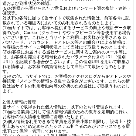
送および到着状況の確認。
(5)お客様から寄せられたご意見およびアンケート類の集計・連絡・
確認等。
2)以下の各号に従って当サイトで収集された情報は、前項各号に記
載されている範囲内においてのみ利用されるものとします。
(1)当サイトでは、お客様へ提供するサービスの向上や統計データ取
得のため、Cookie（クッキー）やウェブビーコン等を使用する場合
がございます。これらと当サイトご利用上お客様が使用されるID、
パスワード、アカウント、IPアドレス等との組合せによる情報は、
お客様の当サイトご利用状況として当社にて取扱うものとします。
(2)お客様にお届けする当社サービスに関するご案内のメール等に
は、お客様を識別する暗号化されたパラメータ付きのURL（個別
URL）を記載する場合がございます。この個別URLを用いて収集さ
れる情報は、お客様の閲覧情報として当社にて取扱うものとしま
す。
(3)その他、当サイトでは、お客様のアクセスログからIPアドレスや
接続元ドメイン等の情報を収集する場合がございます。これらの情
報は当サイトの利用者動向等の分析のため当社にて取扱うものとし
ます。
2.個人情報の管理
当サイトで取得された個人情報は、以下のとおり管理されます。
(1)当社従業員に対して個人情報保護のための教育を定期的に行い、
お客様の個人情報を厳重に管理いたします。
(2)個人情報を利用できる従業員を必要最小限に制限し、設備上・技
術上あらかじめ定められたシステム担当者のみがアクセスできる環
境下にて保管・管理しております。
(3)インターネットによる個人情報に関するデータの伝送に対して、