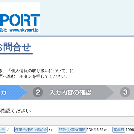
お問合せ
。
き、「個人情報の取り扱いについて」に
面へ進む」ボタンを押してください。
ご確認ください
/
-/-
-
-/-
2DK/46.51㎡
199
敷金/礼金
保証金/敷引/償却金
間取り/専有面積
築