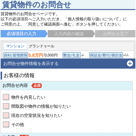
賃貸物件のお問合せ
賃貸物件のお問合せページです。
以下の必須項目へご入力いただき、「個人情報の取り扱いについて」に
ご同意の上、「同意して確認画面へ進む」ボタンを押してください。
必須項目の入力
入力内容の確認
お問合せ完了
マンション
グランドゥール
5.8万円
/
/
3,000円
-/-
-
-/-
賃料/管理費等
敷金/礼金
保
1LDK/45.89㎡
2008年4月
間取り/専有面積
築年月
お問合せ物件情報を表示する
浜松市浜名区中条
遠州鉄道 浜北駅
徒歩14分
お客様の情報
お問合せ内容
物件を内見したい
間取図や物件の情報が知りたい
現在の空室状況を知りたい
その他