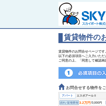
賃貸物件の
賃貸物件のお問合せページです
以下の必須項目へご入力いただ
ご同意の上、「同意して確認画
お問合せする物件を
アパート
エスポアールⅡ
3.2万円
/
3,000円
賃料/管理費等