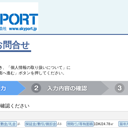
お問合せ
。
き、「個人情報の取り扱いについて」に
面へ進む」ボタンを押してください。
ご確認ください
/
-/-
-
-/-
1DK/24.78㎡
敷金/礼金
保証金/敷引/償却金
間取り/専有面積