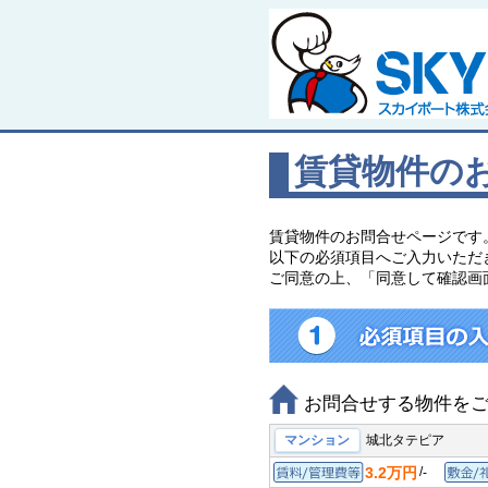
賃貸物件の
賃貸物件のお問合せページです
以下の必須項目へご入力いただ
ご同意の上、「同意して確認画
お問合せする物件を
マンション
城北タテピア
3.2万円
/
-
賃料/管理費等