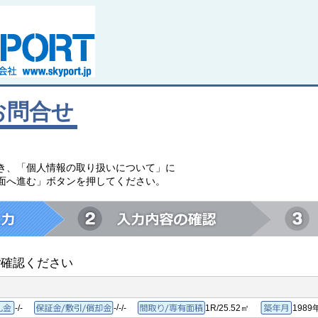
お問合せ
。
き、「個人情報の取り扱いについて」に
面へ進む」ボタンを押してください。
ご確認ください
/
-/-
-
-/-
1R/25.52㎡
1989
敷金/礼金
保証金/敷引/償却金
間取り/専有面積
築年