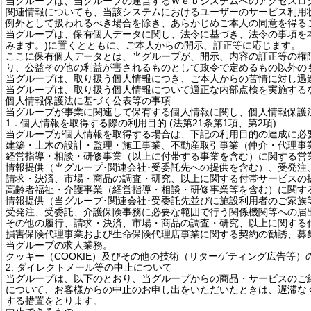
当グループは、当グループの運営するＷｅｂシステムへのアクセスロ
関連情報についても、当該システムにおけるユーザーのサービス利用
例外として扱われるべき場合を除き、あらかじめご本人の同意を得る
当グループは、保有個人データに関し、法令に基づき、法令の事項を
みます。)に置くとともに、ご本人からの開示、訂正等に応じます。
ここに保有個人データとは、当グループが、開示、内容の訂正等の権
り、公益その他の利益が害されるものとして政令で定めるもの以外の
当グループは、取り扱う個人情報につき、ご本人からの苦情に対し迅
当グループは、取り扱う個人情報について適正な内部点検を実施する
個人情報保護法に基づく公表等の事項
当グループが事業に関連して保有する個人情報に関し、個人情報保護
1．個人情報を取得する際の利用目的 (法第21条第1項、第2項)
当グループが個人情報を取得する場合は、下記の利用目的の達成に必
建築・土木の設計・監理・施工事業、不動産取引事業（仲介・代理事
経営指導・相談・研修事業（以上に付帯する事業を含む）に関する営
情報提供（当グループ･関連会社･受委託先への提供を含む）、受発注
請求・決済、市場・商品の調査・研究、以上に関する付帯サービスの
高齢者福祉・介護事業（経営指導・相談・研修事業等を含む）に関す
情報提供（当グループ･関連会社･受委託先並びに施設利用者のご家
受発注、受委託、介護保険事務に必要な範囲で行う関係機関等への届
その他の履行、請求・決済、市場・商品の調査・研究、以上に関する
損害保険代理事業および生命保険代理店事業に関する契約の勧誘、募
当グループの求人業務。
クッキー（COOKIE）及びその他の技術（リターゲティング広告等）
2. ダイレクトメール等の中止について
当グループは、以下のとおり、当グループからの商品・サービスのご
について、お客様からの中止のお申し出をいただいたときは、遅滞な
する措置をとります。