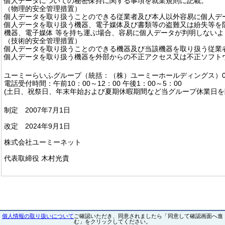
個人データについての秘密保持に関する事項を就業規則に記載。
（物理的安全管理措置）
個人データを取り扱うことのできる従業者及び本人以外容易に個人デ
個人データを取り扱う機器、電子媒体及び書類等の盗難又は紛失等を
機器、電子媒体 等を持ち運ぶ場合、容易に個人データが判明しない
（技術的安全管理措置）
個人データを取り扱うことのできる機器及び当該機器を取り扱う従業
個人データを取り扱う機器を外部からの不正アクセス又は不正ソフト
ユーミーらいふグループ（統括：（株）ユーミーホールディングス）0466-
電話受付時間：午前10：00～12：00 午後1：00～5：00
(土日、祝祭日、年末年始および夏期休暇期間など当グループ休業日を
制定 2007年7月1日
改定 2024年9月1日
株式会社ユーミーネット
代表取締役 木村光貴
個人情報の取り扱いについて
ご確認いただき、同意されましたら「同意して確認画面へ進
む」をクリックしてください。