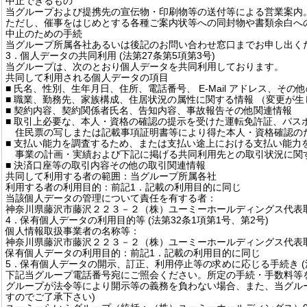
中止できるもの
当グループおよび提携先の宣伝物・印刷物等の送付等による営業案内
ただし、催事をはじめとする各種ご案内状等への同封物や書類余白へ
中止のための手続
当グループ所属各社あるいは後記のお問い合わせ窓口までお申し出く
3．個人データの共同利用 (法第27条第5項第3号)
当グループは、次のとおり個人データを共同利用しております。
共同して利用される個人データの項目
■ 氏名、性別、生年月日、住所、電話番号、 E-Mail アドレス、その
■ 職業、勤務先、家族構成、住居状況の属性に関する情報 （変更が
■ 契約内容、契約関係者氏名、告知内容、事故報告その他関連情報
■ 取引上必要な、本人・資格の確認の提示を受けた運転免許証、パス
住民票の写しまたは記載事項証明書等により得た本人・資格確認の
■ 支払い能力を調査するため、または支払い途上における支払い能力
事業の計画・実績および下記に掲げる共同利用先との取引状況に関
■ 決済口座等の取引内容その他の取引関連情報
共同して利用する者の範囲：当グループ所属各社
利用する者の利用目的：前記1．記載の利用目的に同じ
当該個人データの管理について責任を有する者：
神奈川県藤沢市藤沢２２３－２（株）ユーミーホールディングス代表
4．保有個人データの利用目的等 (法第32条1項第1号、第2号)
個人情報取扱事業者の名称等：
神奈川県藤沢市藤沢２２３－２（株）ユーミーホールディングス代表
保有個人データの利用目的：前記1．記載の利用目的に同じ
5．保有個人データの開示、訂正、利用停止等の求めに応じる手続き (法第
下記当グループ電話番号宛にご照会ください。所定の手続・手数料等
グループが法令等により開示等の義務を負わない場合、また、当グル
すのでご了承下さい)