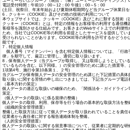
ユーミーらいふグループ（統括：（株）ユーミーホールディングス）0466-
電話受付時間：午前10：00～12：00 午後1：00～5：00
(土日、祝祭日、年末年始および夏期休暇期間など当グループ休業日を
6．クッキー（COOKIE）及びその他の技術の利用について
本ウェブサイトでは、クッキー（COOKIE）及びこれに類する技術（
クッキー（COOKIE）とは、特定の情報をお客様等の利用する通信
客様等を識別させる仕組みです。お客さまのWebサイト上での利便性
ため、当社ではCOOKIE等の利用を前提としたサービスを提供してい
受けられないことがあります。COOKIE等の利用を許可するかどう
能です。
7．特定個人情報
個人番号（マイナンバー）を含む特定個人情報については、「行政
律」を順守して、厳正に管理し、適切に取り扱います。
8．保有個人データ（当グループが取得し、又は取得しようとしてい
ているものを含む。以下同様。）の安全管理のために講じた措置等、ま
1項第4号、施行令第10条第１、２号)
当グループが保有個人データの安全管理のため講じた下記措置の具体
取り扱いに関する苦情の申し出につきましては、下記当グループ電話
（基本方針の策定）
個人データの適正な取扱いの確保のため、「関係法令・ガイドライン
策定。
（個人データの取扱いに係る規律の整備）
個人データの取得、利用、保存等を行う場合の基本的な取扱方法を整
（組織的安全管理措置）
整備した取扱方法に従って個人データが取り扱われていることを責任
従業者から責任者に対する報告連絡体制を整備。
（人的安全管理措置）
個人データの取扱いに関する留意事項について、従業者に定期的な研