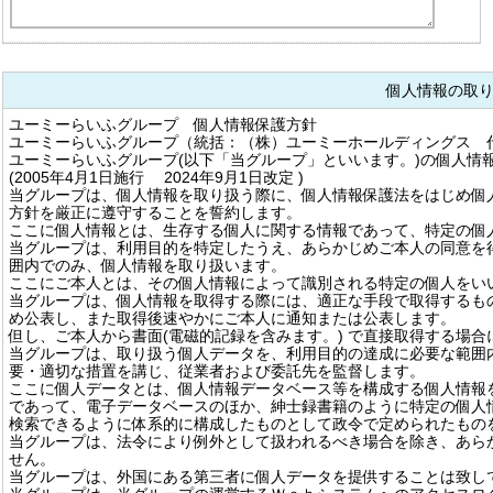
個人情報の取
ユーミーらいふグループ 個人情報保護方針
ユーミーらいふグループ（統括：（株）ユーミーホールディングス 
ユーミーらいふグループ(以下「当グループ」といいます。)の個人情
(2005年4月1日施行 2024年9月1日改定 )
当グループは、個人情報を取り扱う際に、個人情報保護法をはじめ個
方針を厳正に遵守することを誓約します。
ここに個人情報とは、生存する個人に関する情報であって、特定の個
当グループは、利用目的を特定したうえ、あらかじめご本人の同意を
囲内でのみ、個人情報を取り扱います。
ここにご本人とは、その個人情報によって識別される特定の個人をい
当グループは、個人情報を取得する際には、適正な手段で取得するも
め公表し、また取得後速やかにご本人に通知または公表します。
但し、ご本人から書面(電磁的記録を含みます。) で直接取得する場
当グループは、取り扱う個人データを、利用目的の達成に必要な範囲
要・適切な措置を講じ、従業者および委託先を監督します。
ここに個人データとは、個人情報データベース等を構成する個人情報
であって、電子データベースのほか、紳士録書籍のように特定の個人
検索できるように体系的に構成したものとして政令で定められたもの
当グループは、法令により例外として扱われるべき場合を除き、あら
せん。
当グループは、外国にある第三者に個人データを提供することは致し