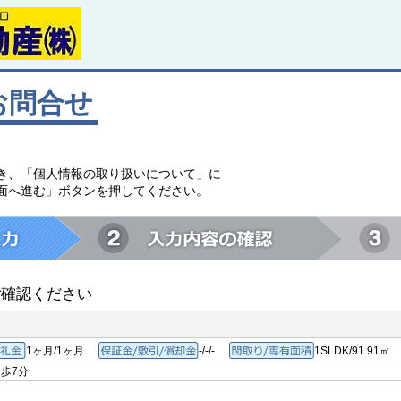
お問合せ
。
き、「個人情報の取り扱いについて」に
面へ進む」ボタンを押してください。
ご確認ください
/
1ヶ月/1ヶ月
-
-/-
1SLDK/91.91㎡
敷金/礼金
保証金/敷引/償却金
間取り/専有面
歩7分