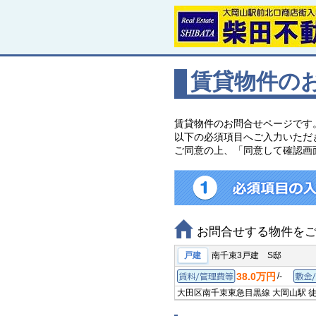
賃貸物件の
賃貸物件のお問合せページです
以下の必須項目へご入力いただ
ご同意の上、「同意して確認画
お問合せする物件を
戸建
南千束3戸建 S邸
38.0万円
/
-
賃料/管理費等
大田区南千束
東急目黒線 大岡山駅
徒