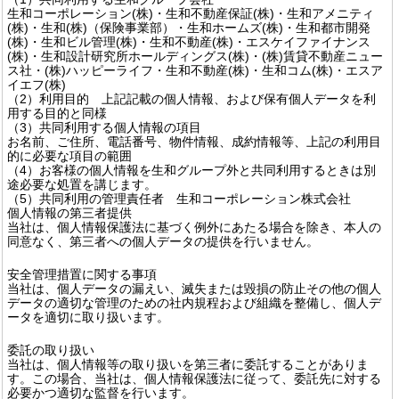
生和コーポレーション(株)・生和不動産保証(株)・生和アメニティ
(株)・生和(株)（保険事業部）・生和ホームズ(株)・生和都市開発
(株)・生和ビル管理(株)・生和不動産(株)・エスケイファイナンス
(株)・生和設計研究所ホールディングス(株)・(株)賃貸不動産ニュー
ス社・(株)ハッピーライフ・生和不動産(株)・生和コム(株)・エスア
イエフ(株)
（2）利用目的 上記記載の個人情報、および保有個人データを利
用する目的と同様
（3）共同利用する個人情報の項目
お名前、ご住所、電話番号、物件情報、成約情報等、上記の利用目
的に必要な項目の範囲
（4）お客様の個人情報を生和グループ外と共同利用するときは別
途必要な処置を講じます。
（5）共同利用の管理責任者 生和コーポレーション株式会社
個人情報の第三者提供
当社は、個人情報保護法に基づく例外にあたる場合を除き、本人の
同意なく、第三者への個人データの提供を行いません。
安全管理措置に関する事項
当社は、個人データの漏えい、滅失または毀損の防止その他の個人
データの適切な管理のための社内規程および組織を整備し、個人デ
ータを適切に取り扱います。
委託の取り扱い
当社は、個人情報等の取り扱いを第三者に委託することがありま
す。この場合、当社は、個人情報保護法に従って、委託先に対する
必要かつ適切な監督を行います。