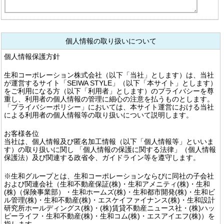
個人情報の取り扱いについて
個人情報保護方針
生和コーポレーション株式会社（以下「当社」とします）は、当社
が運営するサイト「SEIWA STYLE」（以下「本サイト」とします）
をご利用になる方（以下「利用者」とします）のプライバシーを尊
重し、利用者の個人情報の管理に細心の注意を払うものとします。
「プライバシーポリシー」においては、本サイト運営における当社
による利用者の個人情報等の取り扱いについて説明します。
お客様各位
当社は、個人情報及び匿名加工情報（以下「個人情報等」といいま
す）の取り扱いに関し 「個人情報の保護に関する法律」（個人情報
保護法）及び関連する政省令、ガイドライン等を遵守します。
※生和グループとは、生和コーポレーションならびに同社の子会社
および関連会社（生和不動産保証(株)・生和アメニティ(株)・生和
(株)（保険事業部）・生和ホームズ(株)・生和都市開発(株)・生和ビ
ル管理(株)・生和不動産(株)・エスケイファイナンス(株)・生和設計
研究所ホールディングス(株)・(株)賃貸不動産ニュース社・(株)ハッ
ピーライフ・生和不動産(株)・生和コム(株)・エスアイエフ(株)）を
指します。