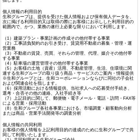
個人情報の利用目的
生和グループは、提供を受けた個人情報および保有個人データを、
次に掲げる利用目的又は取得の際にお客様にお示しした利用目的の
範囲内で、かつ、業務の遂行上必要な限りにおいて利用します。
（1）建築プラン・事業計画の作成その他付帯する事業
（2）工事請負契約のお引き受け、賃貸用不動産の募集・管理・運
営業務
（3）不動産の賃貸、売買、それらの管理、代理、媒介その他付帯
する事業
（4）駐車場の運営管理その他付帯する事業
（5）お客様の土地（資産）活用、不動産管理、生活、住環境に関
連する生和グループの取り扱う商品・サービスのご案内・情報提供
※生和グループとは、生和コーポレーションならびに同社の子会社
および関連会社を指します。
（6）採用活動における情報提供、当社求人への応募受付手続き、
選考・合否その他の連絡、入社手続き等
（7）上記目的に関して、郵便物・電子メール・電話・訪問・FAX等
による営業・採用活動
（8）生和グループ各社各事業における、市場調査・顧客動向分析
または商品・営業手法開発等の調査分析
個人情報の共同利用
お客様の個人情報を上記利用目的の達成のために生和グループで共
同して利用いたします。
（1）共同利用する生和グループ会社