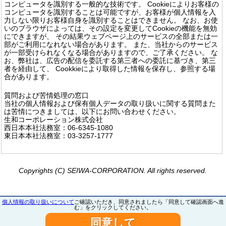
コンピュータを識別する一般的な技術です。 Cookieによりお客様の
コンピュータを識別することは可能ですが、お客様が個人情報を入
力しない限りお客様自身を識別することはできません。 なお、お使
いのブラウザによっては、その設定を変更してCookieの機能を無効
にできますが、 その結果ウェブページ上のサービスの全部または一
部がご利用になれない場合があります。 また、当社からのサービス
が一部受けられなくなる場合がありますので、ご了承ください。 な
お、弊社は、広告の配信を委託する第三者への委託に基づき、第三
者を経由して、 Cookkieにより取得した情報を保存し、参照する場
合があります。
質問および苦情処理の窓口
当社の個人情報および保有個人データの取り扱いに関する質問また
は苦情につきましては、以下にお問い合わせください。
生和コーポレーション株式会社
西日本本社法務室：06-6345-1080
東日本本社法務室：03-3257-1777
Copyrights (C) SEIWA-CORPORATION. All rights reserved.
個人情報の取り扱いについて
ご確認いただき、同意されましたら「同意して確認画面へ進
む」をクリックしてください。
同意して