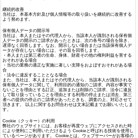
継続的改善
当社は、本基本方針及び個人情報等の取り扱いを継続的に改善する
よう努めます。
保有個人データの開示等
当社は、本人またはその代理人から、当該本人が識別される保有個
人データの開示のご請求があったときは、次の各号の場合を除き、
遅滞なく回答します。なお、開示しない場合または当該保有個人デ
ータが存在しない場合には、その旨を回答します。
・本人または第三者の生命、身体、財産その他の権利利益を害する
おそれがある場合
・当社の業務の適正な実施に著しい支障をおよぼすおそれがある場
合
・法令に違反することとなる場合
また、当社は、本人またはその代理人から、当該本人が識別される
保有個人データに関して、利用目的の通知のご請求、内容が事実で
ないことを理由とする訂正、追加または削除のご請求、法令に違反
して取り扱っていることを理由とする利用の停止または消去、第三
者への提供の停止のご請求があったときも、調査の上、対応させて
頂きます。 以上に関するお問合わせは文末記載までお願いいたしま
す。
Cookie（クッキー）の利用
弊社のウェブサイトには、お客様が再度ウェブにアクセスされた時
により便利にご利用いただけるよう Cookieと呼ばれる技術を使用し
ているページがあります。 Cookieとは、ウェブサーバーがお客様の