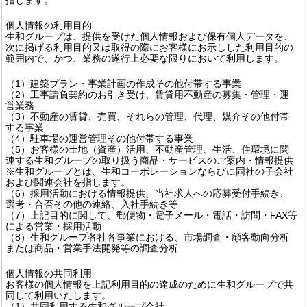
個人情報の利用目的
生和グループは、提供を受けた個人情報および保有個人データを、
次に掲げる利用目的又は取得の際にお客様にお示しした利用目的の
範囲内で、かつ、業務の遂行上必要な限りにおいて利用します。
（1）建築プラン・事業計画の作成その他付帯する事業
（2）工事請負契約のお引き受け、賃貸用不動産の募集・管理・運
営業務
（3）不動産の賃貸、売買、それらの管理、代理、媒介その他付帯
する事業
（4）駐車場の運営管理その他付帯する事業
（5）お客様の土地（資産）活用、不動産管理、生活、住環境に関
連する生和グループの取り扱う商品・サービスのご案内・情報提供
※生和グループとは、生和コーポレーションならびに同社の子会社
および関連会社を指します。
（6）採用活動における情報提供、当社求人への応募受付手続き、
選考・合否その他の連絡、入社手続き等
（7）上記目的に関して、郵便物・電子メール・電話・訪問・FAX等
による営業・採用活動
（8）生和グループ各社各事業における、市場調査・顧客動向分析
または商品・営業手法開発等の調査分析
個人情報の共同利用
お客様の個人情報を上記利用目的の達成のために生和グループで共
同して利用いたします。
（1）共同利用する生和グループ会社