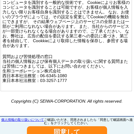
コンピュータを識別する一般的な技術です。 Cookieによりお客様の
コンピュータを識別することは可能ですが、お客様が個人情報を入
力しない限りお客様自身を識別することはできません。 なお、お使
いのブラウザによっては、その設定を変更してCookieの機能を無効
にできますが、 その結果ウェブページ上のサービスの全部または一
部がご利用になれない場合があります。 また、当社からのサービス
が一部受けられなくなる場合がありますので、ご了承ください。 な
お、弊社は、広告の配信を委託する第三者への委託に基づき、第三
者を経由して、 Cookkieにより取得した情報を保存し、参照する場
合があります。
質問および苦情処理の窓口
当社の個人情報および保有個人データの取り扱いに関する質問また
は苦情につきましては、以下にお問い合わせください。
生和コーポレーション株式会社
西日本本社法務室：06-6345-1080
東日本本社法務室：03-3257-1777
Copyrights (C) SEIWA-CORPORATION. All rights reserved.
個人情報の取り扱いについて
ご確認いただき、同意されましたら「同意して確認画面へ進
む」をクリックしてください。
同意して