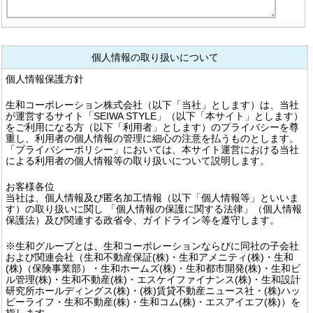
個人情報の取り扱いについて
個人情報保護方針
生和コーポレーション株式会社（以下「当社」とします）は、当社
が運営するサイト「SEIWA STYLE」（以下「本サイト」とします）
をご利用になる方（以下「利用者」とします）のプライバシーを尊
重し、利用者の個人情報の管理に細心の注意を払うものとします。
「プライバシーポリシー」においては、本サイト運営における当社
による利用者の個人情報等の取り扱いについて説明します。
お客様各位
当社は、個人情報及び匿名加工情報（以下「個人情報等」といいま
す）の取り扱いに関し 「個人情報の保護に関する法律」（個人情報
保護法）及び関連する政省令、ガイドライン等を遵守します。
※生和グループとは、生和コーポレーションならびに同社の子会社
および関連会社（生和不動産保証(株)・生和アメニティ(株)・生和
(株)（保険事業部）・生和ホームズ(株)・生和都市開発(株)・生和ビ
ル管理(株)・生和不動産(株)・エスケイファイナンス(株)・生和設計
研究所ホールディングス(株)・(株)賃貸不動産ニュース社・(株)ハッ
ピーライフ・生和不動産(株)・生和コム(株)・エスアイエフ(株)）を
指します。