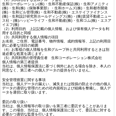
生和コーポレーション(株)・生和不動産保証(株)・生和アメニティ
(株)・生和(株)（保険事業部）・生和ホームズ(株)・生和都市開発
(株)・生和ビル管理(株)・生和不動産(株)・エスケイファイナンス
(株)・生和設計研究所ホールディングス(株)・(株)賃貸不動産ニュー
ス社・(株)ハッピーライフ・生和不動産(株)・生和コム(株)・エスア
イエフ(株)
（2）利用目的 上記記載の個人情報、および保有個人データを利
用する目的と同様
（3）共同利用する個人情報の項目
お名前、ご住所、電話番号、物件情報、成約情報等、上記の利用目
的に必要な項目の範囲
（4）お客様の個人情報を生和グループ外と共同利用するときは別
途必要な処置を講じます。
（5）共同利用の管理責任者 生和コーポレーション株式会社
個人情報の第三者提供
当社は、個人情報保護法に基づく例外にあたる場合を除き、本人の
同意なく、第三者への個人データの提供を行いません。
安全管理措置に関する事項
当社は、個人データの漏えい、滅失または毀損の防止その他の個人
データの適切な管理のための社内規程および組織を整備し、個人デ
ータを適切に取り扱います。
委託の取り扱い
当社は、個人情報等の取り扱いを第三者に委託することがありま
す。この場合、当社は、個人情報保護法に従って、委託先に対する
必要かつ適切な監督を行います。