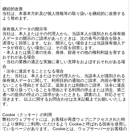
継続的改善
当社は、本基本方針及び個人情報等の取り扱いを継続的に改善する
よう努めます。
保有個人データの開示等
当社は、本人またはその代理人から、当該本人が識別される保有個
人データの開示のご請求があったときは、次の各号の場合を除き、
遅滞なく回答します。なお、開示しない場合または当該保有個人デ
ータが存在しない場合には、その旨を回答します。
・本人または第三者の生命、身体、財産その他の権利利益を害する
おそれがある場合
・当社の業務の適正な実施に著しい支障をおよぼすおそれがある場
合
・法令に違反することとなる場合
また、当社は、本人またはその代理人から、当該本人が識別される
保有個人データに関して、利用目的の通知のご請求、内容が事実で
ないことを理由とする訂正、追加または削除のご請求、法令に違反
して取り扱っていることを理由とする利用の停止または消去、第三
者への提供の停止のご請求があったときも、調査の上、対応させて
頂きます。 以上に関するお問合わせは文末記載までお願いいたしま
す。
Cookie（クッキー）の利用
弊社のウェブサイトには、お客様が再度ウェブにアクセスされた時
により便利にご利用いただけるよう Cookieと呼ばれる技術を使用し
ているページがあります。 Cookieとは、ウェブサーバーがお客様の