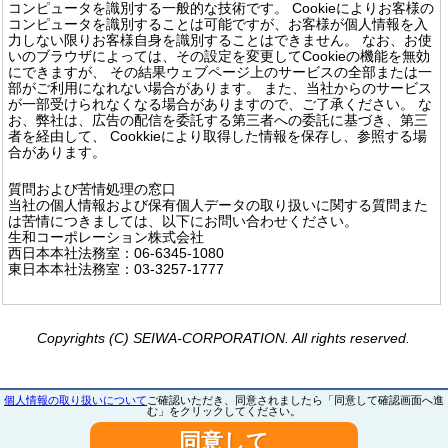
コンピュータを識別する一般的な技術です。 Cookieによりお客様の
コンピュータを識別することは可能ですが、お客様が個人情報を入
力しない限りお客様自身を識別することはできません。 なお、お使
いのブラウザによっては、その設定を変更してCookieの機能を無効
にできますが、 その結果ウェブページ上のサービスの全部または一
部がご利用になれない場合があります。 また、当社からのサービス
が一部受けられなくなる場合がありますので、ご了承ください。 な
お、弊社は、広告の配信を委託する第三者への委託に基づき、第三
者を経由して、 Cookkieにより取得した情報を保存し、参照する場
合があります。
質問および苦情処理の窓口
当社の個人情報および保有個人データの取り扱いに関する質問また
は苦情につきましては、以下にお問い合わせください。
生和コーポレーション株式会社
西日本本社法務室：06-6345-1080
東日本本社法務室：03-3257-1777
Copyrights (C) SEIWA-CORPORATION. All rights reserved.
個人情報の取り扱いについて
ご確認いただき、同意されましたら「同意して確認画面へ進
む」をクリックしてください。
同意して