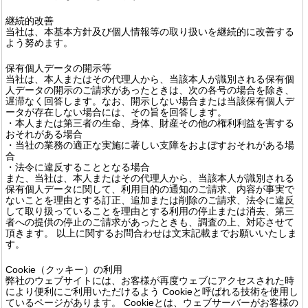
継続的改善
当社は、本基本方針及び個人情報等の取り扱いを継続的に改善する
よう努めます。
保有個人データの開示等
当社は、本人またはその代理人から、当該本人が識別される保有個
人データの開示のご請求があったときは、次の各号の場合を除き、
遅滞なく回答します。なお、開示しない場合または当該保有個人デ
ータが存在しない場合には、その旨を回答します。
・本人または第三者の生命、身体、財産その他の権利利益を害する
おそれがある場合
・当社の業務の適正な実施に著しい支障をおよぼすおそれがある場
合
・法令に違反することとなる場合
また、当社は、本人またはその代理人から、当該本人が識別される
保有個人データに関して、利用目的の通知のご請求、内容が事実で
ないことを理由とする訂正、追加または削除のご請求、法令に違反
して取り扱っていることを理由とする利用の停止または消去、第三
者への提供の停止のご請求があったときも、調査の上、対応させて
頂きます。 以上に関するお問合わせは文末記載までお願いいたしま
す。
Cookie（クッキー）の利用
弊社のウェブサイトには、お客様が再度ウェブにアクセスされた時
により便利にご利用いただけるよう Cookieと呼ばれる技術を使用し
ているページがあります。 Cookieとは、ウェブサーバーがお客様の