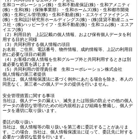
生和コーポレーション(株)・生和不動産保証(株)・生和アメニティ
(株)・生和(株)（保険事業部）・生和ホームズ(株)・生和都市開発
(株)・生和ビル管理(株)・生和不動産(株)・エスケイファイナンス
(株)・生和設計研究所ホールディングス(株)・(株)賃貸不動産ニュー
ス社・(株)ハッピーライフ・生和不動産(株)・生和コム(株)・エスア
イエフ(株)
（2）利用目的 上記記載の個人情報、および保有個人データを利
用する目的と同様
（3）共同利用する個人情報の項目
お名前、ご住所、電話番号、物件情報、成約情報等、上記の利用目
的に必要な項目の範囲
（4）お客様の個人情報を生和グループ外と共同利用するときは別
途必要な処置を講じます。
（5）共同利用の管理責任者 生和コーポレーション株式会社
個人情報の第三者提供
当社は、個人情報保護法に基づく例外にあたる場合を除き、本人の
同意なく、第三者への個人データの提供を行いません。
安全管理措置に関する事項
当社は、個人データの漏えい、滅失または毀損の防止その他の個人
データの適切な管理のための社内規程および組織を整備し、個人デ
ータを適切に取り扱います。
委託の取り扱い
当社は、個人情報等の取り扱いを第三者に委託することがありま
す。この場合、当社は、個人情報保護法に従って、委託先に対する
必要かつ適切な監督を行います。