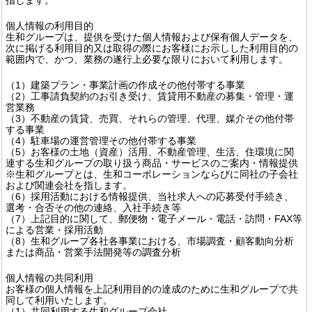
個人情報の利用目的
生和グループは、提供を受けた個人情報および保有個人データを、
次に掲げる利用目的又は取得の際にお客様にお示しした利用目的の
範囲内で、かつ、業務の遂行上必要な限りにおいて利用します。
（1）建築プラン・事業計画の作成その他付帯する事業
（2）工事請負契約のお引き受け、賃貸用不動産の募集・管理・運
営業務
（3）不動産の賃貸、売買、それらの管理、代理、媒介その他付帯
する事業
（4）駐車場の運営管理その他付帯する事業
（5）お客様の土地（資産）活用、不動産管理、生活、住環境に関
連する生和グループの取り扱う商品・サービスのご案内・情報提供
※生和グループとは、生和コーポレーションならびに同社の子会社
および関連会社を指します。
（6）採用活動における情報提供、当社求人への応募受付手続き、
選考・合否その他の連絡、入社手続き等
（7）上記目的に関して、郵便物・電子メール・電話・訪問・FAX等
による営業・採用活動
（8）生和グループ各社各事業における、市場調査・顧客動向分析
または商品・営業手法開発等の調査分析
個人情報の共同利用
お客様の個人情報を上記利用目的の達成のために生和グループで共
同して利用いたします。
（1）共同利用する生和グループ会社