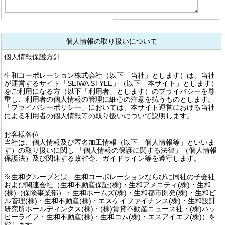
個人情報の取り扱いについて
個人情報保護方針
生和コーポレーション株式会社（以下「当社」とします）は、当社
が運営するサイト「SEIWA STYLE」（以下「本サイト」とします）
をご利用になる方（以下「利用者」とします）のプライバシーを尊
重し、利用者の個人情報の管理に細心の注意を払うものとします。
「プライバシーポリシー」においては、本サイト運営における当社
による利用者の個人情報等の取り扱いについて説明します。
お客様各位
当社は、個人情報及び匿名加工情報（以下「個人情報等」といいま
す）の取り扱いに関し 「個人情報の保護に関する法律」（個人情報
保護法）及び関連する政省令、ガイドライン等を遵守します。
※生和グループとは、生和コーポレーションならびに同社の子会社
および関連会社（生和不動産保証(株)・生和アメニティ(株)・生和
(株)（保険事業部）・生和ホームズ(株)・生和都市開発(株)・生和ビ
ル管理(株)・生和不動産(株)・エスケイファイナンス(株)・生和設計
研究所ホールディングス(株)・(株)賃貸不動産ニュース社・(株)ハッ
ピーライフ・生和不動産(株)・生和コム(株)・エスアイエフ(株)）を
指します。