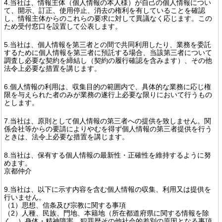
4.当社は、情報主体（個人情報の本人様）が自己の個人情報につい
て、開示、訂正、使用停止、消去の権利を有していることを確認
し、情報主体からのこれらの要求に対して異議なく応じます。この
ため受付窓口を設置して公表します。
5.当社は、個人情報を第三者との間で共同利用したり、業務を委託
するために個人情報を第三者に預託する場合、当該第三者について
調査し必要な契約を締結し（契約の履行確認を含みます）、その他
法令上必要な措置を講じます。
6.個人情報の利用は、収集目的の範囲内で、具体的な業務に応じ権
限を与えられた者のみが業務の遂行上必要な限りにおいて行うもの
とします。
7.当社は、原則として個人情報の第三者への提供を致しません。関
係会社等からの要請によりやむを得ず個人情報の第三者提供を行う
ときは、法令上必要な措置を講じます。
8.当社は、保有する個人情報の最新性・正確性を維持するように努
めます。
京都仲介
9.当社は、以下に示す内容を含む個人情報の収集、利用又は提供を
行いません。
（1）思想、信条及び宗教に関する事項
（2）人種、民族、門地、本籍地（所在都道府県に関する情報を除
く。）身体・精神障害、犯罪歴その他社会的差別の原因となる事項