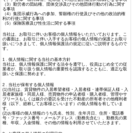
（3）勤労者の団結権、団体交渉及びその他団体行動の行為に関す
る事項
（4）集団示威行為への参加、誓願権の行使及びその他の政治的権
利の行使に関する事項
（5）保険医療及び性生活に関する事項
当社は、お取引に伴いお客様の個人情報をいただいております。こ
の書面は、お取引に伴い入手するお客様の個人情報の保護とお取り
扱いにつきまして、個人情報保護法の規定に従いご説明するもので
す。
1 . 個人情報に関する当社の基本方針
当社は、個人情報保護に関する法令を遵守し、役員はじめ全ての従
業者が、取り扱う個人情報の重要性を認識するとともに、適正な取
扱いと保護に努めます。
2 . 当社が保有する個人情報
(1)当社は、賃貸物件の入居希望者様・入居者様・連帯保証人様・入
居者家族様・同居人様、売買物件の申込者様・購入者様、管理やサ
ブリースもしくは媒介の委託を受けた不動産の所有者その他権利者
様（以下、総称してお客様といいます）の個人情報を有していま
す。
(2)お客様の個人情報のうち氏名、性別、生年月日、住所・電話番
号・ファックス番号・メールアドレス（勤務先含む）、勤務先の業
種、年収、入金情報、その他の情報を利用させていただきます。