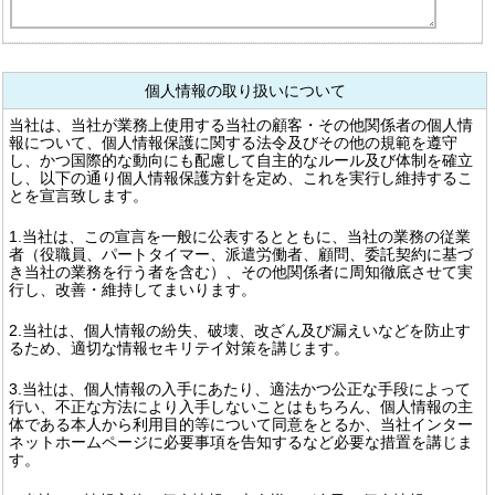
個人情報の取り扱いについて
当社は、当社が業務上使用する当社の顧客・その他関係者の個人情
報について、個人情報保護に関する法令及びその他の規範を遵守
し、かつ国際的な動向にも配慮して自主的なルール及び体制を確立
し、以下の通り個人情報保護方針を定め、これを実行し維持するこ
とを宣言致します。
1.当社は、この宣言を一般に公表するとともに、当社の業務の従業
者（役職員、パートタイマー、派遣労働者、顧問、委託契約に基づ
き当社の業務を行う者を含む）、その他関係者に周知徹底させて実
行し、改善・維持してまいります。
2.当社は、個人情報の紛失、破壊、改ざん及び漏えいなどを防止す
るため、適切な情報セキリテイ対策を講じます。
3.当社は、個人情報の入手にあたり、適法かつ公正な手段によって
行い、不正な方法により入手しないことはもちろん、個人情報の主
体である本人から利用目的等について同意をとるか、当社インター
ネットホームページに必要事項を告知するなど必要な措置を講じま
す。