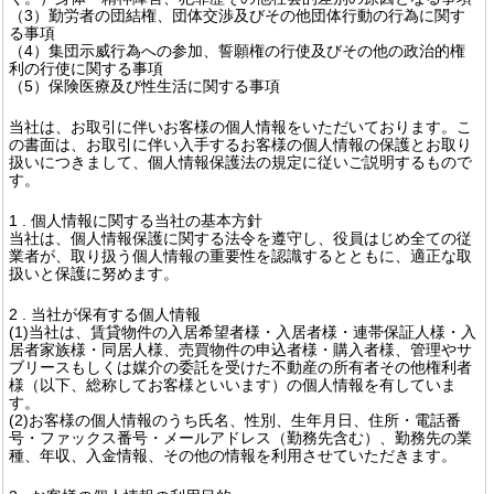
（3）勤労者の団結権、団体交渉及びその他団体行動の行為に関す
る事項
（4）集団示威行為への参加、誓願権の行使及びその他の政治的権
利の行使に関する事項
（5）保険医療及び性生活に関する事項
当社は、お取引に伴いお客様の個人情報をいただいております。こ
の書面は、お取引に伴い入手するお客様の個人情報の保護とお取り
扱いにつきまして、個人情報保護法の規定に従いご説明するもので
す。
1 . 個人情報に関する当社の基本方針
当社は、個人情報保護に関する法令を遵守し、役員はじめ全ての従
業者が、取り扱う個人情報の重要性を認識するとともに、適正な取
扱いと保護に努めます。
2 . 当社が保有する個人情報
(1)当社は、賃貸物件の入居希望者様・入居者様・連帯保証人様・入
居者家族様・同居人様、売買物件の申込者様・購入者様、管理やサ
ブリースもしくは媒介の委託を受けた不動産の所有者その他権利者
様（以下、総称してお客様といいます）の個人情報を有していま
す。
(2)お客様の個人情報のうち氏名、性別、生年月日、住所・電話番
号・ファックス番号・メールアドレス（勤務先含む）、勤務先の業
種、年収、入金情報、その他の情報を利用させていただきます。