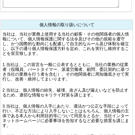
個人情報の取り扱いについて
当社は、当社が業務上使用する当社の顧客・その他関係者の個人情
報について、個人情報保護に関する法令及びその他の規範を遵守
し、かつ国際的な動向にも配慮して自主的なルール及び体制を確立
し、以下の通り個人情報保護方針を定め、これを実行し維持するこ
とを宣言致します。
1.当社は、この宣言を一般に公表するとともに、当社の業務の従業
者（役職員、パートタイマー、派遣労働者、顧問、委託契約に基づ
き当社の業務を行う者を含む）、その他関係者に周知徹底させて実
行し、改善・維持してまいります。
2.当社は、個人情報の紛失、破壊、改ざん及び漏えいなどを防止す
るため、適切な情報セキリテイ対策を講じます。
3.当社は、個人情報の入手にあたり、適法かつ公正な手段によって
行い、不正な方法により入手しないことはもちろん、個人情報の主
体である本人から利用目的等について同意をとるか、当社インター
ネットホームページに必要事項を告知するなど必要な措置を講じま
す。