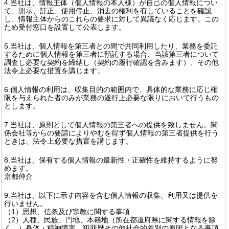
4.当社は、情報主体（個人情報の本人様）が自己の個人情報につい
て、開示、訂正、使用停止、消去の権利を有していることを確認
し、情報主体からのこれらの要求に対して異議なく応じます。この
ため受付窓口を設置して公表します。
5.当社は、個人情報を第三者との間で共同利用したり、業務を委託
するために個人情報を第三者に預託する場合、当該第三者について
調査し必要な契約を締結し（契約の履行確認を含みます）、その他
法令上必要な措置を講じます。
6.個人情報の利用は、収集目的の範囲内で、具体的な業務に応じ権
限を与えられた者のみが業務の遂行上必要な限りにおいて行うもの
とします。
7.当社は、原則として個人情報の第三者への提供を致しません。関
係会社等からの要請によりやむを得ず個人情報の第三者提供を行う
ときは、法令上必要な措置を講じます。
8.当社は、保有する個人情報の最新性・正確性を維持するように努
めます。
京都仲介
9.当社は、以下に示す内容を含む個人情報の収集、利用又は提供を
行いません。
（1）思想、信条及び宗教に関する事項
（2）人種、民族、門地、本籍地（所在都道府県に関する情報を除
く。）身体・精神障害、犯罪歴その他社会的差別の原因となる事項