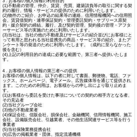
3 . お客様の個人情報の利用目的
(1)不動産の管理、仲介、賃貸、売買、建築請負等の取引に関する契
約の履行、情報・サービスの提供のために利用いたします。
(2)物件のご紹介、お申込の結果等の連絡、信用情報機関への信用照
会、賃貸借契約・連帯保証契約・管理委託契約・サブリース原契
約・媒介契約の締結、履行、及び契約管理、契約後の管理・アフタ
ーサービス等の実施のために利用いたします。
(3)当社は、当社の他の不動産及びサービスの紹介並びにお客様にと
って有用と思われる当社提携先の商品・サービス等の紹介、またア
ンケート等の発送のために利用いたします。（成約に至らなかった
後を含む）
(4)上記の利用目的の達成に必要な範囲で、第三者へ提供いたしま
す。
4 . お客様の個人情報の第三者への提供
お客様の個人情報は、以下の者に対して書面、郵便物、電話、ファ
ックス、ホームページ、電子メール、広告媒体等を通じて提供され
ます。このための利用は、お客様からの申し出により取り止めま
す。
(1)お客様から委託を受けた事項についての契約の相手方となる者、
その見込者
(2)当社グループ会社
(3)他の不動産業者
(4)保証会社、信販会社、損保会社、金融機関、信用情報機関、施工
会社、設備販売会社、引越業者、その他生活関連サービス等を行う
事業者
(5)当社保険業務提携会社
(6)広告の掲載業者・団体、指定流通機構