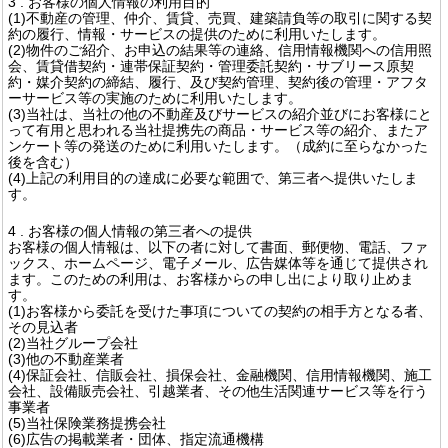
3 . お客様の個人情報の利用目的
(1)不動産の管理、仲介、賃貸、売買、建築請負等の取引に関する契
約の履行、情報・サービスの提供のために利用いたします。
(2)物件のご紹介、お申込の結果等の連絡、信用情報機関への信用照
会、賃貸借契約・連帯保証契約・管理委託契約・サブリース原契
約・媒介契約の締結、履行、及び契約管理、契約後の管理・アフタ
ーサービス等の実施のために利用いたします。
(3)当社は、当社の他の不動産及びサービスの紹介並びにお客様にと
って有用と思われる当社提携先の商品・サービス等の紹介、またア
ンケート等の発送のために利用いたします。（成約に至らなかった
後を含む）
(4)上記の利用目的の達成に必要な範囲で、第三者へ提供いたしま
す。
4 . お客様の個人情報の第三者への提供
お客様の個人情報は、以下の者に対して書面、郵便物、電話、ファ
ックス、ホームページ、電子メール、広告媒体等を通じて提供され
ます。このための利用は、お客様からの申し出により取り止めま
す。
(1)お客様から委託を受けた事項についての契約の相手方となる者、
その見込者
(2)当社グループ会社
(3)他の不動産業者
(4)保証会社、信販会社、損保会社、金融機関、信用情報機関、施工
会社、設備販売会社、引越業者、その他生活関連サービス等を行う
事業者
(5)当社保険業務提携会社
(6)広告の掲載業者・団体、指定流通機構