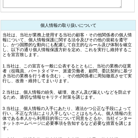
個人情報の取り扱いについて
当社は、当社が業務上使用する当社の顧客・その他関係者の個人情
報について、個人情報保護に関する法令及びその他の規範を遵守
し、かつ国際的な動向にも配慮して自主的なルール及び体制を確立
し、以下の通り個人情報保護方針を定め、これを実行し維持するこ
とを宣言致します。
1.当社は、この宣言を一般に公表するとともに、当社の業務の従業
者（役職員、パートタイマー、派遣労働者、顧問、委託契約に基づ
き当社の業務を行う者を含む）、その他関係者に周知徹底させて実
行し、改善・維持してまいります。
2.当社は、個人情報の紛失、破壊、改ざん及び漏えいなどを防止す
るため、適切な情報セキリテイ対策を講じます。
3.当社は、個人情報の入手にあたり、適法かつ公正な手段によって
行い、不正な方法により入手しないことはもちろん、個人情報の主
体である本人から利用目的等について同意をとるか、当社インター
ネットホームページに必要事項を告知するなど必要な措置を講じま
す。