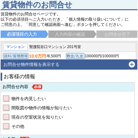
賃貸物件のお問合せ
賃貸物件のお問合せページです。
以下の必須項目へご入力いただき、「個人情報の取り扱いについて」に
ご同意の上、「同意して確認画面へ進む」ボタンを押してください。
必須項目の入力
入力内容の確認
お問合せ完了
マンション
聖護院谷口マンション 201号室
10.0万円
/
8,500円
100000円/100000円
賃料/管理費等
敷金/礼金
/
-
-/-
2LDK/59.07㎡
保証金/敷引/償却金
間取り/専有面積
お問合せ物件情報を表示する
1991年3月
築年月
お客様の情報
京都市左京区聖護院蓮華蔵町
京阪本線 神宮丸太町駅
徒歩10分
お問合せ内容
物件を内見したい
間取図や物件の情報が知りたい
現在の空室状況を知りたい
その他