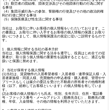
（3）勤労者の団結権、団体交渉及びその他団体行動の行為に関す
る事項
（4）集団示威行為への参加、誓願権の行使及びその他の政治的権
利の行使に関する事項
（5）保険医療及び性生活に関する事項
当社は、お取引に伴いお客様の個人情報をいただいております。こ
の書面は、お取引に伴い入手するお客様の個人情報の保護とお取り
扱いにつきまして、個人情報保護法の規定に従いご説明するもので
す。
1 . 個人情報に関する当社の基本方針
当社は、個人情報保護に関する法令を遵守し、役員はじめ全ての従
業者が、取り扱う個人情報の重要性を認識するとともに、適正な取
扱いと保護に努めます。
2 . 当社が保有する個人情報
(1)当社は、賃貸物件の入居希望者様・入居者様・連帯保証人様・入
居者家族様・同居人様、売買物件の申込者様・購入者様、管理やサ
ブリースもしくは媒介の委託を受けた不動産の所有者その他権利者
様（以下、総称してお客様といいます）の個人情報を有していま
す。
(2)お客様の個人情報のうち氏名、性別、生年月日、住所・電話番
号・ファックス番号・メールアドレス（勤務先含む）、勤務先の業
種、年収、入金情報、その他の情報を利用させていただきます。