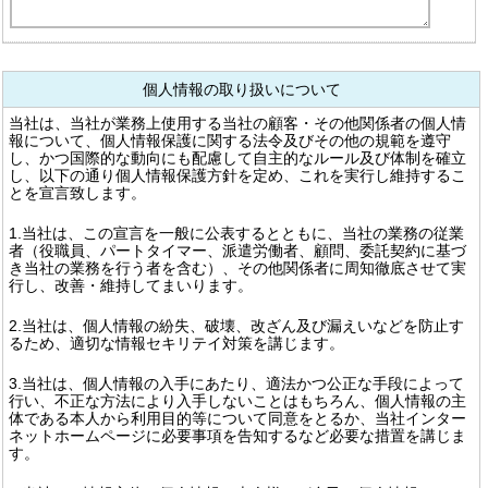
個人情報の取り扱いについて
当社は、当社が業務上使用する当社の顧客・その他関係者の個人情
報について、個人情報保護に関する法令及びその他の規範を遵守
し、かつ国際的な動向にも配慮して自主的なルール及び体制を確立
し、以下の通り個人情報保護方針を定め、これを実行し維持するこ
とを宣言致します。
1.当社は、この宣言を一般に公表するとともに、当社の業務の従業
者（役職員、パートタイマー、派遣労働者、顧問、委託契約に基づ
き当社の業務を行う者を含む）、その他関係者に周知徹底させて実
行し、改善・維持してまいります。
2.当社は、個人情報の紛失、破壊、改ざん及び漏えいなどを防止す
るため、適切な情報セキリテイ対策を講じます。
3.当社は、個人情報の入手にあたり、適法かつ公正な手段によって
行い、不正な方法により入手しないことはもちろん、個人情報の主
体である本人から利用目的等について同意をとるか、当社インター
ネットホームページに必要事項を告知するなど必要な措置を講じま
す。