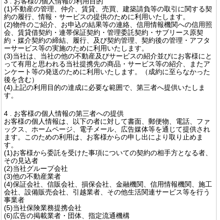
3 . お客様の個人情報の利用目的
(1)不動産の管理、仲介、賃貸、売買、建築請負等の取引に関する契
約の履行、情報・サービスの提供のために利用いたします。
(2)物件のご紹介、お申込の結果等の連絡、信用情報機関への信用照
会、賃貸借契約・連帯保証契約・管理委託契約・サブリース原契
約・媒介契約の締結、履行、及び契約管理、契約後の管理・アフタ
ーサービス等の実施のために利用いたします。
(3)当社は、当社の他の不動産及びサービスの紹介並びにお客様にと
って有用と思われる当社提携先の商品・サービス等の紹介、またア
ンケート等の発送のために利用いたします。（成約に至らなかった
後を含む）
(4)上記の利用目的の達成に必要な範囲で、第三者へ提供いたしま
す。
4 . お客様の個人情報の第三者への提供
お客様の個人情報は、以下の者に対して書面、郵便物、電話、ファ
ックス、ホームページ、電子メール、広告媒体等を通じて提供され
ます。このための利用は、お客様からの申し出により取り止めま
す。
(1)お客様から委託を受けた事項についての契約の相手方となる者、
その見込者
(2)当社グループ会社
(3)他の不動産業者
(4)保証会社、信販会社、損保会社、金融機関、信用情報機関、施工
会社、設備販売会社、引越業者、その他生活関連サービス等を行う
事業者
(5)当社保険業務提携会社
(6)広告の掲載業者・団体、指定流通機構