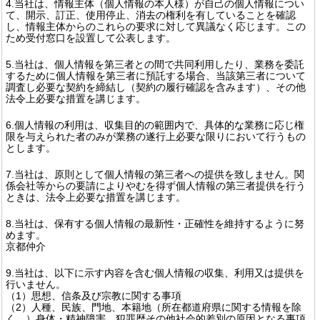
4.当社は、情報主体（個人情報の本人様）が自己の個人情報につい
て、開示、訂正、使用停止、消去の権利を有していることを確認
し、情報主体からのこれらの要求に対して異議なく応じます。この
ため受付窓口を設置して公表します。
5.当社は、個人情報を第三者との間で共同利用したり、業務を委託
するために個人情報を第三者に預託する場合、当該第三者について
調査し必要な契約を締結し（契約の履行確認を含みます）、その他
法令上必要な措置を講じます。
6.個人情報の利用は、収集目的の範囲内で、具体的な業務に応じ権
限を与えられた者のみが業務の遂行上必要な限りにおいて行うもの
とします。
7.当社は、原則として個人情報の第三者への提供を致しません。関
係会社等からの要請によりやむを得ず個人情報の第三者提供を行う
ときは、法令上必要な措置を講じます。
8.当社は、保有する個人情報の最新性・正確性を維持するように努
めます。
京都仲介
9.当社は、以下に示す内容を含む個人情報の収集、利用又は提供を
行いません。
（1）思想、信条及び宗教に関する事項
（2）人種、民族、門地、本籍地（所在都道府県に関する情報を除
く。）身体・精神障害、犯罪歴その他社会的差別の原因となる事項