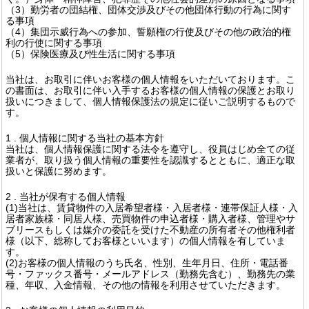
（3）勤労者の団結権、団体交渉及びその他団体行動の行為に関す
る事項
（4）集団示威行為への参加、誓願権の行使及びその他の政治的権
利の行使に関する事項
（5）保険医療及び性生活に関する事項
当社は、お取引に伴いお客様の個人情報をいただいております。こ
の書面は、お取引に伴い入手するお客様の個人情報の保護とお取り
扱いにつきまして、個人情報保護法の規定に従いご説明するもので
す。
1 . 個人情報に関する当社の基本方針
当社は、個人情報保護に関する法令を遵守し、役員はじめ全ての従
業者が、取り扱う個人情報の重要性を認識するとともに、適正な取
扱いと保護に努めます。
2 . 当社が保有する個人情報
(1)当社は、賃貸物件の入居希望者様・入居者様・連帯保証人様・入
居者家族様・同居人様、売買物件の申込者様・購入者様、管理やサ
ブリースもしくは媒介の委託を受けた不動産の所有者その他権利者
様（以下、総称してお客様といいます）の個人情報を有していま
す。
(2)お客様の個人情報のうち氏名、性別、生年月日、住所・電話番
号・ファックス番号・メールアドレス（勤務先含む）、勤務先の業
種、年収、入金情報、その他の情報を利用させていただきます。