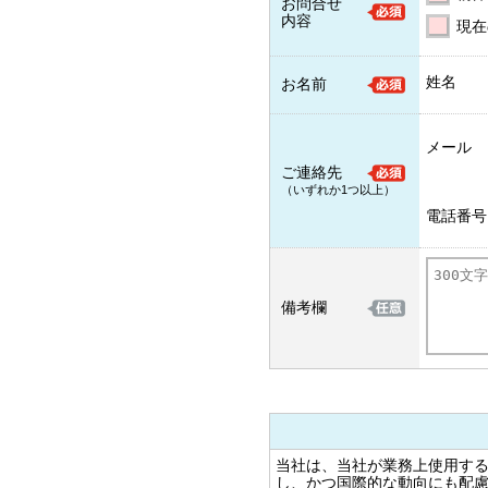
お問合せ
内容
現在
姓名
お名前
メール
ご連絡先
（いずれか1つ以上）
電話番号
備考欄
当社は、当社が業務上使用す
し、かつ国際的な動向にも配