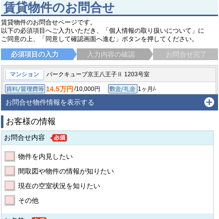
賃貸物件のお問合せ
賃貸物件のお問合せページです。
以下の必須項目へご入力いただき、「個人情報の取り扱いについて」に
ご同意の上、「同意して確認画面へ進む」ボタンを押してください。
必須項目の入力
入力内容の確認
お問合せ完了
マンション
パークキューブ京王八王子Ⅱ 1203号室
14.5万円
/
10,000円
1ヶ月/-
賃料/管理費等
敷金/礼金
/
-
-/-
2LDK/53.68㎡
保証金/敷引/償却金
間取り/専有面積
お問合せ物件情報を表示する
2005年9月
築年月
お客様の情報
八王子市明神町
京王線 京王八王子駅
徒歩2分
お問合せ内容
物件を内見したい
間取図や物件の情報が知りたい
現在の空室状況を知りたい
その他