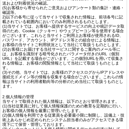
送および到着状況の確認。
(5)お客様から寄せられたご意見およびアンケート類の集計・連絡・
確認等。
2)以下の各号に従って当サイトで収集された情報は、前項各号に記
載されている範囲内においてのみ利用されるものとします。
(1)当サイトでは、お客様へ提供するサービスの向上や統計データ取
得のため、Cookie（クッキー）やウェブビーコン等を使用する場合
がございます。これらと当サイトご利用上お客様が使用されるID、
パスワード、アカウント、IPアドレス等との組合せによる情報は、
お客様の当サイトご利用状況として当社にて取扱うものとします。
(2)お客様にお届けする当社サービスに関するご案内のメール等に
は、お客様を識別する暗号化されたパラメータ付きのURL（個別
URL）を記載する場合がございます。この個別URLを用いて収集さ
れる情報は、お客様の閲覧情報として当社にて取扱うものとしま
す。
(3)その他、当サイトでは、お客様のアクセスログからIPアドレスや
接続元ドメイン等の情報を収集する場合がございます。これらの情
報は当サイトの利用者動向等の分析のため当社にて取扱うものとし
ます。
2.個人情報の管理
当サイトで取得された個人情報は、以下のとおり管理されます。
(1)当社従業員に対して個人情報保護のための教育を定期的に行い、
お客様の個人情報を厳重に管理いたします。
(2)個人情報を利用できる従業員を必要最小限に制限し、設備上・技
術上あらかじめ定められたシステム担当者のみがアクセスできる環
境下にて保管・管理しております。
(3)インターネットによる個人情報に関するデータの伝送に対して、