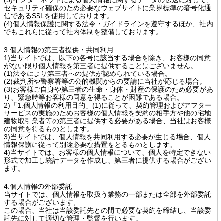
セキュリティ確保のため必要なウェブサイトに業界標準の暗号化通
信であるSSLを使用しております。
(4)個人情報保護に関する法令・ガイドラインを遵守するほか、社内
でもこれらに従って社内体制を整備しております。
3.個人情報の第三者提供・共同利用
1)当サイトでは、以下の各号に該当する場合を除き、お客様の同意
がない限り個人情報を第三者に提供することはございません。
(1)法令により第三者への提供が認められている場合。
(2)裁判所や警察署等の公的機関からの要請に当社が応じる場合。
(3)お客様ご自身や第三者の生命・身体・財産の保護のため必要があ
り、緊急時等お客様の同意を得ることが困難である場合。
2)「1.個人情報の利用目的」(1)に従って、契約管理およびアフター
サービスの実施のためお客様の個人情報を契約の相手方や他の宅地
建物取引業者等の第三者に提供する必要がある場合、当社はお客様
の同意を得るものとします。
3)当サイトでは、個人情報を共同利用する必要が生じる場合、個人
情報保護に従って別途必要な措置をとるものとします。
4)当サイトでは、お客様の個人情報について、個人を特定できない
形式で加工し統計データを作成し、第三者に提供する場合がござい
ます。
4.個人情報の外部委託
当サイトでは、個人情報を取扱う業務の一部または全部を外部委託
する場合がございます。
この場合、当社は当該委託先との間で必要な契約を締結し、当該委
託先に対して適切な管理・監督を行います。