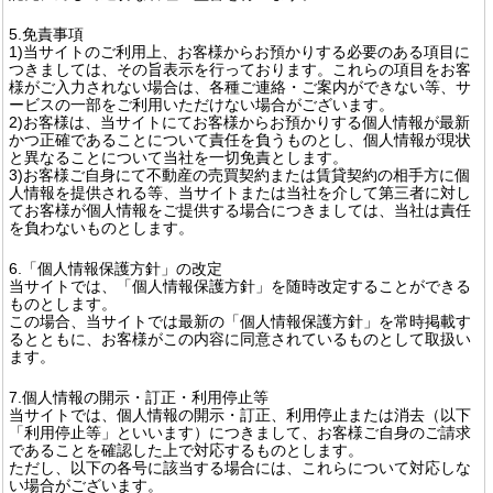
5.免責事項
1)当サイトのご利用上、お客様からお預かりする必要のある項目に
つきましては、その旨表示を行っております。これらの項目をお客
様がご入力されない場合は、各種ご連絡・ご案内ができない等、サ
ービスの一部をご利用いただけない場合がございます。
2)お客様は、当サイトにてお客様からお預かりする個人情報が最新
かつ正確であることについて責任を負うものとし、個人情報が現状
と異なることについて当社を一切免責とします。
3)お客様ご自身にて不動産の売買契約または賃貸契約の相手方に個
人情報を提供される等、当サイトまたは当社を介して第三者に対し
てお客様が個人情報をご提供する場合につきましては、当社は責任
を負わないものとします。
6.「個人情報保護方針」の改定
当サイトでは、「個人情報保護方針」を随時改定することができる
ものとします。
この場合、当サイトでは最新の「個人情報保護方針」を常時掲載す
るとともに、お客様がこの内容に同意されているものとして取扱い
ます。
7.個人情報の開示・訂正・利用停止等
当サイトでは、個人情報の開示・訂正、利用停止または消去（以下
「利用停止等」といいます）につきまして、お客様ご自身のご請求
であることを確認した上で対応するものとします。
ただし、以下の各号に該当する場合には、これらについて対応しな
い場合がございます。