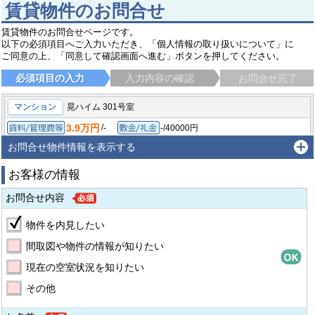
賃貸物件のお問合せ
賃貸物件のお問合せページです。
以下の必須項目へご入力いただき、「個人情報の取り扱いについて」に
ご同意の上、「同意して確認画面へ進む」ボタンを押してください。
必須項目の入力
入力内容の確認
お問合せ完了
マンション
晃ハイム 301号室
3.9万円
/
-
-/40000円
賃料/管理費等
敷金/礼金
/
-
-/-
1K/22㎡
1977年4月
保証金/敷引/償却金
間取り/専有面積
築年月
お問合せ物件情報を表示する
神戸市中央区山本通
神戸市営西神・山手線 県庁前（兵庫）駅
徒歩10分
お客様の情報
お問合せ内容
物件を内見したい
間取図や物件の情報が知りたい
現在の空室状況を知りたい
その他