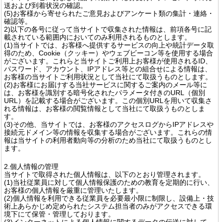
送および到着状況の確認。
(5)お客様から寄せられたご意見およびアンケート類の集計・連絡・
確認等。
2)以下の各号に従って当サイトで収集された情報は、前項各号に記
載されている範囲内においてのみ利用されるものとします。
(1)当サイトでは、お客様へ提供するサービスの向上や統計データ取
得のため、Cookie（クッキー）やウェブビーコン等を使用する場合
がございます。これらと当サイトご利用上お客様が使用されるID、
パスワード、アカウント、IPアドレス等との組合せによる情報は、
お客様の当サイトご利用状況として当社にて取扱うものとします。
(2)お客様にお届けする当社サービスに関するご案内のメール等に
は、お客様を識別する暗号化されたパラメータ付きのURL（個別
URL）を記載する場合がございます。この個別URLを用いて収集さ
れる情報は、お客様の閲覧情報として当社にて取扱うものとしま
す。
(3)その他、当サイトでは、お客様のアクセスログからIPアドレスや
接続元ドメイン等の情報を収集する場合がございます。これらの情
報は当サイトの利用者動向等の分析のため当社にて取扱うものとし
ます。
2.個人情報の管理
当サイトで取得された個人情報は、以下のとおり管理されます。
(1)当社従業員に対して個人情報保護のための教育を定期的に行い、
お客様の個人情報を厳重に管理いたします。
(2)個人情報を利用できる従業員を必要最小限に制限し、設備上・技
術上あらかじめ定められたシステム担当者のみがアクセスできる環
境下にて保管・管理しております。
(3)インターネットによる個人情報に関するデータの伝送に対して、