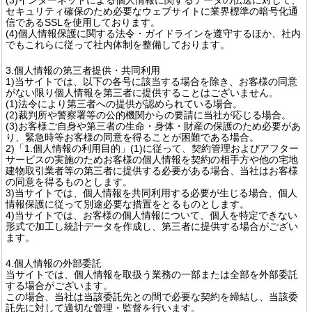
セキュリティ確保のため必要なウェブサイトに業界標準の暗号化通
信であるSSLを使用しております。
(4)個人情報保護に関する法令・ガイドラインを遵守するほか、社内
でもこれらに従って社内体制を整備しております。
3.個人情報の第三者提供・共同利用
1)当サイトでは、以下の各号に該当する場合を除き、お客様の同意
がない限り個人情報を第三者に提供することはございません。
(1)法令により第三者への提供が認められている場合。
(2)裁判所や警察署等の公的機関からの要請に当社が応じる場合。
(3)お客様ご自身や第三者の生命・身体・財産の保護のため必要があ
り、緊急時等お客様の同意を得ることが困難である場合。
2)「1.個人情報の利用目的」(1)に従って、契約管理およびアフター
サービスの実施のためお客様の個人情報を契約の相手方や他の宅地
建物取引業者等の第三者に提供する必要がある場合、当社はお客様
の同意を得るものとします。
3)当サイトでは、個人情報を共同利用する必要が生じる場合、個人
情報保護に従って別途必要な措置をとるものとします。
4)当サイトでは、お客様の個人情報について、個人を特定できない
形式で加工し統計データを作成し、第三者に提供する場合がござい
ます。
4.個人情報の外部委託
当サイトでは、個人情報を取扱う業務の一部または全部を外部委託
する場合がございます。
この場合、当社は当該委託先との間で必要な契約を締結し、当該委
託先に対して適切な管理・監督を行います。