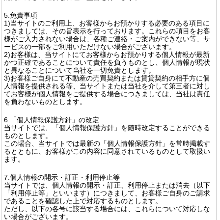
5.免責事項
1)当サイトのご利用上、お客様からお預かりする必要のある項目に
つきましては、その旨表示を行っております。これらの項目をお客
様がご入力されない場合は、各種ご連絡・ご案内ができない等、サ
ービスの一部をご利用いただけない場合がございます。
2)お客様は、当サイトにてお客様からお預かりする個人情報が最新
かつ正確であることについて責任を負うものとし、個人情報が現状
と異なることについて当社を一切免責とします。
3)お客様ご自身にて不動産の売買契約または賃貸契約の相手方に個
人情報を提供される等、当サイトまたは当社を介して第三者に対し
てお客様が個人情報をご提供する場合につきましては、当社は責任
を負わないものとします。
6.「個人情報保護方針」の改定
当サイトでは、「個人情報保護方針」を随時改定することができる
ものとします。
この場合、当サイトでは最新の「個人情報保護方針」を常時掲載す
るとともに、お客様がこの内容に同意されているものとして取扱い
ます。
7.個人情報の開示・訂正・利用停止等
当サイトでは、個人情報の開示・訂正、利用停止または消去（以下
「利用停止等」といいます）につきまして、お客様ご自身のご請求
であることを確認した上で対応するものとします。
ただし、以下の各号に該当する場合には、これらについて対応しな
い場合がございます。