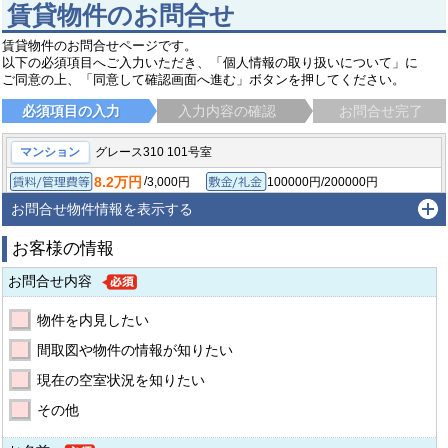
賃貸物件のお問合せ
賃貸物件のお問合せページです。
以下の必須項目へご入力いただき、「個人情報の取り扱いについて」に
ご同意の上、「同意して確認画面へ進む」ボタンを押してください。
必須項目の入力
入力内容の確認
お問合せ完了
マンション
グレース310 101号室
8.2万円
/
3,000円
100000円/200000円
賃料/管理費等
敷金/礼金
/
-
-/-
2LDK/52.5㎡
保証金/敷引/償却金
間取り/専有面積
お問合せ物件情報を表示する
1976年9月
築年月
お客様の情報
神戸市中央区熊内町
神戸市営西神・山手線 新神戸駅
徒歩3分
お問合せ内容
物件を内見したい
間取図や物件の情報が知りたい
現在の空室状況を知りたい
その他