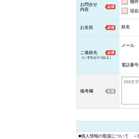
物件
お問合せ
内容
現在
姓名
お名前
メール
ご連絡先
（いずれか1つ以上）
電話番号
備考欄
■個人情報の取扱について ～