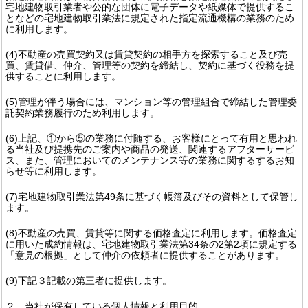
宅地建物取引業者や公的な団体に電子データや紙媒体で提供するこ
となどの宅地建物取引業法に規定された指定流通機構の業務のため
に利用します。
(4)不動産の売買契約又は賃貸契約の相手方を探索すること及び売
買、賃貸借、仲介、管理等の契約を締結し、契約に基づく役務を提
供することに利用します。
(5)管理が伴う場合には、マンション等の管理組合で締結した管理委
託契約業務履行のため利用します。
(6)上記、①から⑤の業務に付随する、お客様にとって有用と思われ
る当社及び提携先のご案内や商品の発送、関連するアフターサービ
ス、また、管理においてのメンテナンス等の業務に関するするお知
らせ等に利用します。
(7)宅地建物取引業法第49条に基づく帳簿及びその資料として保管し
ます。
(8)不動産の売買、賃貸等に関する価格査定に利用します。価格査定
に用いた成約情報は、宅地建物取引業法第34条の2第2項に規定する
「意見の根拠」として仲介の依頼者に提供することがあります。
(9)下記３記載の第三者に提供します。
２．当社が保有している個人情報と利用目的