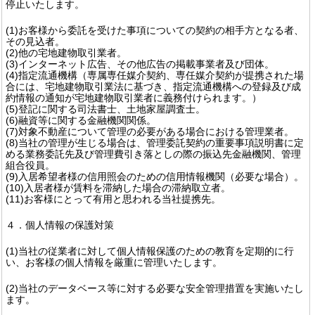
停止いたします。
(1)お客様から委託を受けた事項についての契約の相手方となる者、
その見込者。
(2)他の宅地建物取引業者。
(3)インターネット広告、その他広告の掲載事業者及び団体。
(4)指定流通機構（専属専任媒介契約、専任媒介契約が提携された場
合には、宅地建物取引業法に基づき、指定流通機構への登録及び成
約情報の通知が宅地建物取引業者に義務付けられます。）
(5)登記に関する司法書士、土地家屋調査士。
(6)融資等に関する金融機関関係。
(7)対象不動産について管理の必要がある場合における管理業者。
(8)当社の管理が生じる場合は、管理委託契約の重要事項説明書に定
める業務委託先及び管理費引き落としの際の振込先金融機関、管理
組合役員。
(9)入居希望者様の信用照会のための信用情報機関（必要な場合）。
(10)入居者様が賃料を滞納した場合の滞納取立者。
(11)お客様にとって有用と思われる当社提携先。
４．個人情報の保護対策
(1)当社の従業者に対して個人情報保護のための教育を定期的に行
い、お客様の個人情報を厳重に管理いたします。
(2)当社のデータベース等に対する必要な安全管理措置を実施いたし
ます。