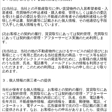
(1)当社は、当社との不動産取引に伴い賃貸物件の入居希望者様・入
居者様、売買物件の申込者様・購入者様、管理もしくは媒介の委託
を受けた媒介の委託を受けた不動産の所有者その他権利者様らか受
領した申込書、契約書等に記載された個人情報、その他適切な手段
で入手した個人情報を有しています。
(2)お客様との契約の履行、賃貸取引にあっては契約管理、売買取引
にあっては契約後の管理・アフターサービス実施のため利用しま
す。
(3)当社は、当社の他の不動産物件におけるサービスの紹介並びにお
客様にとって有用と思われる当社提携先の商品・サービス等を紹介
するためのダイレクトメールの発送等のために、お客様の個人情報
のうち住所、氏名、電話番号、メールアドレスの情報を利用させて
いただきます。このための利用は、お客様からの申し出により取り
止めます。
３．個人情報の第三者への提供
当社が保有する個人情報は、お客様との契約の履行、賃貸取引にあ
っては契約管理、売買取引にあっては契約後の管理・アフターサー
ビスの実施のため、業務の内容に応じて、氏名、住所、電話番号、
生年月日、不動産物件情報、成約情報を、書面、郵便物、電話、イ
ンターネット、電子メール、広告媒体等で次の①～⑪記載の第三者
に提供されます。なお、お客様からの申出がありましたら、提供は