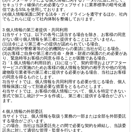
セキュリティ確保のため必要なウェブサイトに業界標準の暗号化通
信であるSSLを使用しております。
(4)個人情報保護に関する法令・ガイドラインを遵守するほか、社内
でもこれらに従って社内体制を整備しております。
3.個人情報の第三者提供・共同利用
1)当サイトでは、以下の各号に該当する場合を除き、お客様の同意
がない限り個人情報を第三者に提供することはございません。
(1)法令により第三者への提供が認められている場合。
(2)裁判所や警察署等の公的機関からの要請に当社が応じる場合。
(3)お客様ご自身や第三者の生命・身体・財産の保護のため必要があ
り、緊急時等お客様の同意を得ることが困難である場合。
2)「1.個人情報の利用目的」(1)に従って、契約管理およびアフター
サービスの実施のためお客様の個人情報を契約の相手方や他の宅地
建物取引業者等の第三者に提供する必要がある場合、当社はお客様
の同意を得るものとします。
3)当サイトでは、個人情報を共同利用する必要が生じる場合、個人
情報保護に従って別途必要な措置をとるものとします。
4)当サイトでは、お客様の個人情報について、個人を特定できない
形式で加工し統計データを作成し、第三者に提供する場合がござい
ます。
4.個人情報の外部委託
当サイトでは、個人情報を取扱う業務の一部または全部を外部委託
する場合がございます。
この場合、当社は当該委託先との間で必要な契約を締結し、当該委
託先に対して適切な管理・監督を行います。