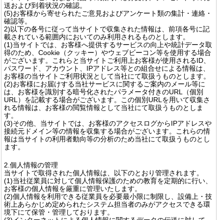
送および到着状況の確認。
(5)お客様から寄せられたご意見およびアンケート類の集計・連絡・
確認等。
2)以下の各号に従って当サイトで収集された情報は、前項各号に記
載されている範囲内においてのみ利用されるものとします。
(1)当サイトでは、お客様へ提供するサービスの向上や統計データ取
得のため、Cookie（クッキー）やウェブビーコン等を使用する場合
がございます。これらと当サイトご利用上お客様が使用されるID、
パスワード、アカウント、IPアドレス等との組合せによる情報は、
お客様の当サイトご利用状況として当社にて取扱うものとします。
(2)お客様にお届けする当社サービスに関するご案内のメール等に
は、お客様を識別する暗号化されたパラメータ付きのURL（個別
URL）を記載する場合がございます。この個別URLを用いて収集さ
れる情報は、お客様の閲覧情報として当社にて取扱うものとしま
す。
(3)その他、当サイトでは、お客様のアクセスログからIPアドレスや
接続元ドメイン等の情報を収集する場合がございます。これらの情
報は当サイトの利用者動向等の分析のため当社にて取扱うものとし
ます。
2.個人情報の管理
当サイトで取得された個人情報は、以下のとおり管理されます。
(1)当社従業員に対して個人情報保護のための教育を定期的に行い、
お客様の個人情報を厳重に管理いたします。
(2)個人情報を利用できる従業員を必要最小限に制限し、設備上・技
術上あらかじめ定められたシステム担当者のみがアクセスできる環
境下にて保管・管理しております。
(3)インターネットによる個人情報に関するデータの伝送に対して、