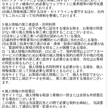
セキュリティ確保のため必要なウェブサイトに業界標準の暗号化通
信であるSSLを使用しております。
(4)個人情報保護に関する法令・ガイドラインを遵守するほか、社内
でもこれらに従って社内体制を整備しております。
3.個人情報の第三者提供・共同利用
1)当サイトでは、以下の各号に該当する場合を除き、お客様の同意
がない限り個人情報を第三者に提供することはございません。
(1)法令により第三者への提供が認められている場合。
(2)裁判所や警察署等の公的機関からの要請に当社が応じる場合。
(3)お客様ご自身や第三者の生命・身体・財産の保護のため必要があ
り、緊急時等お客様の同意を得ることが困難である場合。
2)「1.個人情報の利用目的」(1)に従って、契約管理およびアフター
サービスの実施のためお客様の個人情報を契約の相手方や他の宅地
建物取引業者等の第三者に提供する必要がある場合、当社はお客様
の同意を得るものとします。
3)当サイトでは、個人情報を共同利用する必要が生じる場合、個人
情報保護に従って別途必要な措置をとるものとします。
4)当サイトでは、お客様の個人情報について、個人を特定できない
形式で加工し統計データを作成し、第三者に提供する場合がござい
ます。
4.個人情報の外部委託
当サイトでは、個人情報を取扱う業務の一部または全部を外部委託
する場合がございます。
この場合、当社は当該委託先との間で必要な契約を締結し、当該委
託先に対して適切な管理・監督を行います。