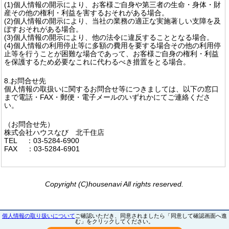
(1)個人情報の開示により、お客様ご自身や第三者の生命・身体・財
産その他の権利・利益を害するおそれがある場合。
(2)個人情報の開示により、当社の業務の適正な実施著しい支障を及
ぼすおそれがある場合。
(3)個人情報の開示により、他の法令に違反することとなる場合。
(4)個人情報の利用停止等に多額の費用を要する場合その他の利用停
止等を行うことが困難な場合であって、お客様ご自身の権利・利益
を保護するため必要なこれに代わるべき措置をとる場合。
8.お問合せ先
個人情報の取扱いに関するお問合せ等につきましては、以下の窓口
まで電話・FAX・郵便・電子メールのいずれかにてご連絡くださ
い。
（お問合せ先）
株式会社ハウスなび 北千住店
TEL ：03-5284-6900
FAX ：03-5284-6901
Copyright (C)housenavi All rights reserved.
個人情報の取り扱いについて
ご確認いただき、同意されましたら「同意して確認画面へ進
む」をクリックしてください。