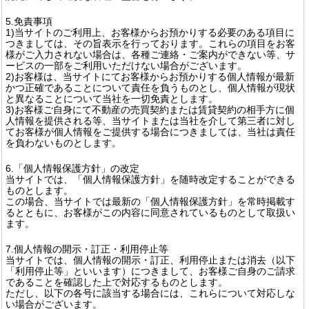
5.免責事項
1)当サイトのご利用上、お客様からお預かりする必要のある項目に
つきましては、その旨表示を行っております。これらの項目をお客
様がご入力されない場合は、各種ご連絡・ご案内ができない等、サ
ービスの一部をご利用いただけない場合がございます。
2)お客様は、当サイトにてお客様からお預かりする個人情報が最新
かつ正確であることについて責任を負うものとし、個人情報が現状
と異なることについて当社を一切免責とします。
3)お客様ご自身にて不動産の売買契約または賃貸契約の相手方に個
人情報を提供される等、当サイトまたは当社を介して第三者に対し
てお客様が個人情報をご提供する場合につきましては、当社は責任
を負わないものとします。
6.「個人情報保護方針」の改定
当サイトでは、「個人情報保護方針」を随時改定することができる
ものとします。
この場合、当サイトでは最新の「個人情報保護方針」を常時掲載す
るとともに、お客様がこの内容に同意されているものとして取扱い
ます。
7.個人情報の開示・訂正・利用停止等
当サイトでは、個人情報の開示・訂正、利用停止または消去（以下
「利用停止等」といいます）につきまして、お客様ご自身のご請求
であることを確認した上で対応するものとします。
ただし、以下の各号に該当する場合には、これらについて対応しな
い場合がございます。