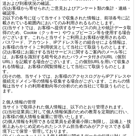
送および到着状況の確認。
(5)お客様から寄せられたご意見およびアンケート類の集計・連絡・
確認等。
2)以下の各号に従って当サイトで収集された情報は、前項各号に記
載されている範囲内においてのみ利用されるものとします。
(1)当サイトでは、お客様へ提供するサービスの向上や統計データ取
得のため、Cookie（クッキー）やウェブビーコン等を使用する場合
がございます。これらと当サイトご利用上お客様が使用されるID、
パスワード、アカウント、IPアドレス等との組合せによる情報は、
お客様の当サイトご利用状況として当社にて取扱うものとします。
(2)お客様にお届けする当社サービスに関するご案内のメール等に
は、お客様を識別する暗号化されたパラメータ付きのURL（個別
URL）を記載する場合がございます。この個別URLを用いて収集さ
れる情報は、お客様の閲覧情報として当社にて取扱うものとしま
す。
(3)その他、当サイトでは、お客様のアクセスログからIPアドレスや
接続元ドメイン等の情報を収集する場合がございます。これらの情
報は当サイトの利用者動向等の分析のため当社にて取扱うものとし
ます。
2.個人情報の管理
当サイトで取得された個人情報は、以下のとおり管理されます。
(1)当社従業員に対して個人情報保護のための教育を定期的に行い、
お客様の個人情報を厳重に管理いたします。
(2)個人情報を利用できる従業員を必要最小限に制限し、設備上・技
術上あらかじめ定められたシステム担当者のみがアクセスできる環
境下にて保管・管理しております。
(3)インターネットによる個人情報に関するデータの伝送に対して、