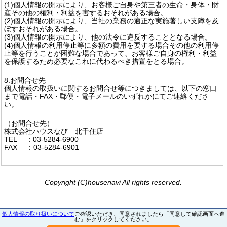
(1)個人情報の開示により、お客様ご自身や第三者の生命・身体・財
産その他の権利・利益を害するおそれがある場合。
(2)個人情報の開示により、当社の業務の適正な実施著しい支障を及
ぼすおそれがある場合。
(3)個人情報の開示により、他の法令に違反することとなる場合。
(4)個人情報の利用停止等に多額の費用を要する場合その他の利用停
止等を行うことが困難な場合であって、お客様ご自身の権利・利益
を保護するため必要なこれに代わるべき措置をとる場合。
8.お問合せ先
個人情報の取扱いに関するお問合せ等につきましては、以下の窓口
まで電話・FAX・郵便・電子メールのいずれかにてご連絡くださ
い。
（お問合せ先）
株式会社ハウスなび 北千住店
TEL ：03-5284-6900
FAX ：03-5284-6901
Copyright (C)housenavi All rights reserved.
個人情報の取り扱いについて
ご確認いただき、同意されましたら「同意して確認画面へ進
む」をクリックしてください。