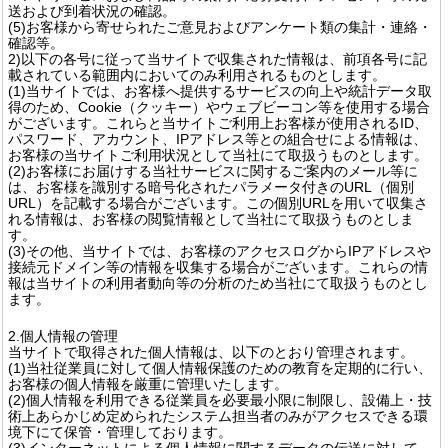
送および到着状況の確認。
(5)お客様から寄せられたご意見およびアンケート類の集計・連絡・
確認等。
2)以下の各号に従って当サイトで収集された情報は、前項各号に記
載されている範囲内においてのみ利用されるものとします。
(1)当サイトでは、お客様へ提供するサービスの向上や統計データ取
得のため、Cookie（クッキー）やウェブビーコン等を使用する場合
がございます。これらと当サイトご利用上お客様が使用されるID、
パスワード、アカウント、IPアドレス等との組合せによる情報は、
お客様の当サイトご利用状況として当社にて取扱うものとします。
(2)お客様にお届けする当社サービスに関するご案内のメール等に
は、お客様を識別する暗号化されたパラメータ付きのURL（個別
URL）を記載する場合がございます。この個別URLを用いて収集さ
れる情報は、お客様の閲覧情報として当社にて取扱うものとしま
す。
(3)その他、当サイトでは、お客様のアクセスログからIPアドレスや
接続元ドメイン等の情報を収集する場合がございます。これらの情
報は当サイトの利用者動向等の分析のため当社にて取扱うものとし
ます。
2.個人情報の管理
当サイトで取得された個人情報は、以下のとおり管理されます。
(1)当社従業員に対して個人情報保護のための教育を定期的に行い、
お客様の個人情報を厳重に管理いたします。
(2)個人情報を利用できる従業員を必要最小限に制限し、設備上・技
術上あらかじめ定められたシステム担当者のみがアクセスできる環
境下にて保管・管理しております。
(3)インターネットによる個人情報に関するデータの伝送に対して、