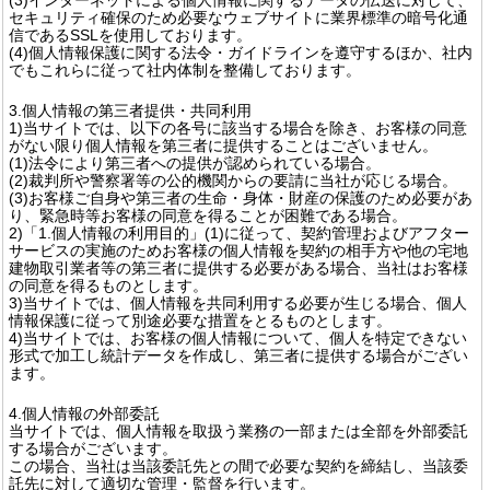
セキュリティ確保のため必要なウェブサイトに業界標準の暗号化通
信であるSSLを使用しております。
(4)個人情報保護に関する法令・ガイドラインを遵守するほか、社内
でもこれらに従って社内体制を整備しております。
3.個人情報の第三者提供・共同利用
1)当サイトでは、以下の各号に該当する場合を除き、お客様の同意
がない限り個人情報を第三者に提供することはございません。
(1)法令により第三者への提供が認められている場合。
(2)裁判所や警察署等の公的機関からの要請に当社が応じる場合。
(3)お客様ご自身や第三者の生命・身体・財産の保護のため必要があ
り、緊急時等お客様の同意を得ることが困難である場合。
2)「1.個人情報の利用目的」(1)に従って、契約管理およびアフター
サービスの実施のためお客様の個人情報を契約の相手方や他の宅地
建物取引業者等の第三者に提供する必要がある場合、当社はお客様
の同意を得るものとします。
3)当サイトでは、個人情報を共同利用する必要が生じる場合、個人
情報保護に従って別途必要な措置をとるものとします。
4)当サイトでは、お客様の個人情報について、個人を特定できない
形式で加工し統計データを作成し、第三者に提供する場合がござい
ます。
4.個人情報の外部委託
当サイトでは、個人情報を取扱う業務の一部または全部を外部委託
する場合がございます。
この場合、当社は当該委託先との間で必要な契約を締結し、当該委
託先に対して適切な管理・監督を行います。