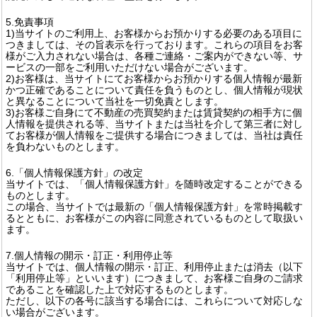
5.免責事項
1)当サイトのご利用上、お客様からお預かりする必要のある項目に
つきましては、その旨表示を行っております。これらの項目をお客
様がご入力されない場合は、各種ご連絡・ご案内ができない等、サ
ービスの一部をご利用いただけない場合がございます。
2)お客様は、当サイトにてお客様からお預かりする個人情報が最新
かつ正確であることについて責任を負うものとし、個人情報が現状
と異なることについて当社を一切免責とします。
3)お客様ご自身にて不動産の売買契約または賃貸契約の相手方に個
人情報を提供される等、当サイトまたは当社を介して第三者に対し
てお客様が個人情報をご提供する場合につきましては、当社は責任
を負わないものとします。
6.「個人情報保護方針」の改定
当サイトでは、「個人情報保護方針」を随時改定することができる
ものとします。
この場合、当サイトでは最新の「個人情報保護方針」を常時掲載す
るとともに、お客様がこの内容に同意されているものとして取扱い
ます。
7.個人情報の開示・訂正・利用停止等
当サイトでは、個人情報の開示・訂正、利用停止または消去（以下
「利用停止等」といいます）につきまして、お客様ご自身のご請求
であることを確認した上で対応するものとします。
ただし、以下の各号に該当する場合には、これらについて対応しな
い場合がございます。