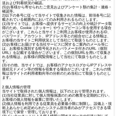
送および到着状況の確認。
(5)お客様から寄せられたご意見およびアンケート類の集計・連絡・
確認等。
2)以下の各号に従って当サイトで収集された情報は、前項各号に記
載されている範囲内においてのみ利用されるものとします。
(1)当サイトでは、お客様へ提供するサービスの向上や統計データ取
得のため、Cookie（クッキー）やウェブビーコン等を使用する場合
がございます。これらと当サイトご利用上お客様が使用されるID、
パスワード、アカウント、IPアドレス等との組合せによる情報は、
お客様の当サイトご利用状況として当社にて取扱うものとします。
(2)お客様にお届けする当社サービスに関するご案内のメール等に
は、お客様を識別する暗号化されたパラメータ付きのURL（個別
URL）を記載する場合がございます。この個別URLを用いて収集さ
れる情報は、お客様の閲覧情報として当社にて取扱うものとしま
す。
(3)その他、当サイトでは、お客様のアクセスログからIPアドレスや
接続元ドメイン等の情報を収集する場合がございます。これらの情
報は当サイトの利用者動向等の分析のため当社にて取扱うものとし
ます。
2.個人情報の管理
当サイトで取得された個人情報は、以下のとおり管理されます。
(1)当社従業員に対して個人情報保護のための教育を定期的に行い、
お客様の個人情報を厳重に管理いたします。
(2)個人情報を利用できる従業員を必要最小限に制限し、設備上・技
術上あらかじめ定められたシステム担当者のみがアクセスできる環
境下にて保管・管理しております。
(3)インターネットによる個人情報に関するデータの伝送に対して、