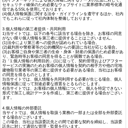
セキュリティ確保のため必要なウェブサイトに業界標準の暗号化通
信であるSSLを使用しております。
(4)個人情報保護に関する法令・ガイドラインを遵守するほか、社内
でもこれらに従って社内体制を整備しております。
3.個人情報の第三者提供・共同利用
1)当サイトでは、以下の各号に該当する場合を除き、お客様の同意
がない限り個人情報を第三者に提供することはございません。
(1)法令により第三者への提供が認められている場合。
(2)裁判所や警察署等の公的機関からの要請に当社が応じる場合。
(3)お客様ご自身や第三者の生命・身体・財産の保護のため必要があ
り、緊急時等お客様の同意を得ることが困難である場合。
2)「1.個人情報の利用目的」(1)に従って、契約管理およびアフター
サービスの実施のためお客様の個人情報を契約の相手方や他の宅地
建物取引業者等の第三者に提供する必要がある場合、当社はお客様
の同意を得るものとします。
3)当サイトでは、個人情報を共同利用する必要が生じる場合、個人
情報保護に従って別途必要な措置をとるものとします。
4)当サイトでは、お客様の個人情報について、個人を特定できない
形式で加工し統計データを作成し、第三者に提供する場合がござい
ます。
4.個人情報の外部委託
当サイトでは、個人情報を取扱う業務の一部または全部を外部委託
する場合がございます。
この場合、当社は当該委託先との間で必要な契約を締結し、当該委
託先に対して適切な管理・監督を行います。