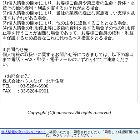
(1)個人情報の開示により、お客様ご自身や第三者の生命・身体・財
産その他の権利・利益を害するおそれがある場合。
(2)個人情報の開示により、当社の業務の適正な実施著しい支障を及
ぼすおそれがある場合。
(3)個人情報の開示により、他の法令に違反することとなる場合。
(4)個人情報の利用停止等に多額の費用を要する場合その他の利用停
止等を行うことが困難な場合であって、お客様ご自身の権利・利益
を保護するため必要なこれに代わるべき措置をとる場合。
8.お問合せ先
個人情報の取扱いに関するお問合せ等につきましては、以下の窓口
まで電話・FAX・郵便・電子メールのいずれかにてご連絡くださ
い。
（お問合せ先）
株式会社ハウスなび 北千住店
TEL ：03-5284-6900
FAX ：03-5284-6901
Copyright (C)housenavi All rights reserved.
個人情報の取り扱いについて
ご確認いただき、同意されましたら「同意して確認画面へ進
む」をクリックしてください。