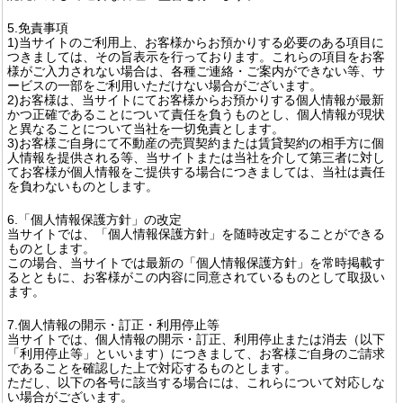
5.免責事項
1)当サイトのご利用上、お客様からお預かりする必要のある項目に
つきましては、その旨表示を行っております。これらの項目をお客
様がご入力されない場合は、各種ご連絡・ご案内ができない等、サ
ービスの一部をご利用いただけない場合がございます。
2)お客様は、当サイトにてお客様からお預かりする個人情報が最新
かつ正確であることについて責任を負うものとし、個人情報が現状
と異なることについて当社を一切免責とします。
3)お客様ご自身にて不動産の売買契約または賃貸契約の相手方に個
人情報を提供される等、当サイトまたは当社を介して第三者に対し
てお客様が個人情報をご提供する場合につきましては、当社は責任
を負わないものとします。
6.「個人情報保護方針」の改定
当サイトでは、「個人情報保護方針」を随時改定することができる
ものとします。
この場合、当サイトでは最新の「個人情報保護方針」を常時掲載す
るとともに、お客様がこの内容に同意されているものとして取扱い
ます。
7.個人情報の開示・訂正・利用停止等
当サイトでは、個人情報の開示・訂正、利用停止または消去（以下
「利用停止等」といいます）につきまして、お客様ご自身のご請求
であることを確認した上で対応するものとします。
ただし、以下の各号に該当する場合には、これらについて対応しな
い場合がございます。