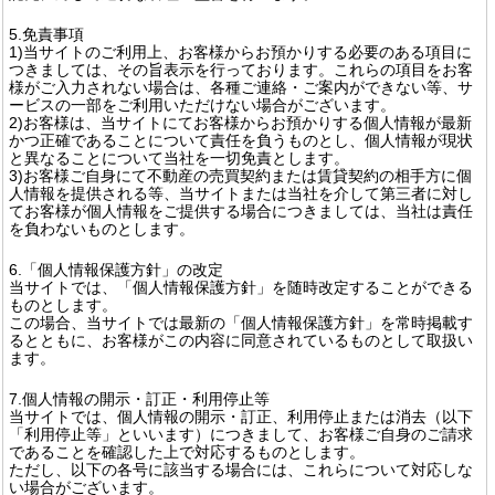
5.免責事項
1)当サイトのご利用上、お客様からお預かりする必要のある項目に
つきましては、その旨表示を行っております。これらの項目をお客
様がご入力されない場合は、各種ご連絡・ご案内ができない等、サ
ービスの一部をご利用いただけない場合がございます。
2)お客様は、当サイトにてお客様からお預かりする個人情報が最新
かつ正確であることについて責任を負うものとし、個人情報が現状
と異なることについて当社を一切免責とします。
3)お客様ご自身にて不動産の売買契約または賃貸契約の相手方に個
人情報を提供される等、当サイトまたは当社を介して第三者に対し
てお客様が個人情報をご提供する場合につきましては、当社は責任
を負わないものとします。
6.「個人情報保護方針」の改定
当サイトでは、「個人情報保護方針」を随時改定することができる
ものとします。
この場合、当サイトでは最新の「個人情報保護方針」を常時掲載す
るとともに、お客様がこの内容に同意されているものとして取扱い
ます。
7.個人情報の開示・訂正・利用停止等
当サイトでは、個人情報の開示・訂正、利用停止または消去（以下
「利用停止等」といいます）につきまして、お客様ご自身のご請求
であることを確認した上で対応するものとします。
ただし、以下の各号に該当する場合には、これらについて対応しな
い場合がございます。