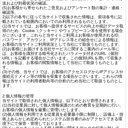
送および到着状況の確認。
(5)お客様から寄せられたご意見およびアンケート類の集計・連絡・
確認等。
2)以下の各号に従って当サイトで収集された情報は、前項各号に記
載されている範囲内においてのみ利用されるものとします。
(1)当サイトでは、お客様へ提供するサービスの向上や統計データ取
得のため、Cookie（クッキー）やウェブビーコン等を使用する場合
がございます。これらと当サイトご利用上お客様が使用されるID、
パスワード、アカウント、IPアドレス等との組合せによる情報は、
お客様の当サイトご利用状況として当社にて取扱うものとします。
(2)お客様にお届けする当社サービスに関するご案内のメール等に
は、お客様を識別する暗号化されたパラメータ付きのURL（個別
URL）を記載する場合がございます。この個別URLを用いて収集さ
れる情報は、お客様の閲覧情報として当社にて取扱うものとしま
す。
(3)その他、当サイトでは、お客様のアクセスログからIPアドレスや
接続元ドメイン等の情報を収集する場合がございます。これらの情
報は当サイトの利用者動向等の分析のため当社にて取扱うものとし
ます。
2.個人情報の管理
当サイトで取得された個人情報は、以下のとおり管理されます。
(1)当社従業員に対して個人情報保護のための教育を定期的に行い、
お客様の個人情報を厳重に管理いたします。
(2)個人情報を利用できる従業員を必要最小限に制限し、設備上・技
術上あらかじめ定められたシステム担当者のみがアクセスできる環
境下にて保管・管理しております。
(3)インターネットによる個人情報に関するデータの伝送に対して、