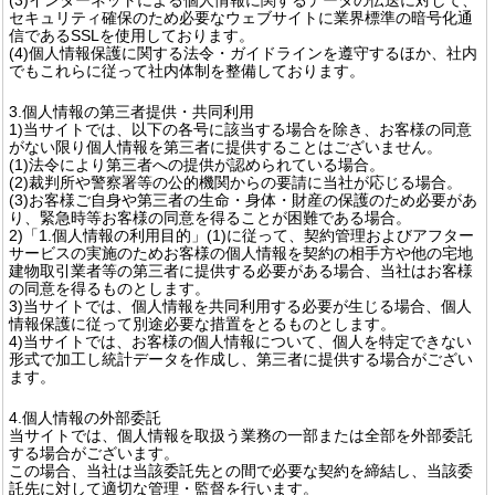
セキュリティ確保のため必要なウェブサイトに業界標準の暗号化通
信であるSSLを使用しております。
(4)個人情報保護に関する法令・ガイドラインを遵守するほか、社内
でもこれらに従って社内体制を整備しております。
3.個人情報の第三者提供・共同利用
1)当サイトでは、以下の各号に該当する場合を除き、お客様の同意
がない限り個人情報を第三者に提供することはございません。
(1)法令により第三者への提供が認められている場合。
(2)裁判所や警察署等の公的機関からの要請に当社が応じる場合。
(3)お客様ご自身や第三者の生命・身体・財産の保護のため必要があ
り、緊急時等お客様の同意を得ることが困難である場合。
2)「1.個人情報の利用目的」(1)に従って、契約管理およびアフター
サービスの実施のためお客様の個人情報を契約の相手方や他の宅地
建物取引業者等の第三者に提供する必要がある場合、当社はお客様
の同意を得るものとします。
3)当サイトでは、個人情報を共同利用する必要が生じる場合、個人
情報保護に従って別途必要な措置をとるものとします。
4)当サイトでは、お客様の個人情報について、個人を特定できない
形式で加工し統計データを作成し、第三者に提供する場合がござい
ます。
4.個人情報の外部委託
当サイトでは、個人情報を取扱う業務の一部または全部を外部委託
する場合がございます。
この場合、当社は当該委託先との間で必要な契約を締結し、当該委
託先に対して適切な管理・監督を行います。