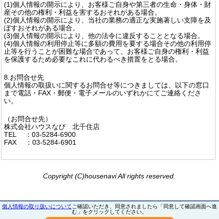
(1)個人情報の開示により、お客様ご自身や第三者の生命・身体・財
産その他の権利・利益を害するおそれがある場合。
(2)個人情報の開示により、当社の業務の適正な実施著しい支障を及
ぼすおそれがある場合。
(3)個人情報の開示により、他の法令に違反することとなる場合。
(4)個人情報の利用停止等に多額の費用を要する場合その他の利用停
止等を行うことが困難な場合であって、お客様ご自身の権利・利益
を保護するため必要なこれに代わるべき措置をとる場合。
8.お問合せ先
個人情報の取扱いに関するお問合せ等につきましては、以下の窓口
まで電話・FAX・郵便・電子メールのいずれかにてご連絡くださ
い。
（お問合せ先）
株式会社ハウスなび 北千住店
TEL ：03-5284-6900
FAX ：03-5284-6901
Copyright (C)housenavi All rights reserved.
個人情報の取り扱いについて
ご確認いただき、同意されましたら「同意して確認画面へ進
む」をクリックしてください。