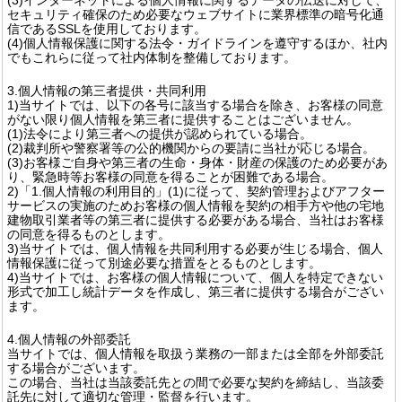
セキュリティ確保のため必要なウェブサイトに業界標準の暗号化通
信であるSSLを使用しております。
(4)個人情報保護に関する法令・ガイドラインを遵守するほか、社内
でもこれらに従って社内体制を整備しております。
3.個人情報の第三者提供・共同利用
1)当サイトでは、以下の各号に該当する場合を除き、お客様の同意
がない限り個人情報を第三者に提供することはございません。
(1)法令により第三者への提供が認められている場合。
(2)裁判所や警察署等の公的機関からの要請に当社が応じる場合。
(3)お客様ご自身や第三者の生命・身体・財産の保護のため必要があ
り、緊急時等お客様の同意を得ることが困難である場合。
2)「1.個人情報の利用目的」(1)に従って、契約管理およびアフター
サービスの実施のためお客様の個人情報を契約の相手方や他の宅地
建物取引業者等の第三者に提供する必要がある場合、当社はお客様
の同意を得るものとします。
3)当サイトでは、個人情報を共同利用する必要が生じる場合、個人
情報保護に従って別途必要な措置をとるものとします。
4)当サイトでは、お客様の個人情報について、個人を特定できない
形式で加工し統計データを作成し、第三者に提供する場合がござい
ます。
4.個人情報の外部委託
当サイトでは、個人情報を取扱う業務の一部または全部を外部委託
する場合がございます。
この場合、当社は当該委託先との間で必要な契約を締結し、当該委
託先に対して適切な管理・監督を行います。