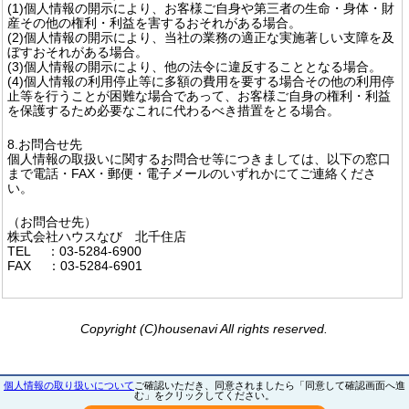
(1)個人情報の開示により、お客様ご自身や第三者の生命・身体・財
産その他の権利・利益を害するおそれがある場合。
(2)個人情報の開示により、当社の業務の適正な実施著しい支障を及
ぼすおそれがある場合。
(3)個人情報の開示により、他の法令に違反することとなる場合。
(4)個人情報の利用停止等に多額の費用を要する場合その他の利用停
止等を行うことが困難な場合であって、お客様ご自身の権利・利益
を保護するため必要なこれに代わるべき措置をとる場合。
8.お問合せ先
個人情報の取扱いに関するお問合せ等につきましては、以下の窓口
まで電話・FAX・郵便・電子メールのいずれかにてご連絡くださ
い。
（お問合せ先）
株式会社ハウスなび 北千住店
TEL ：03-5284-6900
FAX ：03-5284-6901
Copyright (C)housenavi All rights reserved.
個人情報の取り扱いについて
ご確認いただき、同意されましたら「同意して確認画面へ進
む」をクリックしてください。