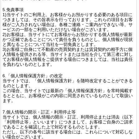
5.免責事項
1)当サイトのご利用上、お客様からお預かりする必要のある項目に
つきましては、その旨表示を行っております。これらの項目をお客
様がご入力されない場合は、各種ご連絡・ご案内ができない等、サ
ービスの一部をご利用いただけない場合がございます。
2)お客様は、当サイトにてお客様からお預かりする個人情報が最新
かつ正確であることについて責任を負うものとし、個人情報が現状
と異なることについて当社を一切免責とします。
3)お客様ご自身にて不動産の売買契約または賃貸契約の相手方に個
人情報を提供される等、当サイトまたは当社を介して第三者に対し
てお客様が個人情報をご提供する場合につきましては、当社は責任
を負わないものとします。
6.「個人情報保護方針」の改定
当サイトでは、「個人情報保護方針」を随時改定することができる
ものとします。
この場合、当サイトでは最新の「個人情報保護方針」を常時掲載す
るとともに、お客様がこの内容に同意されているものとして取扱い
ます。
7.個人情報の開示・訂正・利用停止等
当サイトでは、個人情報の開示・訂正、利用停止または消去（以下
「利用停止等」といいます）につきまして、お客様ご自身のご請求
であることを確認した上で対応するものとします。
ただし、以下の各号に該当する場合には、これらについて対応しな
い場合がございます。