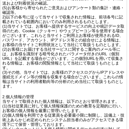
送および到着状況の確認。
(5)お客様から寄せられたご意見およびアンケート類の集計・連絡・
確認等。
2)以下の各号に従って当サイトで収集された情報は、前項各号に記
載されている範囲内においてのみ利用されるものとします。
(1)当サイトでは、お客様へ提供するサービスの向上や統計データ取
得のため、Cookie（クッキー）やウェブビーコン等を使用する場合
がございます。これらと当サイトご利用上お客様が使用されるID、
パスワード、アカウント、IPアドレス等との組合せによる情報は、
お客様の当サイトご利用状況として当社にて取扱うものとします。
(2)お客様にお届けする当社サービスに関するご案内のメール等に
は、お客様を識別する暗号化されたパラメータ付きのURL（個別
URL）を記載する場合がございます。この個別URLを用いて収集さ
れる情報は、お客様の閲覧情報として当社にて取扱うものとしま
す。
(3)その他、当サイトでは、お客様のアクセスログからIPアドレスや
接続元ドメイン等の情報を収集する場合がございます。これらの情
報は当サイトの利用者動向等の分析のため当社にて取扱うものとし
ます。
2.個人情報の管理
当サイトで取得された個人情報は、以下のとおり管理されます。
(1)当社従業員に対して個人情報保護のための教育を定期的に行い、
お客様の個人情報を厳重に管理いたします。
(2)個人情報を利用できる従業員を必要最小限に制限し、設備上・技
術上あらかじめ定められたシステム担当者のみがアクセスできる環
境下にて保管・管理しております。
(3)インターネットによる個人情報に関するデータの伝送に対して、