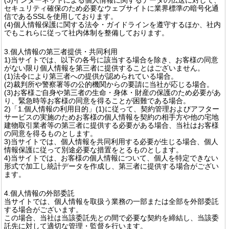
セキュリティ確保のため必要なウェブサイトに業界標準の暗号化通
信であるSSLを使用しております。
(4)個人情報保護に関する法令・ガイドラインを遵守するほか、社内
でもこれらに従って社内体制を整備しております。
3.個人情報の第三者提供・共同利用
1)当サイトでは、以下の各号に該当する場合を除き、お客様の同意
がない限り個人情報を第三者に提供することはございません。
(1)法令により第三者への提供が認められている場合。
(2)裁判所や警察署等の公的機関からの要請に当社が応じる場合。
(3)お客様ご自身や第三者の生命・身体・財産の保護のため必要があ
り、緊急時等お客様の同意を得ることが困難である場合。
2)「1.個人情報の利用目的」(1)に従って、契約管理およびアフター
サービスの実施のためお客様の個人情報を契約の相手方や他の宅地
建物取引業者等の第三者に提供する必要がある場合、当社はお客様
の同意を得るものとします。
3)当サイトでは、個人情報を共同利用する必要が生じる場合、個人
情報保護に従って別途必要な措置をとるものとします。
4)当サイトでは、お客様の個人情報について、個人を特定できない
形式で加工し統計データを作成し、第三者に提供する場合がござい
ます。
4.個人情報の外部委託
当サイトでは、個人情報を取扱う業務の一部または全部を外部委託
する場合がございます。
この場合、当社は当該委託先との間で必要な契約を締結し、当該委
託先に対して適切な管理・監督を行います。