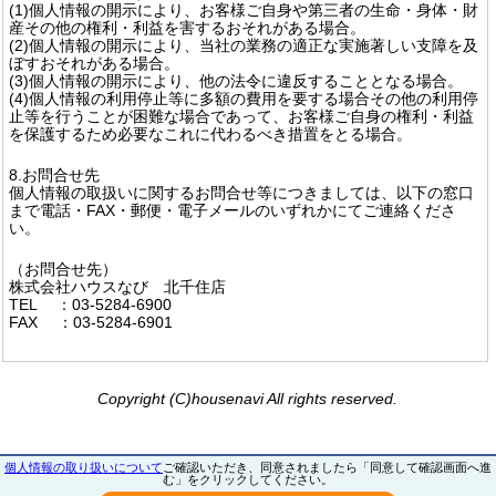
(1)個人情報の開示により、お客様ご自身や第三者の生命・身体・財
産その他の権利・利益を害するおそれがある場合。
(2)個人情報の開示により、当社の業務の適正な実施著しい支障を及
ぼすおそれがある場合。
(3)個人情報の開示により、他の法令に違反することとなる場合。
(4)個人情報の利用停止等に多額の費用を要する場合その他の利用停
止等を行うことが困難な場合であって、お客様ご自身の権利・利益
を保護するため必要なこれに代わるべき措置をとる場合。
8.お問合せ先
個人情報の取扱いに関するお問合せ等につきましては、以下の窓口
まで電話・FAX・郵便・電子メールのいずれかにてご連絡くださ
い。
（お問合せ先）
株式会社ハウスなび 北千住店
TEL ：03-5284-6900
FAX ：03-5284-6901
Copyright (C)housenavi All rights reserved.
個人情報の取り扱いについて
ご確認いただき、同意されましたら「同意して確認画面へ進
む」をクリックしてください。