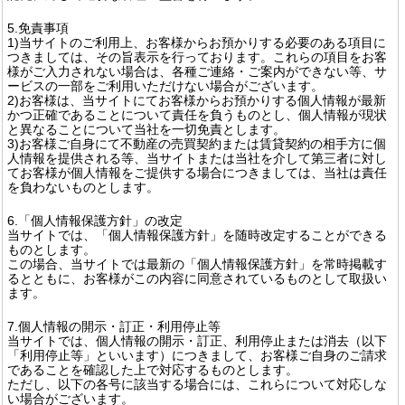
5.免責事項
1)当サイトのご利用上、お客様からお預かりする必要のある項目に
つきましては、その旨表示を行っております。これらの項目をお客
様がご入力されない場合は、各種ご連絡・ご案内ができない等、サ
ービスの一部をご利用いただけない場合がございます。
2)お客様は、当サイトにてお客様からお預かりする個人情報が最新
かつ正確であることについて責任を負うものとし、個人情報が現状
と異なることについて当社を一切免責とします。
3)お客様ご自身にて不動産の売買契約または賃貸契約の相手方に個
人情報を提供される等、当サイトまたは当社を介して第三者に対し
てお客様が個人情報をご提供する場合につきましては、当社は責任
を負わないものとします。
6.「個人情報保護方針」の改定
当サイトでは、「個人情報保護方針」を随時改定することができる
ものとします。
この場合、当サイトでは最新の「個人情報保護方針」を常時掲載す
るとともに、お客様がこの内容に同意されているものとして取扱い
ます。
7.個人情報の開示・訂正・利用停止等
当サイトでは、個人情報の開示・訂正、利用停止または消去（以下
「利用停止等」といいます）につきまして、お客様ご自身のご請求
であることを確認した上で対応するものとします。
ただし、以下の各号に該当する場合には、これらについて対応しな
い場合がございます。