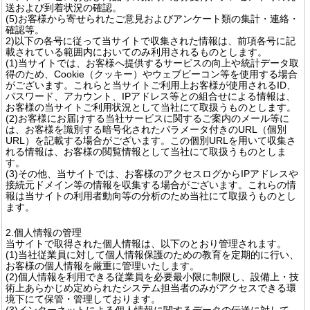
送および到着状況の確認。
(5)お客様から寄せられたご意見およびアンケート類の集計・連絡・
確認等。
2)以下の各号に従って当サイトで収集された情報は、前項各号に記
載されている範囲内においてのみ利用されるものとします。
(1)当サイトでは、お客様へ提供するサービスの向上や統計データ取
得のため、Cookie（クッキー）やウェブビーコン等を使用する場合
がございます。これらと当サイトご利用上お客様が使用されるID、
パスワード、アカウント、IPアドレス等との組合せによる情報は、
お客様の当サイトご利用状況として当社にて取扱うものとします。
(2)お客様にお届けする当社サービスに関するご案内のメール等に
は、お客様を識別する暗号化されたパラメータ付きのURL（個別
URL）を記載する場合がございます。この個別URLを用いて収集さ
れる情報は、お客様の閲覧情報として当社にて取扱うものとしま
す。
(3)その他、当サイトでは、お客様のアクセスログからIPアドレスや
接続元ドメイン等の情報を収集する場合がございます。これらの情
報は当サイトの利用者動向等の分析のため当社にて取扱うものとし
ます。
2.個人情報の管理
当サイトで取得された個人情報は、以下のとおり管理されます。
(1)当社従業員に対して個人情報保護のための教育を定期的に行い、
お客様の個人情報を厳重に管理いたします。
(2)個人情報を利用できる従業員を必要最小限に制限し、設備上・技
術上あらかじめ定められたシステム担当者のみがアクセスできる環
境下にて保管・管理しております。
(3)インターネットによる個人情報に関するデータの伝送に対して、