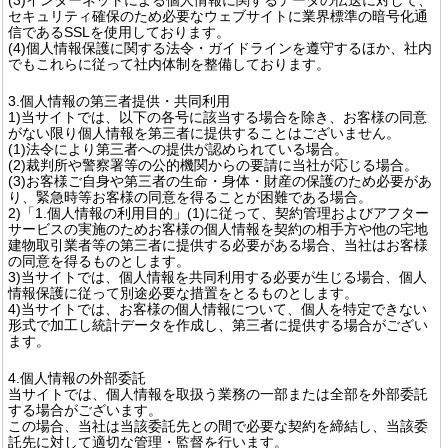
セキュリティ確保のため必要なウェブサイトに業界標準の暗号化通
信であるSSLを使用しております。
(4)個人情報保護に関する法令・ガイドラインを遵守するほか、社内
でもこれらに従って社内体制を整備しております。
3.個人情報の第三者提供・共同利用
1)当サイトでは、以下の各号に該当する場合を除き、お客様の同意
がない限り個人情報を第三者に提供することはございません。
(1)法令により第三者への提供が認められている場合。
(2)裁判所や警察署等の公的機関からの要請に当社が応じる場合。
(3)お客様ご自身や第三者の生命・身体・財産の保護のため必要があ
り、緊急時等お客様の同意を得ることが困難である場合。
2)「1.個人情報の利用目的」(1)に従って、契約管理およびアフター
サービスの実施のためお客様の個人情報を契約の相手方や他の宅地
建物取引業者等の第三者に提供する必要がある場合、当社はお客様
の同意を得るものとします。
3)当サイトでは、個人情報を共同利用する必要が生じる場合、個人
情報保護に従って別途必要な措置をとるものとします。
4)当サイトでは、お客様の個人情報について、個人を特定できない
形式で加工し統計データを作成し、第三者に提供する場合がござい
ます。
4.個人情報の外部委託
当サイトでは、個人情報を取扱う業務の一部または全部を外部委託
する場合がございます。
この場合、当社は当該委託先との間で必要な契約を締結し、当該委
託先に対して適切な管理・監督を行います。