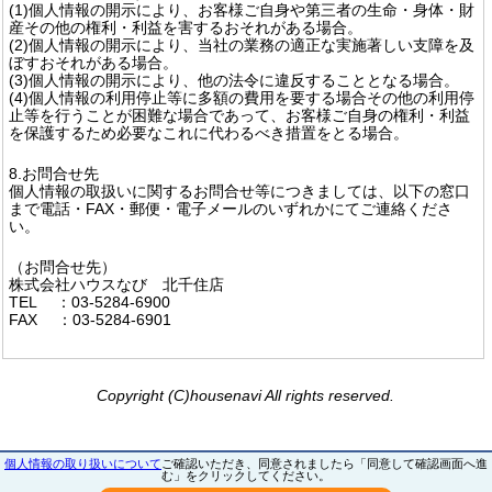
(1)個人情報の開示により、お客様ご自身や第三者の生命・身体・財
産その他の権利・利益を害するおそれがある場合。
(2)個人情報の開示により、当社の業務の適正な実施著しい支障を及
ぼすおそれがある場合。
(3)個人情報の開示により、他の法令に違反することとなる場合。
(4)個人情報の利用停止等に多額の費用を要する場合その他の利用停
止等を行うことが困難な場合であって、お客様ご自身の権利・利益
を保護するため必要なこれに代わるべき措置をとる場合。
8.お問合せ先
個人情報の取扱いに関するお問合せ等につきましては、以下の窓口
まで電話・FAX・郵便・電子メールのいずれかにてご連絡くださ
い。
（お問合せ先）
株式会社ハウスなび 北千住店
TEL ：03-5284-6900
FAX ：03-5284-6901
Copyright (C)housenavi All rights reserved.
個人情報の取り扱いについて
ご確認いただき、同意されましたら「同意して確認画面へ進
む」をクリックしてください。