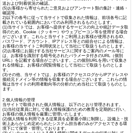
送および到着状況の確認。
(5)お客様から寄せられたご意見およびアンケート類の集計・連絡・
確認等。
2)以下の各号に従って当サイトで収集された情報は、前項各号に記
載されている範囲内においてのみ利用されるものとします。
(1)当サイトでは、お客様へ提供するサービスの向上や統計データ取
得のため、Cookie（クッキー）やウェブビーコン等を使用する場合
がございます。これらと当サイトご利用上お客様が使用されるID、
パスワード、アカウント、IPアドレス等との組合せによる情報は、
お客様の当サイトご利用状況として当社にて取扱うものとします。
(2)お客様にお届けする当社サービスに関するご案内のメール等に
は、お客様を識別する暗号化されたパラメータ付きのURL（個別
URL）を記載する場合がございます。この個別URLを用いて収集さ
れる情報は、お客様の閲覧情報として当社にて取扱うものとしま
す。
(3)その他、当サイトでは、お客様のアクセスログからIPアドレスや
接続元ドメイン等の情報を収集する場合がございます。これらの情
報は当サイトの利用者動向等の分析のため当社にて取扱うものとし
ます。
2.個人情報の管理
当サイトで取得された個人情報は、以下のとおり管理されます。
(1)当社従業員に対して個人情報保護のための教育を定期的に行い、
お客様の個人情報を厳重に管理いたします。
(2)個人情報を利用できる従業員を必要最小限に制限し、設備上・技
術上あらかじめ定められたシステム担当者のみがアクセスできる環
境下にて保管・管理しております。
(3)インターネットによる個人情報に関するデータの伝送に対して、