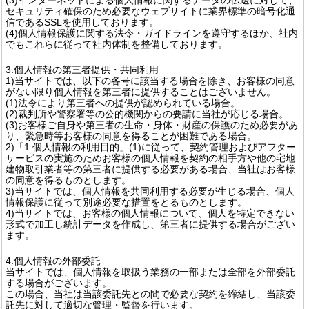
セキュリティ確保のため必要なウェブサイトに業界標準の暗号化通
信であるSSLを使用しております。
(4)個人情報保護に関する法令・ガイドラインを遵守するほか、社内
でもこれらに従って社内体制を整備しております。
3.個人情報の第三者提供・共同利用
1)当サイトでは、以下の各号に該当する場合を除き、お客様の同意
がない限り個人情報を第三者に提供することはございません。
(1)法令により第三者への提供が認められている場合。
(2)裁判所や警察署等の公的機関からの要請に当社が応じる場合。
(3)お客様ご自身や第三者の生命・身体・財産の保護のため必要があ
り、緊急時等お客様の同意を得ることが困難である場合。
2)「1.個人情報の利用目的」(1)に従って、契約管理およびアフター
サービスの実施のためお客様の個人情報を契約の相手方や他の宅地
建物取引業者等の第三者に提供する必要がある場合、当社はお客様
の同意を得るものとします。
3)当サイトでは、個人情報を共同利用する必要が生じる場合、個人
情報保護に従って別途必要な措置をとるものとします。
4)当サイトでは、お客様の個人情報について、個人を特定できない
形式で加工し統計データを作成し、第三者に提供する場合がござい
ます。
4.個人情報の外部委託
当サイトでは、個人情報を取扱う業務の一部または全部を外部委託
する場合がございます。
この場合、当社は当該委託先との間で必要な契約を締結し、当該委
託先に対して適切な管理・監督を行います。