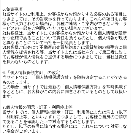
5.免責事項
1)当サイトのご利用上、お客様からお預かりする必要のある項目に
つきましては、その旨表示を行っております。これらの項目をお客
様がご入力されない場合は、各種ご連絡・ご案内ができない等、サ
ービスの一部をご利用いただけない場合がございます。
2)お客様は、当サイトにてお客様からお預かりする個人情報が最新
かつ正確であることについて責任を負うものとし、個人情報が現状
と異なることについて当社を一切免責とします。
3)お客様ご自身にて不動産の売買契約または賃貸契約の相手方に個
人情報を提供される等、当サイトまたは当社を介して第三者に対し
てお客様が個人情報をご提供する場合につきましては、当社は責任
を負わないものとします。
6.「個人情報保護方針」の改定
当サイトでは、「個人情報保護方針」を随時改定することができる
ものとします。
この場合、当サイトでは最新の「個人情報保護方針」を常時掲載す
るとともに、お客様がこの内容に同意されているものとして取扱い
ます。
7.個人情報の開示・訂正・利用停止等
当サイトでは、個人情報の開示・訂正、利用停止または消去（以下
「利用停止等」といいます）につきまして、お客様ご自身のご請求
であることを確認した上で対応するものとします。
ただし、以下の各号に該当する場合には、これらについて対応しな
い場合がございます。