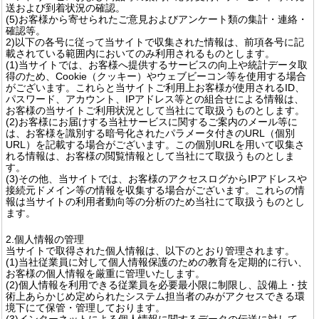
送および到着状況の確認。
(5)お客様から寄せられたご意見およびアンケート類の集計・連絡・
確認等。
2)以下の各号に従って当サイトで収集された情報は、前項各号に記
載されている範囲内においてのみ利用されるものとします。
(1)当サイトでは、お客様へ提供するサービスの向上や統計データ取
得のため、Cookie（クッキー）やウェブビーコン等を使用する場合
がございます。これらと当サイトご利用上お客様が使用されるID、
パスワード、アカウント、IPアドレス等との組合せによる情報は、
お客様の当サイトご利用状況として当社にて取扱うものとします。
(2)お客様にお届けする当社サービスに関するご案内のメール等に
は、お客様を識別する暗号化されたパラメータ付きのURL（個別
URL）を記載する場合がございます。この個別URLを用いて収集さ
れる情報は、お客様の閲覧情報として当社にて取扱うものとしま
す。
(3)その他、当サイトでは、お客様のアクセスログからIPアドレスや
接続元ドメイン等の情報を収集する場合がございます。これらの情
報は当サイトの利用者動向等の分析のため当社にて取扱うものとし
ます。
2.個人情報の管理
当サイトで取得された個人情報は、以下のとおり管理されます。
(1)当社従業員に対して個人情報保護のための教育を定期的に行い、
お客様の個人情報を厳重に管理いたします。
(2)個人情報を利用できる従業員を必要最小限に制限し、設備上・技
術上あらかじめ定められたシステム担当者のみがアクセスできる環
境下にて保管・管理しております。
(3)インターネットによる個人情報に関するデータの伝送に対して、