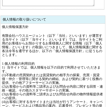
個人情報の取り扱いについて
個人情報保護方針
有限会社ハウスエージェント（以下「当社」といいます）が運営す
る当サイト（以下「当サイト」といいます）では、当サイトをご利
用のお客様からお預かりするお客様個人に関する情報（以下「個人
情報」といいます）の取扱いにつきまして、個人情報保護に関する
各法令等を遵守するほか、以下の「個人情報保護方針」に従うもの
とします。
1.個人情報の利用目的
1）当サイトでは、個人情報を以下の目的で利用させていただきま
す。
(1)不動産の売買契約または賃貸契約の相手方の探索、売買・賃貸
借・仲介・管理等に関する契約の締結、および契約に基づく役務の
提供、その他アフターサービスの実施。
(2)お客様からの資料等ご請求およびお問合せ内容に関する回答・連
絡・確認、その他カスタマーサポートの実施。
(3)お客様からの資料等ご請求およびお問合せ内容の物件情報提供者
への提供。
(4)お客様に対する当サイトまたは当社が行うアンケート、キャンペ
ーン、サービスおよび商品等の案内、応募受付、プレゼント等の発