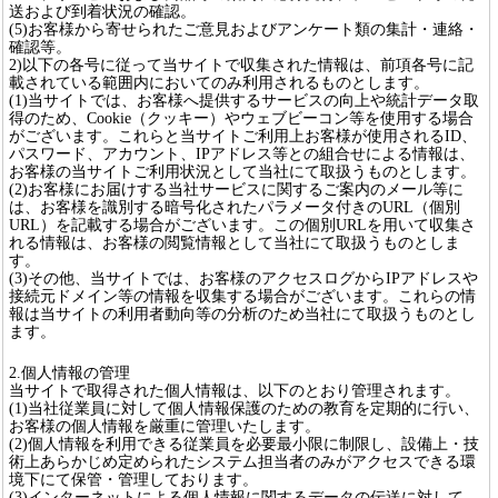
送および到着状況の確認。
(5)お客様から寄せられたご意見およびアンケート類の集計・連絡・
確認等。
2)以下の各号に従って当サイトで収集された情報は、前項各号に記
載されている範囲内においてのみ利用されるものとします。
(1)当サイトでは、お客様へ提供するサービスの向上や統計データ取
得のため、Cookie（クッキー）やウェブビーコン等を使用する場合
がございます。これらと当サイトご利用上お客様が使用されるID、
パスワード、アカウント、IPアドレス等との組合せによる情報は、
お客様の当サイトご利用状況として当社にて取扱うものとします。
(2)お客様にお届けする当社サービスに関するご案内のメール等に
は、お客様を識別する暗号化されたパラメータ付きのURL（個別
URL）を記載する場合がございます。この個別URLを用いて収集さ
れる情報は、お客様の閲覧情報として当社にて取扱うものとしま
す。
(3)その他、当サイトでは、お客様のアクセスログからIPアドレスや
接続元ドメイン等の情報を収集する場合がございます。これらの情
報は当サイトの利用者動向等の分析のため当社にて取扱うものとし
ます。
2.個人情報の管理
当サイトで取得された個人情報は、以下のとおり管理されます。
(1)当社従業員に対して個人情報保護のための教育を定期的に行い、
お客様の個人情報を厳重に管理いたします。
(2)個人情報を利用できる従業員を必要最小限に制限し、設備上・技
術上あらかじめ定められたシステム担当者のみがアクセスできる環
境下にて保管・管理しております。
(3)インターネットによる個人情報に関するデータの伝送に対して、