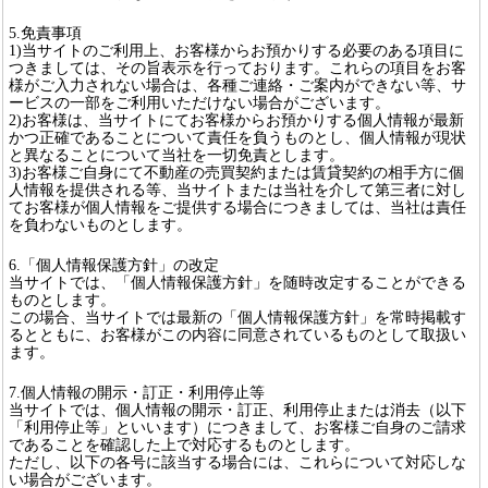
5.免責事項
1)当サイトのご利用上、お客様からお預かりする必要のある項目に
つきましては、その旨表示を行っております。これらの項目をお客
様がご入力されない場合は、各種ご連絡・ご案内ができない等、サ
ービスの一部をご利用いただけない場合がございます。
2)お客様は、当サイトにてお客様からお預かりする個人情報が最新
かつ正確であることについて責任を負うものとし、個人情報が現状
と異なることについて当社を一切免責とします。
3)お客様ご自身にて不動産の売買契約または賃貸契約の相手方に個
人情報を提供される等、当サイトまたは当社を介して第三者に対し
てお客様が個人情報をご提供する場合につきましては、当社は責任
を負わないものとします。
6.「個人情報保護方針」の改定
当サイトでは、「個人情報保護方針」を随時改定することができる
ものとします。
この場合、当サイトでは最新の「個人情報保護方針」を常時掲載す
るとともに、お客様がこの内容に同意されているものとして取扱い
ます。
7.個人情報の開示・訂正・利用停止等
当サイトでは、個人情報の開示・訂正、利用停止または消去（以下
「利用停止等」といいます）につきまして、お客様ご自身のご請求
であることを確認した上で対応するものとします。
ただし、以下の各号に該当する場合には、これらについて対応しな
い場合がございます。