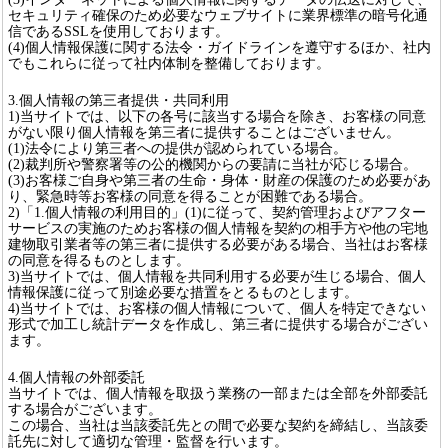
セキュリティ確保のため必要なウェブサイトに業界標準の暗号化通
信であるSSLを使用しております。
(4)個人情報保護に関する法令・ガイドラインを遵守するほか、社内
でもこれらに従って社内体制を整備しております。
3.個人情報の第三者提供・共同利用
1)当サイトでは、以下の各号に該当する場合を除き、お客様の同意
がない限り個人情報を第三者に提供することはございません。
(1)法令により第三者への提供が認められている場合。
(2)裁判所や警察署等の公的機関からの要請に当社が応じる場合。
(3)お客様ご自身や第三者の生命・身体・財産の保護のため必要があ
り、緊急時等お客様の同意を得ることが困難である場合。
2)「1.個人情報の利用目的」(1)に従って、契約管理およびアフター
サービスの実施のためお客様の個人情報を契約の相手方や他の宅地
建物取引業者等の第三者に提供する必要がある場合、当社はお客様
の同意を得るものとします。
3)当サイトでは、個人情報を共同利用する必要が生じる場合、個人
情報保護に従って別途必要な措置をとるものとします。
4)当サイトでは、お客様の個人情報について、個人を特定できない
形式で加工し統計データを作成し、第三者に提供する場合がござい
ます。
4.個人情報の外部委託
当サイトでは、個人情報を取扱う業務の一部または全部を外部委託
する場合がございます。
この場合、当社は当該委託先との間で必要な契約を締結し、当該委
託先に対して適切な管理・監督を行います。