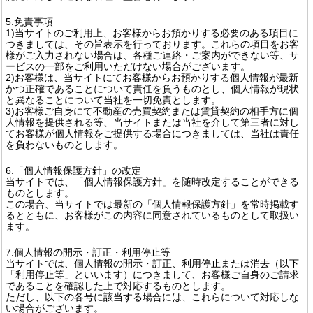
5.免責事項
1)当サイトのご利用上、お客様からお預かりする必要のある項目に
つきましては、その旨表示を行っております。これらの項目をお客
様がご入力されない場合は、各種ご連絡・ご案内ができない等、サ
ービスの一部をご利用いただけない場合がございます。
2)お客様は、当サイトにてお客様からお預かりする個人情報が最新
かつ正確であることについて責任を負うものとし、個人情報が現状
と異なることについて当社を一切免責とします。
3)お客様ご自身にて不動産の売買契約または賃貸契約の相手方に個
人情報を提供される等、当サイトまたは当社を介して第三者に対し
てお客様が個人情報をご提供する場合につきましては、当社は責任
を負わないものとします。
6.「個人情報保護方針」の改定
当サイトでは、「個人情報保護方針」を随時改定することができる
ものとします。
この場合、当サイトでは最新の「個人情報保護方針」を常時掲載す
るとともに、お客様がこの内容に同意されているものとして取扱い
ます。
7.個人情報の開示・訂正・利用停止等
当サイトでは、個人情報の開示・訂正、利用停止または消去（以下
「利用停止等」といいます）につきまして、お客様ご自身のご請求
であることを確認した上で対応するものとします。
ただし、以下の各号に該当する場合には、これらについて対応しな
い場合がございます。