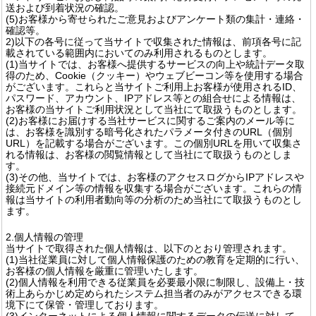
送および到着状況の確認。
(5)お客様から寄せられたご意見およびアンケート類の集計・連絡・
確認等。
2)以下の各号に従って当サイトで収集された情報は、前項各号に記
載されている範囲内においてのみ利用されるものとします。
(1)当サイトでは、お客様へ提供するサービスの向上や統計データ取
得のため、Cookie（クッキー）やウェブビーコン等を使用する場合
がございます。これらと当サイトご利用上お客様が使用されるID、
パスワード、アカウント、IPアドレス等との組合せによる情報は、
お客様の当サイトご利用状況として当社にて取扱うものとします。
(2)お客様にお届けする当社サービスに関するご案内のメール等に
は、お客様を識別する暗号化されたパラメータ付きのURL（個別
URL）を記載する場合がございます。この個別URLを用いて収集さ
れる情報は、お客様の閲覧情報として当社にて取扱うものとしま
す。
(3)その他、当サイトでは、お客様のアクセスログからIPアドレスや
接続元ドメイン等の情報を収集する場合がございます。これらの情
報は当サイトの利用者動向等の分析のため当社にて取扱うものとし
ます。
2.個人情報の管理
当サイトで取得された個人情報は、以下のとおり管理されます。
(1)当社従業員に対して個人情報保護のための教育を定期的に行い、
お客様の個人情報を厳重に管理いたします。
(2)個人情報を利用できる従業員を必要最小限に制限し、設備上・技
術上あらかじめ定められたシステム担当者のみがアクセスできる環
境下にて保管・管理しております。
(3)インターネットによる個人情報に関するデータの伝送に対して、