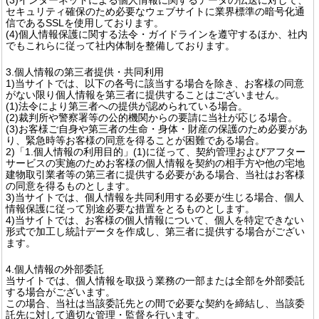
セキュリティ確保のため必要なウェブサイトに業界標準の暗号化通
信であるSSLを使用しております。
(4)個人情報保護に関する法令・ガイドラインを遵守するほか、社内
でもこれらに従って社内体制を整備しております。
3.個人情報の第三者提供・共同利用
1)当サイトでは、以下の各号に該当する場合を除き、お客様の同意
がない限り個人情報を第三者に提供することはございません。
(1)法令により第三者への提供が認められている場合。
(2)裁判所や警察署等の公的機関からの要請に当社が応じる場合。
(3)お客様ご自身や第三者の生命・身体・財産の保護のため必要があ
り、緊急時等お客様の同意を得ることが困難である場合。
2)「1.個人情報の利用目的」(1)に従って、契約管理およびアフター
サービスの実施のためお客様の個人情報を契約の相手方や他の宅地
建物取引業者等の第三者に提供する必要がある場合、当社はお客様
の同意を得るものとします。
3)当サイトでは、個人情報を共同利用する必要が生じる場合、個人
情報保護に従って別途必要な措置をとるものとします。
4)当サイトでは、お客様の個人情報について、個人を特定できない
形式で加工し統計データを作成し、第三者に提供する場合がござい
ます。
4.個人情報の外部委託
当サイトでは、個人情報を取扱う業務の一部または全部を外部委託
する場合がございます。
この場合、当社は当該委託先との間で必要な契約を締結し、当該委
託先に対して適切な管理・監督を行います。