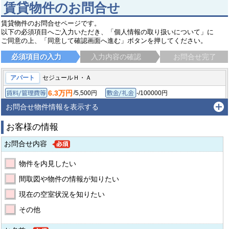
賃貸物件のお問合せ
賃貸物件のお問合せページです。
以下の必須項目へご入力いただき、「個人情報の取り扱いについて」に
ご同意の上、「同意して確認画面へ進む」ボタンを押してください。
必須項目の入力
入力内容の確認
お問合せ完了
アパート
セジュールＨ・Ａ
6.3万円
/
5,500円
-/100000円
賃料/管理費等
敷金/礼金
/
-
-/-
1DK/35.1㎡
保証金/敷引/償却金
間取り/専有面積
お問合せ物件情報を表示する
2006年3月
築年月
お客様の情報
野洲市市三宅
東海道・山陽本線 野洲駅
徒歩11分
お問合せ内容
物件を内見したい
間取図や物件の情報が知りたい
現在の空室状況を知りたい
その他