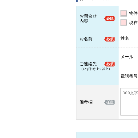
物件
お問合せ
内容
現在
姓名
お名前
メール
ご連絡先
（いずれか1つ以上）
電話番号
備考欄