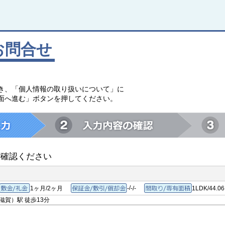
お問合せ
。
き、「個人情報の取り扱いについて」に
面へ進む」ボタンを押してください。
ご確認ください
/
1ヶ月/2ヶ月
-
-/-
1LDK/44.0
敷金/礼金
保証金/敷引/償却金
間取り/
（滋賀）駅
徒歩13分