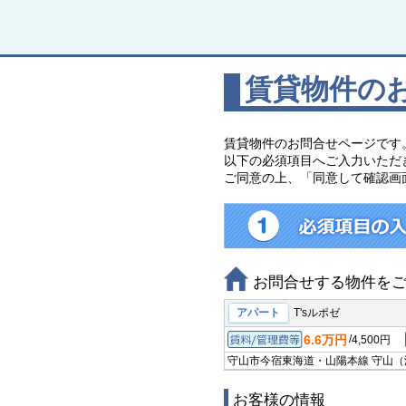
賃貸物件の
賃貸物件のお問合せページです
以下の必須項目へご入力いただ
ご同意の上、「同意して確認画
お問合せする物件を
アパート
T'sルポゼ
6.6万円
/
4,500円
賃料/管理費等
守山市今宿
東海道・山陽本線 守山
お客様の情報