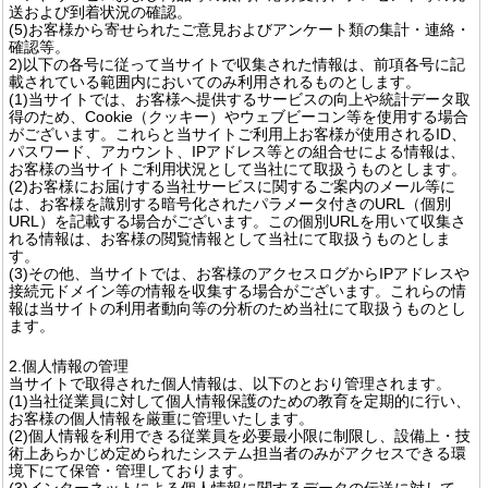
送および到着状況の確認。
(5)お客様から寄せられたご意見およびアンケート類の集計・連絡・
確認等。
2)以下の各号に従って当サイトで収集された情報は、前項各号に記
載されている範囲内においてのみ利用されるものとします。
(1)当サイトでは、お客様へ提供するサービスの向上や統計データ取
得のため、Cookie（クッキー）やウェブビーコン等を使用する場合
がございます。これらと当サイトご利用上お客様が使用されるID、
パスワード、アカウント、IPアドレス等との組合せによる情報は、
お客様の当サイトご利用状況として当社にて取扱うものとします。
(2)お客様にお届けする当社サービスに関するご案内のメール等に
は、お客様を識別する暗号化されたパラメータ付きのURL（個別
URL）を記載する場合がございます。この個別URLを用いて収集さ
れる情報は、お客様の閲覧情報として当社にて取扱うものとしま
す。
(3)その他、当サイトでは、お客様のアクセスログからIPアドレスや
接続元ドメイン等の情報を収集する場合がございます。これらの情
報は当サイトの利用者動向等の分析のため当社にて取扱うものとし
ます。
2.個人情報の管理
当サイトで取得された個人情報は、以下のとおり管理されます。
(1)当社従業員に対して個人情報保護のための教育を定期的に行い、
お客様の個人情報を厳重に管理いたします。
(2)個人情報を利用できる従業員を必要最小限に制限し、設備上・技
術上あらかじめ定められたシステム担当者のみがアクセスできる環
境下にて保管・管理しております。
(3)インターネットによる個人情報に関するデータの伝送に対して、