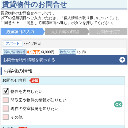
賃貸物件のお問合せ
賃貸物件のお問合せページです。
以下の必須項目へご入力いただき、「個人情報の取り扱いについて」に
ご同意の上、「同意して確認画面へ進む」ボタンを押してください。
必須項目の入力
入力内容の確認
お問合せ完了
アパート
ハイツ岡田
4.9万円
/
3,000円
1ヶ月/-
賃料/管理費等
敷金/礼金
/
-
-/-
1LDK/35.5㎡
保証金/敷引/償却金
間取り/専有面積
お問合せ物件情報を表示する
1986年9月
築年月
お客様の情報
守山市吉身
東海道・山陽本線 守山（滋賀）駅
徒歩13分
お問合せ内容
物件を内見したい
間取図や物件の情報が知りたい
現在の空室状況を知りたい
その他