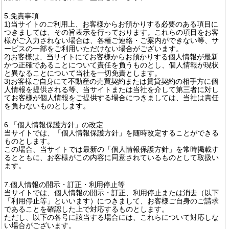
5.免責事項
1)当サイトのご利用上、お客様からお預かりする必要のある項目に
つきましては、その旨表示を行っております。これらの項目をお客
様がご入力されない場合は、各種ご連絡・ご案内ができない等、サ
ービスの一部をご利用いただけない場合がございます。
2)お客様は、当サイトにてお客様からお預かりする個人情報が最新
かつ正確であることについて責任を負うものとし、個人情報が現状
と異なることについて当社を一切免責とします。
3)お客様ご自身にて不動産の売買契約または賃貸契約の相手方に個
人情報を提供される等、当サイトまたは当社を介して第三者に対し
てお客様が個人情報をご提供する場合につきましては、当社は責任
を負わないものとします。
6.「個人情報保護方針」の改定
当サイトでは、「個人情報保護方針」を随時改定することができる
ものとします。
この場合、当サイトでは最新の「個人情報保護方針」を常時掲載す
るとともに、お客様がこの内容に同意されているものとして取扱い
ます。
7.個人情報の開示・訂正・利用停止等
当サイトでは、個人情報の開示・訂正、利用停止または消去（以下
「利用停止等」といいます）につきまして、お客様ご自身のご請求
であることを確認した上で対応するものとします。
ただし、以下の各号に該当する場合には、これらについて対応しな
い場合がございます。