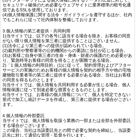
セキュリティ確保のため必要なウェブサイトに業界標準の暗号化通
信であるSSLを使用しております。
(4)個人情報保護に関する法令・ガイドラインを遵守するほか、社内
でもこれらに従って社内体制を整備しております。
3.個人情報の第三者提供・共同利用
1)当サイトでは、以下の各号に該当する場合を除き、お客様の同意
がない限り個人情報を第三者に提供することはございません。
(1)法令により第三者への提供が認められている場合。
(2)裁判所や警察署等の公的機関からの要請に当社が応じる場合。
(3)お客様ご自身や第三者の生命・身体・財産の保護のため必要があ
り、緊急時等お客様の同意を得ることが困難である場合。
2)「1.個人情報の利用目的」(1)に従って、契約管理およびアフター
サービスの実施のためお客様の個人情報を契約の相手方や他の宅地
建物取引業者等の第三者に提供する必要がある場合、当社はお客様
の同意を得るものとします。
3)当サイトでは、個人情報を共同利用する必要が生じる場合、個人
情報保護に従って別途必要な措置をとるものとします。
4)当サイトでは、お客様の個人情報について、個人を特定できない
形式で加工し統計データを作成し、第三者に提供する場合がござい
ます。
4.個人情報の外部委託
当サイトでは、個人情報を取扱う業務の一部または全部を外部委託
する場合がございます。
この場合、当社は当該委託先との間で必要な契約を締結し、当該委
託先に対して適切な管理・監督を行います。