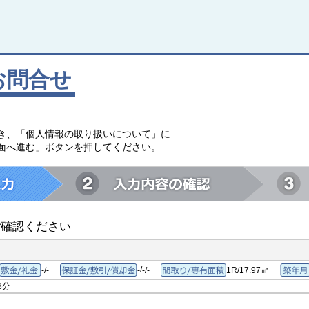
お問合せ
。
き、「個人情報の取り扱いについて」に
面へ進む」ボタンを押してください。
ご確認ください
/
-/-
-
-/-
1R/17.97㎡
敷金/礼金
保証金/敷引/償却金
間取り/専有面積
3分