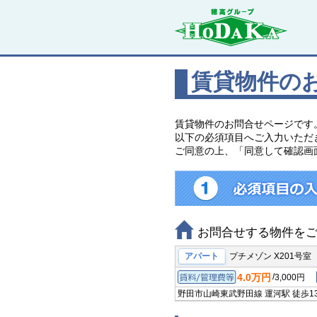
賃貸物件の
賃貸物件のお問合せページです
以下の必須項目へご入力いただ
ご同意の上、「同意して確認画
お問合せする物件を
アパート
プチメゾン X201号室
4.0万円
/
3,000円
賃料/管理費等
野田市山崎
東武野田線 運河駅
徒歩1