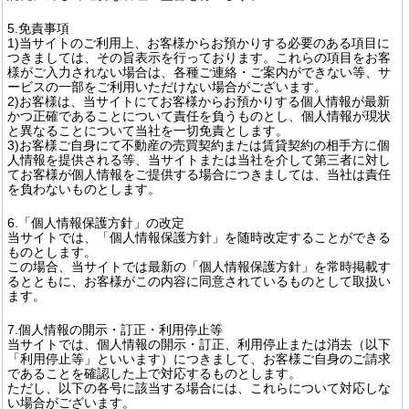
5.免責事項
1)当サイトのご利用上、お客様からお預かりする必要のある項目に
つきましては、その旨表示を行っております。これらの項目をお客
様がご入力されない場合は、各種ご連絡・ご案内ができない等、サ
ービスの一部をご利用いただけない場合がございます。
2)お客様は、当サイトにてお客様からお預かりする個人情報が最新
かつ正確であることについて責任を負うものとし、個人情報が現状
と異なることについて当社を一切免責とします。
3)お客様ご自身にて不動産の売買契約または賃貸契約の相手方に個
人情報を提供される等、当サイトまたは当社を介して第三者に対し
てお客様が個人情報をご提供する場合につきましては、当社は責任
を負わないものとします。
6.「個人情報保護方針」の改定
当サイトでは、「個人情報保護方針」を随時改定することができる
ものとします。
この場合、当サイトでは最新の「個人情報保護方針」を常時掲載す
るとともに、お客様がこの内容に同意されているものとして取扱い
ます。
7.個人情報の開示・訂正・利用停止等
当サイトでは、個人情報の開示・訂正、利用停止または消去（以下
「利用停止等」といいます）につきまして、お客様ご自身のご請求
であることを確認した上で対応するものとします。
ただし、以下の各号に該当する場合には、これらについて対応しな
い場合がございます。