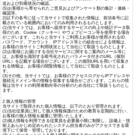
送および到着状況の確認。
(5)お客様から寄せられたご意見およびアンケート類の集計・連絡・
確認等。
2)以下の各号に従って当サイトで収集された情報は、前項各号に記
載されている範囲内においてのみ利用されるものとします。
(1)当サイトでは、お客様へ提供するサービスの向上や統計データ取
得のため、Cookie（クッキー）やウェブビーコン等を使用する場合
がございます。これらと当サイトご利用上お客様が使用されるID、
パスワード、アカウント、IPアドレス等との組合せによる情報は、
お客様の当サイトご利用状況として当社にて取扱うものとします。
(2)お客様にお届けする当社サービスに関するご案内のメール等に
は、お客様を識別する暗号化されたパラメータ付きのURL（個別
URL）を記載する場合がございます。この個別URLを用いて収集さ
れる情報は、お客様の閲覧情報として当社にて取扱うものとしま
す。
(3)その他、当サイトでは、お客様のアクセスログからIPアドレスや
接続元ドメイン等の情報を収集する場合がございます。これらの情
報は当サイトの利用者動向等の分析のため当社にて取扱うものとし
ます。
2.個人情報の管理
当サイトで取得された個人情報は、以下のとおり管理されます。
(1)当社従業員に対して個人情報保護のための教育を定期的に行い、
お客様の個人情報を厳重に管理いたします。
(2)個人情報を利用できる従業員を必要最小限に制限し、設備上・技
術上あらかじめ定められたシステム担当者のみがアクセスできる環
境下にて保管・管理しております。
(3)インターネットによる個人情報に関するデータの伝送に対して、