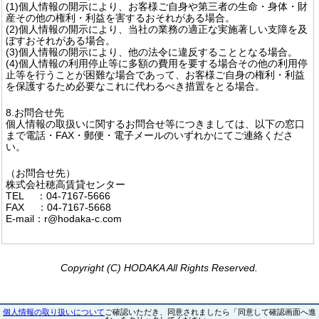
(1)個人情報の開示により、お客様ご自身や第三者の生命・身体・財
産その他の権利・利益を害するおそれがある場合。
(2)個人情報の開示により、当社の業務の適正な実施著しい支障を及
ぼすおそれがある場合。
(3)個人情報の開示により、他の法令に違反することとなる場合。
(4)個人情報の利用停止等に多額の費用を要する場合その他の利用停
止等を行うことが困難な場合であって、お客様ご自身の権利・利益
を保護するため必要なこれに代わるべき措置をとる場合。
8.お問合せ先
個人情報の取扱いに関するお問合せ等につきましては、以下の窓口
まで電話・FAX・郵便・電子メールのいずれかにてご連絡くださ
い。
（お問合せ先）
株式会社穂高賃貸センター
TEL ：04-7167-5666
FAX ：04-7167-5668
E-mail：r@hodaka-c.com
Copyright (C) HODAKA All Rights Reserved.
個人情報の取り扱いについて
ご確認いただき、同意されましたら「同意して確認画面へ進