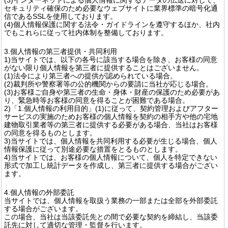
セキュリティ確保のため必要なウェブサイトに業界標準の暗号化通
信であるSSLを使用しております。
(4)個人情報保護に関する法令・ガイドラインを遵守するほか、社内
でもこれらに従って社内体制を整備しております。
3.個人情報の第三者提供・共同利用
1)当サイトでは、以下の各号に該当する場合を除き、お客様の同意
がない限り個人情報を第三者に提供することはございません。
(1)法令により第三者への提供が認められている場合。
(2)裁判所や警察署等の公的機関からの要請に当社が応じる場合。
(3)お客様ご自身や第三者の生命・身体・財産の保護のため必要があ
り、緊急時等お客様の同意を得ることが困難である場合。
2)「1.個人情報の利用目的」(1)に従って、契約管理およびアフター
サービスの実施のためお客様の個人情報を契約の相手方や他の宅地
建物取引業者等の第三者に提供する必要がある場合、当社はお客様
の同意を得るものとします。
3)当サイトでは、個人情報を共同利用する必要が生じる場合、個人
情報保護に従って別途必要な措置をとるものとします。
4)当サイトでは、お客様の個人情報について、個人を特定できない
形式で加工し統計データを作成し、第三者に提供する場合がござい
ます。
4.個人情報の外部委託
当サイトでは、個人情報を取扱う業務の一部または全部を外部委託
する場合がございます。
この場合、当社は当該委託先との間で必要な契約を締結し、当該委
託先に対して適切な管理・監督を行います。