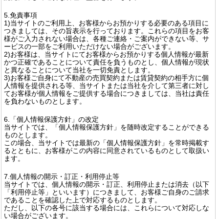
5.免責事項
1)当サイトのご利用上、お客様からお預かりする必要のある項目に
つきましては、その旨表示を行っております。これらの項目をお客
様がご入力されない場合は、各種ご連絡・ご案内ができない等、サ
ービスの一部をご利用いただけない場合がございます。
2)お客様は、当サイトにてお客様からお預かりする個人情報が最新
かつ正確であることについて責任を負うものとし、個人情報が現状
と異なることについて当社を一切免責とします。
3)お客様ご自身にて不動産の売買契約または賃貸契約の相手方に個
人情報を提供される等、当サイトまたは当社を介して第三者に対し
てお客様が個人情報をご提供する場合につきましては、当社は責任
を負わないものとします。
6.「個人情報保護方針」の改定
当サイトでは、「個人情報保護方針」を随時改定することができる
ものとします。
この場合、当サイトでは最新の「個人情報保護方針」を常時掲載す
るとともに、お客様がこの内容に同意されているものとして取扱い
ます。
7.個人情報の開示・訂正・利用停止等
当サイトでは、個人情報の開示・訂正、利用停止または消去（以下
「利用停止等」といいます）につきまして、お客様ご自身のご請求
であることを確認した上で対応するものとします。
ただし、以下の各号に該当する場合には、これらについて対応しな
い場合がございます。