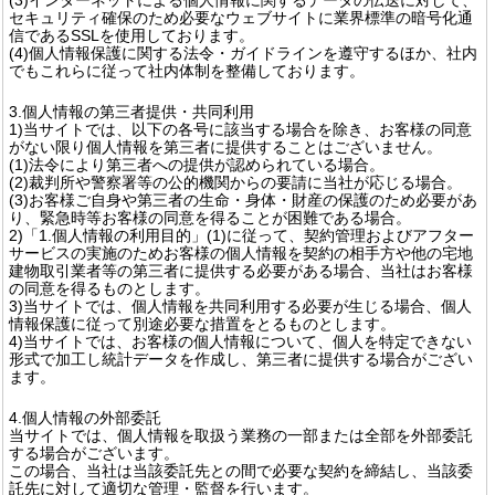
セキュリティ確保のため必要なウェブサイトに業界標準の暗号化通
信であるSSLを使用しております。
(4)個人情報保護に関する法令・ガイドラインを遵守するほか、社内
でもこれらに従って社内体制を整備しております。
3.個人情報の第三者提供・共同利用
1)当サイトでは、以下の各号に該当する場合を除き、お客様の同意
がない限り個人情報を第三者に提供することはございません。
(1)法令により第三者への提供が認められている場合。
(2)裁判所や警察署等の公的機関からの要請に当社が応じる場合。
(3)お客様ご自身や第三者の生命・身体・財産の保護のため必要があ
り、緊急時等お客様の同意を得ることが困難である場合。
2)「1.個人情報の利用目的」(1)に従って、契約管理およびアフター
サービスの実施のためお客様の個人情報を契約の相手方や他の宅地
建物取引業者等の第三者に提供する必要がある場合、当社はお客様
の同意を得るものとします。
3)当サイトでは、個人情報を共同利用する必要が生じる場合、個人
情報保護に従って別途必要な措置をとるものとします。
4)当サイトでは、お客様の個人情報について、個人を特定できない
形式で加工し統計データを作成し、第三者に提供する場合がござい
ます。
4.個人情報の外部委託
当サイトでは、個人情報を取扱う業務の一部または全部を外部委託
する場合がございます。
この場合、当社は当該委託先との間で必要な契約を締結し、当該委
託先に対して適切な管理・監督を行います。