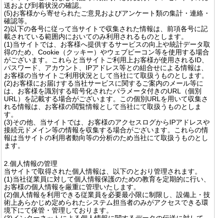
送および到着状況の確認。
(5)お客様から寄せられたご意見およびアンケート類の集計・連絡・
確認等。
2)以下の各号に従って当サイトで収集された情報は、前項各号に記
載されている範囲内においてのみ利用されるものとします。
(1)当サイトでは、お客様へ提供するサービスの向上や統計データ取
得のため、Cookie（クッキー）やウェブビーコン等を使用する場合
がございます。これらと当サイトご利用上お客様が使用されるID、
パスワード、アカウント、IPアドレス等との組合せによる情報は、
お客様の当サイトご利用状況として当社にて取扱うものとします。
(2)お客様にお届けする当社サービスに関するご案内のメール等に
は、お客様を識別する暗号化されたパラメータ付きのURL（個別
URL）を記載する場合がございます。この個別URLを用いて収集さ
れる情報は、お客様の閲覧情報として当社にて取扱うものとしま
す。
(3)その他、当サイトでは、お客様のアクセスログからIPアドレスや
接続元ドメイン等の情報を収集する場合がございます。これらの情
報は当サイトの利用者動向等の分析のため当社にて取扱うものとし
ます。
2.個人情報の管理
当サイトで取得された個人情報は、以下のとおり管理されます。
(1)当社従業員に対して個人情報保護のための教育を定期的に行い、
お客様の個人情報を厳重に管理いたします。
(2)個人情報を利用できる従業員を必要最小限に制限し、設備上・技
術上あらかじめ定められたシステム担当者のみがアクセスできる環
境下にて保管・管理しております。
(3)インターネットによる個人情報に関するデータの伝送に対して、