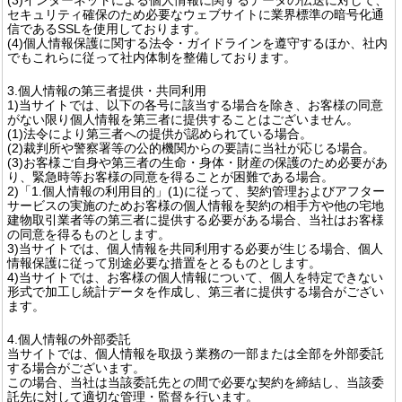
セキュリティ確保のため必要なウェブサイトに業界標準の暗号化通
信であるSSLを使用しております。
(4)個人情報保護に関する法令・ガイドラインを遵守するほか、社内
でもこれらに従って社内体制を整備しております。
3.個人情報の第三者提供・共同利用
1)当サイトでは、以下の各号に該当する場合を除き、お客様の同意
がない限り個人情報を第三者に提供することはございません。
(1)法令により第三者への提供が認められている場合。
(2)裁判所や警察署等の公的機関からの要請に当社が応じる場合。
(3)お客様ご自身や第三者の生命・身体・財産の保護のため必要があ
り、緊急時等お客様の同意を得ることが困難である場合。
2)「1.個人情報の利用目的」(1)に従って、契約管理およびアフター
サービスの実施のためお客様の個人情報を契約の相手方や他の宅地
建物取引業者等の第三者に提供する必要がある場合、当社はお客様
の同意を得るものとします。
3)当サイトでは、個人情報を共同利用する必要が生じる場合、個人
情報保護に従って別途必要な措置をとるものとします。
4)当サイトでは、お客様の個人情報について、個人を特定できない
形式で加工し統計データを作成し、第三者に提供する場合がござい
ます。
4.個人情報の外部委託
当サイトでは、個人情報を取扱う業務の一部または全部を外部委託
する場合がございます。
この場合、当社は当該委託先との間で必要な契約を締結し、当該委
託先に対して適切な管理・監督を行います。