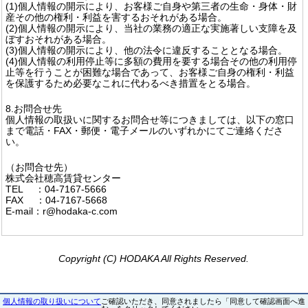
(1)個人情報の開示により、お客様ご自身や第三者の生命・身体・財
産その他の権利・利益を害するおそれがある場合。
(2)個人情報の開示により、当社の業務の適正な実施著しい支障を及
ぼすおそれがある場合。
(3)個人情報の開示により、他の法令に違反することとなる場合。
(4)個人情報の利用停止等に多額の費用を要する場合その他の利用停
止等を行うことが困難な場合であって、お客様ご自身の権利・利益
を保護するため必要なこれに代わるべき措置をとる場合。
8.お問合せ先
個人情報の取扱いに関するお問合せ等につきましては、以下の窓口
まで電話・FAX・郵便・電子メールのいずれかにてご連絡くださ
い。
（お問合せ先）
株式会社穂高賃貸センター
TEL ：04-7167-5666
FAX ：04-7167-5668
E-mail：r@hodaka-c.com
Copyright (C) HODAKA All Rights Reserved.
個人情報の取り扱いについて
ご確認いただき、同意されましたら「同意して確認画面へ進