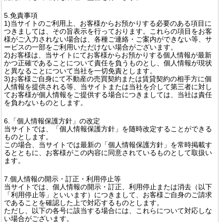
5.免責事項
1)当サイトのご利用上、お客様からお預かりする必要のある項目に
つきましては、その旨表示を行っております。これらの項目をお客
様がご入力されない場合は、各種ご連絡・ご案内ができない等、サ
ービスの一部をご利用いただけない場合がございます。
2)お客様は、当サイトにてお客様からお預かりする個人情報が最新
かつ正確であることについて責任を負うものとし、個人情報が現状
と異なることについて当社を一切免責とします。
3)お客様ご自身にて不動産の売買契約または賃貸契約の相手方に個
人情報を提供される等、当サイトまたは当社を介して第三者に対し
てお客様が個人情報をご提供する場合につきましては、当社は責任
を負わないものとします。
6.「個人情報保護方針」の改定
当サイトでは、「個人情報保護方針」を随時改定することができる
ものとします。
この場合、当サイトでは最新の「個人情報保護方針」を常時掲載す
るとともに、お客様がこの内容に同意されているものとして取扱い
ます。
7.個人情報の開示・訂正・利用停止等
当サイトでは、個人情報の開示・訂正、利用停止または消去（以下
「利用停止等」といいます）につきまして、お客様ご自身のご請求
であることを確認した上で対応するものとします。
ただし、以下の各号に該当する場合には、これらについて対応しな
い場合がございます。