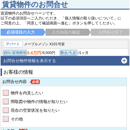
賃貸物件のお問合せ
賃貸物件のお問合せページです。
以下の必須項目へご入力いただき、「個人情報の取り扱いについて」に
ご同意の上、「同意して確認画面へ進む」ボタンを押してください。
必須項目の入力
入力内容の確認
お問合せ完了
アパート
メープルメゾン X101号室
6.6万円
/
4,000円
-/1ヶ月
賃料/管理費等
敷金/礼金
/
-
-/-
1LDK/48.09㎡
保証金/敷引/償却金
間取り/専有面積
お問合せ物件情報を表示する
2011年4月
築年月
お客様の情報
流山市東深井
東武野田線 運河駅
徒歩8分
お問合せ内容
物件を内見したい
間取図や物件の情報が知りたい
現在の空室状況を知りたい
その他