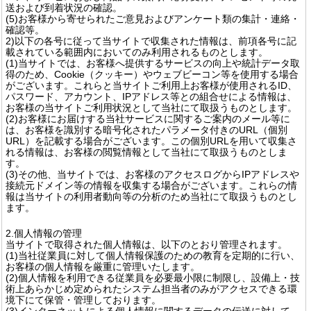
送および到着状況の確認。
(5)お客様から寄せられたご意見およびアンケート類の集計・連絡・
確認等。
2)以下の各号に従って当サイトで収集された情報は、前項各号に記
載されている範囲内においてのみ利用されるものとします。
(1)当サイトでは、お客様へ提供するサービスの向上や統計データ取
得のため、Cookie（クッキー）やウェブビーコン等を使用する場合
がございます。これらと当サイトご利用上お客様が使用されるID、
パスワード、アカウント、IPアドレス等との組合せによる情報は、
お客様の当サイトご利用状況として当社にて取扱うものとします。
(2)お客様にお届けする当社サービスに関するご案内のメール等に
は、お客様を識別する暗号化されたパラメータ付きのURL（個別
URL）を記載する場合がございます。この個別URLを用いて収集さ
れる情報は、お客様の閲覧情報として当社にて取扱うものとしま
す。
(3)その他、当サイトでは、お客様のアクセスログからIPアドレスや
接続元ドメイン等の情報を収集する場合がございます。これらの情
報は当サイトの利用者動向等の分析のため当社にて取扱うものとし
ます。
2.個人情報の管理
当サイトで取得された個人情報は、以下のとおり管理されます。
(1)当社従業員に対して個人情報保護のための教育を定期的に行い、
お客様の個人情報を厳重に管理いたします。
(2)個人情報を利用できる従業員を必要最小限に制限し、設備上・技
術上あらかじめ定められたシステム担当者のみがアクセスできる環
境下にて保管・管理しております。
(3)インターネットによる個人情報に関するデータの伝送に対して、