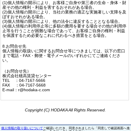
(1)個人情報の開示により、お客様ご自身や第三者の生命・身体・財
産その他の権利・利益を害するおそれがある場合。
(2)個人情報の開示により、当社の業務の適正な実施著しい支障を及
ぼすおそれがある場合。
(3)個人情報の開示により、他の法令に違反することとなる場合。
(4)個人情報の利用停止等に多額の費用を要する場合その他の利用停
止等を行うことが困難な場合であって、お客様ご自身の権利・利益
を保護するため必要なこれに代わるべき措置をとる場合。
8.お問合せ先
個人情報の取扱いに関するお問合せ等につきましては、以下の窓口
まで電話・FAX・郵便・電子メールのいずれかにてご連絡くださ
い。
（お問合せ先）
株式会社穂高賃貸センター
TEL ：04-7167-5666
FAX ：04-7167-5668
E-mail：r@hodaka-c.com
Copyright (C) HODAKA All Rights Reserved.
個人情報の取り扱いについて
ご確認いただき、同意されましたら「同意して確認画面へ進