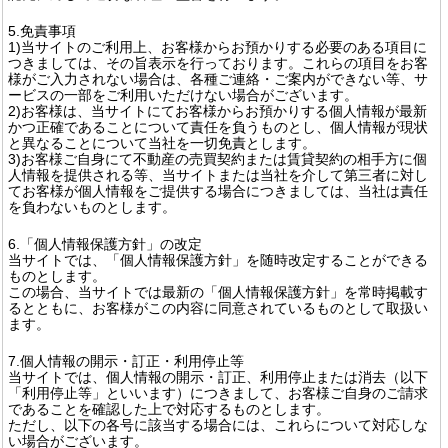
5.免責事項
1)当サイトのご利用上、お客様からお預かりする必要のある項目に
つきましては、その旨表示を行っております。これらの項目をお客
様がご入力されない場合は、各種ご連絡・ご案内ができない等、サ
ービスの一部をご利用いただけない場合がございます。
2)お客様は、当サイトにてお客様からお預かりする個人情報が最新
かつ正確であることについて責任を負うものとし、個人情報が現状
と異なることについて当社を一切免責とします。
3)お客様ご自身にて不動産の売買契約または賃貸契約の相手方に個
人情報を提供される等、当サイトまたは当社を介して第三者に対し
てお客様が個人情報をご提供する場合につきましては、当社は責任
を負わないものとします。
6.「個人情報保護方針」の改定
当サイトでは、「個人情報保護方針」を随時改定することができる
ものとします。
この場合、当サイトでは最新の「個人情報保護方針」を常時掲載す
るとともに、お客様がこの内容に同意されているものとして取扱い
ます。
7.個人情報の開示・訂正・利用停止等
当サイトでは、個人情報の開示・訂正、利用停止または消去（以下
「利用停止等」といいます）につきまして、お客様ご自身のご請求
であることを確認した上で対応するものとします。
ただし、以下の各号に該当する場合には、これらについて対応しな
い場合がございます。