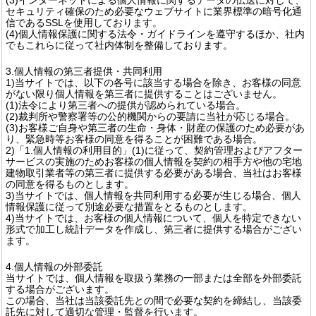
セキュリティ確保のため必要なウェブサイトに業界標準の暗号化通
信であるSSLを使用しております。
(4)個人情報保護に関する法令・ガイドラインを遵守するほか、社内
でもこれらに従って社内体制を整備しております。
3.個人情報の第三者提供・共同利用
1)当サイトでは、以下の各号に該当する場合を除き、お客様の同意
がない限り個人情報を第三者に提供することはございません。
(1)法令により第三者への提供が認められている場合。
(2)裁判所や警察署等の公的機関からの要請に当社が応じる場合。
(3)お客様ご自身や第三者の生命・身体・財産の保護のため必要があ
り、緊急時等お客様の同意を得ることが困難である場合。
2)「1.個人情報の利用目的」(1)に従って、契約管理およびアフター
サービスの実施のためお客様の個人情報を契約の相手方や他の宅地
建物取引業者等の第三者に提供する必要がある場合、当社はお客様
の同意を得るものとします。
3)当サイトでは、個人情報を共同利用する必要が生じる場合、個人
情報保護に従って別途必要な措置をとるものとします。
4)当サイトでは、お客様の個人情報について、個人を特定できない
形式で加工し統計データを作成し、第三者に提供する場合がござい
ます。
4.個人情報の外部委託
当サイトでは、個人情報を取扱う業務の一部または全部を外部委託
する場合がございます。
この場合、当社は当該委託先との間で必要な契約を締結し、当該委
託先に対して適切な管理・監督を行います。