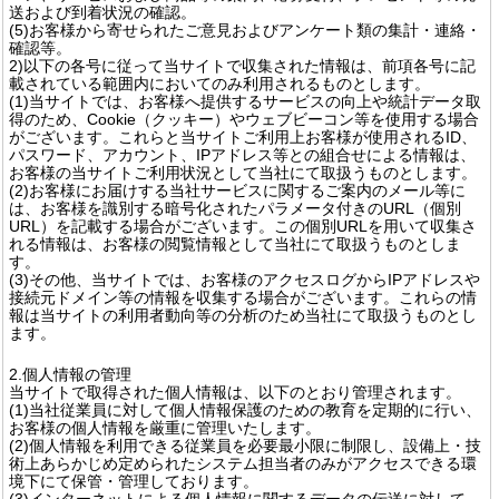
送および到着状況の確認。
(5)お客様から寄せられたご意見およびアンケート類の集計・連絡・
確認等。
2)以下の各号に従って当サイトで収集された情報は、前項各号に記
載されている範囲内においてのみ利用されるものとします。
(1)当サイトでは、お客様へ提供するサービスの向上や統計データ取
得のため、Cookie（クッキー）やウェブビーコン等を使用する場合
がございます。これらと当サイトご利用上お客様が使用されるID、
パスワード、アカウント、IPアドレス等との組合せによる情報は、
お客様の当サイトご利用状況として当社にて取扱うものとします。
(2)お客様にお届けする当社サービスに関するご案内のメール等に
は、お客様を識別する暗号化されたパラメータ付きのURL（個別
URL）を記載する場合がございます。この個別URLを用いて収集さ
れる情報は、お客様の閲覧情報として当社にて取扱うものとしま
す。
(3)その他、当サイトでは、お客様のアクセスログからIPアドレスや
接続元ドメイン等の情報を収集する場合がございます。これらの情
報は当サイトの利用者動向等の分析のため当社にて取扱うものとし
ます。
2.個人情報の管理
当サイトで取得された個人情報は、以下のとおり管理されます。
(1)当社従業員に対して個人情報保護のための教育を定期的に行い、
お客様の個人情報を厳重に管理いたします。
(2)個人情報を利用できる従業員を必要最小限に制限し、設備上・技
術上あらかじめ定められたシステム担当者のみがアクセスできる環
境下にて保管・管理しております。
(3)インターネットによる個人情報に関するデータの伝送に対して、