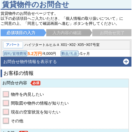
賃貸物件のお問合せ
賃貸物件のお問合せページです。
以下の必須項目へご入力いただき、「個人情報の取り扱いについて」に
ご同意の上、「同意して確認画面へ進む」ボタンを押してください。
必須項目の入力
入力内容の確認
お問合せ完了
アパート
ハイツタートルヒルＡ X01~X02･X05~X07号室
5.2万円
/
4,000円
-/1ヶ月
賃料/管理費等
敷金/礼金
/
-
-/-
1K/27.18㎡
保証金/敷引/償却金
間取り/専有面積
お問合せ物件情報を表示する
2007年2月
築年月
お客様の情報
野田市山崎
東武野田線 運河駅
徒歩10分
お問合せ内容
物件を内見したい
間取図や物件の情報が知りたい
現在の空室状況を知りたい
その他