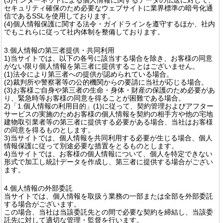
セキュリティ確保のため必要なウェブサイトに業界標準の暗号化通
信であるSSLを使用しております。
(4)個人情報保護に関する法令・ガイドラインを遵守するほか、社内
でもこれらに従って社内体制を整備しております。
3.個人情報の第三者提供・共同利用
1)当サイトでは、以下の各号に該当する場合を除き、お客様の同意
がない限り個人情報を第三者に提供することはございません。
(1)法令により第三者への提供が認められている場合。
(2)裁判所や警察署等の公的機関からの要請に当社が応じる場合。
(3)お客様ご自身や第三者の生命・身体・財産の保護のため必要があ
り、緊急時等お客様の同意を得ることが困難である場合。
2)「1.個人情報の利用目的」(1)に従って、契約管理およびアフター
サービスの実施のためお客様の個人情報を契約の相手方や他の宅地
建物取引業者等の第三者に提供する必要がある場合、当社はお客様
の同意を得るものとします。
3)当サイトでは、個人情報を共同利用する必要が生じる場合、個人
情報保護に従って別途必要な措置をとるものとします。
4)当サイトでは、お客様の個人情報について、個人を特定できない
形式で加工し統計データを作成し、第三者に提供する場合がござい
ます。
4.個人情報の外部委託
当サイトでは、個人情報を取扱う業務の一部または全部を外部委託
する場合がございます。
この場合、当社は当該委託先との間で必要な契約を締結し、当該委
託先に対して適切な管理・監督を行います。