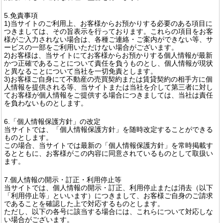
5.免責事項
1)当サイトのご利用上、お客様からお預かりする必要のある項目に
つきましては、その旨表示を行っております。これらの項目をお客
様がご入力されない場合は、各種ご連絡・ご案内ができない等、サ
ービスの一部をご利用いただけない場合がございます。
2)お客様は、当サイトにてお客様からお預かりする個人情報が最新
かつ正確であることについて責任を負うものとし、個人情報が現状
と異なることについて当社を一切免責とします。
3)お客様ご自身にて不動産の売買契約または賃貸契約の相手方に個
人情報を提供される等、当サイトまたは当社を介して第三者に対し
てお客様が個人情報をご提供する場合につきましては、当社は責任
を負わないものとします。
6.「個人情報保護方針」の改定
当サイトでは、「個人情報保護方針」を随時改定することができる
ものとします。
この場合、当サイトでは最新の「個人情報保護方針」を常時掲載す
るとともに、お客様がこの内容に同意されているものとして取扱い
ます。
7.個人情報の開示・訂正・利用停止等
当サイトでは、個人情報の開示・訂正、利用停止または消去（以下
「利用停止等」といいます）につきまして、お客様ご自身のご請求
であることを確認した上で対応するものとします。
ただし、以下の各号に該当する場合には、これらについて対応しな
い場合がございます。