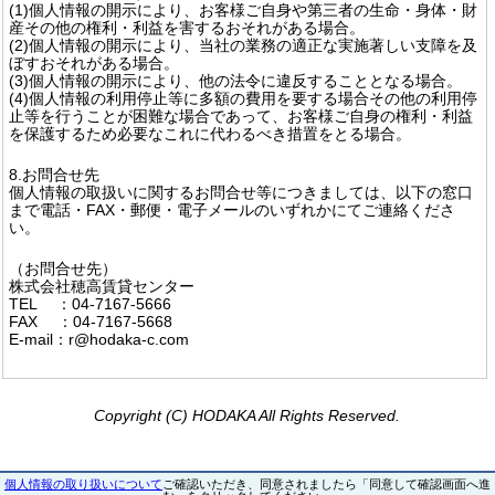
(1)個人情報の開示により、お客様ご自身や第三者の生命・身体・財
産その他の権利・利益を害するおそれがある場合。
(2)個人情報の開示により、当社の業務の適正な実施著しい支障を及
ぼすおそれがある場合。
(3)個人情報の開示により、他の法令に違反することとなる場合。
(4)個人情報の利用停止等に多額の費用を要する場合その他の利用停
止等を行うことが困難な場合であって、お客様ご自身の権利・利益
を保護するため必要なこれに代わるべき措置をとる場合。
8.お問合せ先
個人情報の取扱いに関するお問合せ等につきましては、以下の窓口
まで電話・FAX・郵便・電子メールのいずれかにてご連絡くださ
い。
（お問合せ先）
株式会社穂高賃貸センター
TEL ：04-7167-5666
FAX ：04-7167-5668
E-mail：r@hodaka-c.com
Copyright (C) HODAKA All Rights Reserved.
個人情報の取り扱いについて
ご確認いただき、同意されましたら「同意して確認画面へ進