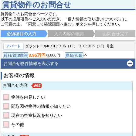
賃貸物件のお問合せ
賃貸物件のお問合せページです。
以下の必須項目へご入力いただき、「個人情報の取り扱いについて」に
ご同意の上、「同意して確認画面へ進む」ボタンを押してください。
必須項目の入力
入力内容の確認
お問合せ完了
アパート
グランドールK X01~X06（1F）･X01~X05（2F）号室
3.95万円
/
3,000円
-/-
賃料/管理費等
敷金/礼金
/
-
-/-
1K/21㎡
1998年3月
保証金/敷引/償却金
間取り/専有面積
築年月
お問合せ物件情報を表示する
流山市美原
東武野田線 江戸川台駅
徒歩8分
お客様の情報
お問合せ内容
物件を内見したい
間取図や物件の情報が知りたい
現在の空室状況を知りたい
その他