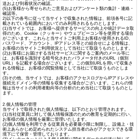
送および到着状況の確認。
(5)お客様から寄せられたご意見およびアンケート類の集計・連絡・
確認等。
2)以下の各号に従って当サイトで収集された情報は、前項各号に記
載されている範囲内においてのみ利用されるものとします。
(1)当サイトでは、お客様へ提供するサービスの向上や統計データ取
得のため、Cookie（クッキー）やウェブビーコン等を使用する場合
がございます。これらと当サイトご利用上お客様が使用されるID、
パスワード、アカウント、IPアドレス等との組合せによる情報は、
お客様の当サイトご利用状況として当社にて取扱うものとします。
(2)お客様にお届けする当社サービスに関するご案内のメール等に
は、お客様を識別する暗号化されたパラメータ付きのURL（個別
URL）を記載する場合がございます。この個別URLを用いて収集さ
れる情報は、お客様の閲覧情報として当社にて取扱うものとしま
す。
(3)その他、当サイトでは、お客様のアクセスログからIPアドレスや
接続元ドメイン等の情報を収集する場合がございます。これらの情
報は当サイトの利用者動向等の分析のため当社にて取扱うものとし
ます。
2.個人情報の管理
当サイトで取得された個人情報は、以下のとおり管理されます。
(1)当社従業員に対して個人情報保護のための教育を定期的に行い、
お客様の個人情報を厳重に管理いたします。
(2)個人情報を利用できる従業員を必要最小限に制限し、設備上・技
術上あらかじめ定められたシステム担当者のみがアクセスできる環
境下にて保管・管理しております。
(3)インターネットによる個人情報に関するデータの伝送に対して、