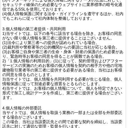
セキュリティ確保のため必要なウェブサイトに業界標準の暗号化通
信であるSSLを使用しております。
(4)個人情報保護に関する法令・ガイドラインを遵守するほか、社内
でもこれらに従って社内体制を整備しております。
3.個人情報の第三者提供・共同利用
1)当サイトでは、以下の各号に該当する場合を除き、お客様の同意
がない限り個人情報を第三者に提供することはございません。
(1)法令により第三者への提供が認められている場合。
(2)裁判所や警察署等の公的機関からの要請に当社が応じる場合。
(3)お客様ご自身や第三者の生命・身体・財産の保護のため必要があ
り、緊急時等お客様の同意を得ることが困難である場合。
2)「1.個人情報の利用目的」(1)に従って、契約管理およびアフター
サービスの実施のためお客様の個人情報を契約の相手方や他の宅地
建物取引業者等の第三者に提供する必要がある場合、当社はお客様
の同意を得るものとします。
3)当サイトでは、個人情報を共同利用する必要が生じる場合、個人
情報保護に従って別途必要な措置をとるものとします。
4)当サイトでは、お客様の個人情報について、個人を特定できない
形式で加工し統計データを作成し、第三者に提供する場合がござい
ます。
4.個人情報の外部委託
当サイトでは、個人情報を取扱う業務の一部または全部を外部委託
する場合がございます。
この場合、当社は当該委託先との間で必要な契約を締結し、当該委
託先に対して適切な管理・監督を行います。