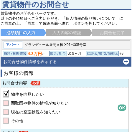
賃貸物件のお問合せ
賃貸物件のお問合せページです。
以下の必須項目へご入力いただき、「個人情報の取り扱いについて」に
ご同意の上、「同意して確認画面へ進む」ボタンを押してください。
必須項目の入力
入力内容の確認
お問合せ完了
アパート
グランデュール昼間Ａ棟 X01~X05号室
4.3万円
/
/
-
-/0.5ヶ月
-
-/-
賃料/管理費等
敷金/礼金
保証
1K/23.66㎡
1995年3月
間取り/専有面積
築年月
お問合せ物件情報を表示する
流山市西深井
東武野田線 運河駅
徒歩7分
お客様の情報
お問合せ内容
物件を内見したい
間取図や物件の情報が知りたい
現在の空室状況を知りたい
その他