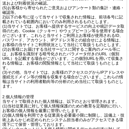
送および到着状況の確認。
(5)お客様から寄せられたご意見およびアンケート類の集計・連絡・
確認等。
2)以下の各号に従って当サイトで収集された情報は、前項各号に記
載されている範囲内においてのみ利用されるものとします。
(1)当サイトでは、お客様へ提供するサービスの向上や統計データ取
得のため、Cookie（クッキー）やウェブビーコン等を使用する場合
がございます。これらと当サイトご利用上お客様が使用されるID、
パスワード、アカウント、IPアドレス等との組合せによる情報は、
お客様の当サイトご利用状況として当社にて取扱うものとします。
(2)お客様にお届けする当社サービスに関するご案内のメール等に
は、お客様を識別する暗号化されたパラメータ付きのURL（個別
URL）を記載する場合がございます。この個別URLを用いて収集さ
れる情報は、お客様の閲覧情報として当社にて取扱うものとしま
す。
(3)その他、当サイトでは、お客様のアクセスログからIPアドレスや
接続元ドメイン等の情報を収集する場合がございます。これらの情
報は当サイトの利用者動向等の分析のため当社にて取扱うものとし
ます。
2.個人情報の管理
当サイトで取得された個人情報は、以下のとおり管理されます。
(1)当社従業員に対して個人情報保護のための教育を定期的に行い、
お客様の個人情報を厳重に管理いたします。
(2)個人情報を利用できる従業員を必要最小限に制限し、設備上・技
術上あらかじめ定められたシステム担当者のみがアクセスできる環
境下にて保管・管理しております。
(3)インターネットによる個人情報に関するデータの伝送に対して、