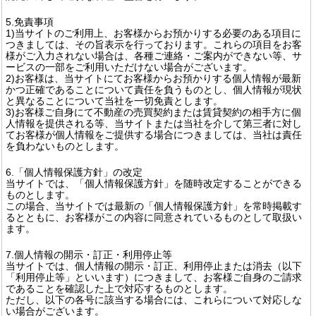
5.免責事項
1)当サイトのご利用上、お客様からお預かりする必要のある項目に
つきましては、その旨表示を行っております。これらの項目をお客
様がご入力されない場合は、各種ご連絡・ご案内ができない等、サ
ービスの一部をご利用いただけない場合がございます。
2)お客様は、当サイトにてお客様からお預かりする個人情報が最新
かつ正確であることについて責任を負うものとし、個人情報が現状
と異なることについて当社を一切免責とします。
3)お客様ご自身にて不動産の売買契約または賃貸契約の相手方に個
人情報を提供される等、当サイトまたは当社を介して第三者に対し
てお客様が個人情報をご提供する場合につきましては、当社は責任
を負わないものとします。
6.「個人情報保護方針」の改定
当サイトでは、「個人情報保護方針」を随時改定することができる
ものとします。
この場合、当サイトでは最新の「個人情報保護方針」を常時掲載す
るとともに、お客様がこの内容に同意されているものとして取扱い
ます。
7.個人情報の開示・訂正・利用停止等
当サイトでは、個人情報の開示・訂正、利用停止または消去（以下
「利用停止等」といいます）につきまして、お客様ご自身のご請求
であることを確認した上で対応するものとします。
ただし、以下の各号に該当する場合には、これらについて対応しな
い場合がございます。