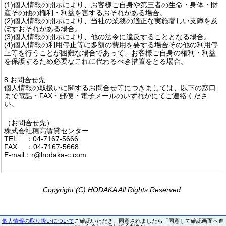
(1)個人情報の開示により、お客様ご自身や第三者の生命・身体・財
産その他の権利・利益を害するおそれがある場合。
(2)個人情報の開示により、当社の業務の適正な実施著しい支障を及
ぼすおそれがある場合。
(3)個人情報の開示により、他の法令に違反することとなる場合。
(4)個人情報の利用停止等に多額の費用を要する場合その他の利用停
止等を行うことが困難な場合であって、お客様ご自身の権利・利益
を保護するため必要なこれに代わるべき措置をとる場合。
8.お問合せ先
個人情報の取扱いに関するお問合せ等につきましては、以下の窓口
まで電話・FAX・郵便・電子メールのいずれかにてご連絡くださ
い。
（お問合せ先）
株式会社穂高賃貸センター
TEL ：04-7167-5666
FAX ：04-7167-5668
E-mail：r@hodaka-c.com
Copyright (C) HODAKA All Rights Reserved.
個人情報の取り扱いについて
ご確認いただき、同意されましたら「同意して確認画面へ進