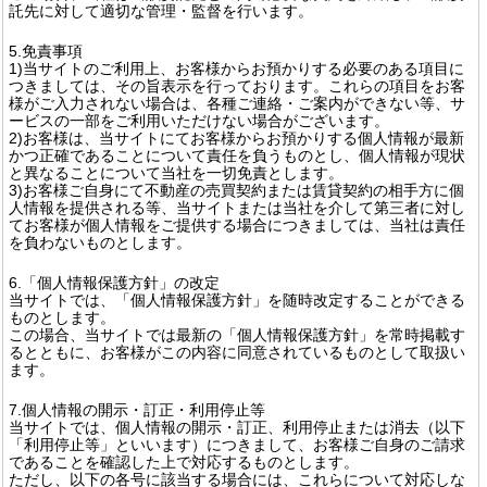
託先に対して適切な管理・監督を行います。
5.免責事項
1)当サイトのご利用上、お客様からお預かりする必要のある項目に
つきましては、その旨表示を行っております。これらの項目をお客
様がご入力されない場合は、各種ご連絡・ご案内ができない等、サ
ービスの一部をご利用いただけない場合がございます。
2)お客様は、当サイトにてお客様からお預かりする個人情報が最新
かつ正確であることについて責任を負うものとし、個人情報が現状
と異なることについて当社を一切免責とします。
3)お客様ご自身にて不動産の売買契約または賃貸契約の相手方に個
人情報を提供される等、当サイトまたは当社を介して第三者に対し
てお客様が個人情報をご提供する場合につきましては、当社は責任
を負わないものとします。
6.「個人情報保護方針」の改定
当サイトでは、「個人情報保護方針」を随時改定することができる
ものとします。
この場合、当サイトでは最新の「個人情報保護方針」を常時掲載す
るとともに、お客様がこの内容に同意されているものとして取扱い
ます。
7.個人情報の開示・訂正・利用停止等
当サイトでは、個人情報の開示・訂正、利用停止または消去（以下
「利用停止等」といいます）につきまして、お客様ご自身のご請求
であることを確認した上で対応するものとします。
ただし、以下の各号に該当する場合には、これらについて対応しな