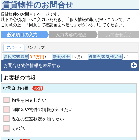
賃貸物件のお問合せ
賃貸物件のお問合せページです。
以下の必須項目へご入力いただき、「個人情報の取り扱いについて」に
ご同意の上、「同意して確認画面へ進む」ボタンを押してください。
必須項目の入力
入力内容の確認
お問合せ完了
アパート
サンナップ
3.3万円
/
/
-
1ヶ月/-
-
-/-
賃料/管理費等
敷金/礼金
保証金
1K/15.12㎡
1966年3月
間取り/専有面積
築年月
お問合せ物件情報を表示する
足立区島根
東武伊勢崎線 西新井駅
徒歩12分
お客様の情報
お問合せ内容
物件を内見したい
間取図や物件の情報が知りたい
現在の空室状況を知りたい
その他