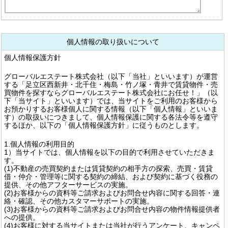
個人情報の取り扱いについて
個人情報保護方針
グローバルエステート株式会社（以下「当社」といいます）が運営
する「足立区西新井・北千住・梅島・竹ノ塚・青井で賃貸物件・売
買物件を探すならグローバルエステート株式会社にお任せ！」（以
下「当サイト」といいます）では、当サイトをご利用のお客様から
お預かりするお客様個人に関する情報（以下「個人情報」といいま
す）の取扱いにつきまして、個人情報保護に関する各法令等を遵守
するほか、以下の「個人情報保護方針」に従うものとします。
1.個人情報の利用目的
1）当サイトでは、個人情報を以下の目的で利用させていただきま
す。
(1)不動産の売買契約または賃貸契約の相手方の探索、売買・賃貸
借・仲介・管理等に関する契約の締結、および契約に基づく役務の
提供、その他アフターサービスの実施。
(2)お客様からの資料等ご請求およびお問合せ内容に関する回答・連
絡・確認、その他カスタマーサポートの実施。
(3)お客様からの資料等ご請求およびお問合せ内容の物件情報提供者
への提供。
(4)お客様に対する当サイトまたは当社が行うアンケート、キャンペ