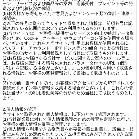
ーン、サービスおよび商品等の案内、応募受付、プレゼント等の発
送および到着状況の確認。
(5)お客様から寄せられたご意見およびアンケート類の集計・連絡・
確認等。
2)以下の各号に従って当サイトで収集された情報は、前項各号に記
載されている範囲内においてのみ利用されるものとします。
(1)当サイトでは、お客様へ提供するサービスの向上や統計データ取
得のため、Cookie（クッキー）やウェブビーコン等を使用する場合
がございます。これらと当サイトご利用上お客様が使用されるID、
パスワード、アカウント、IPアドレス等との組合せによる情報は、
お客様の当サイトご利用状況として当社にて取扱うものとします。
(2)お客様にお届けする当社サービスに関するご案内のメール等に
は、お客様を識別する暗号化されたパラメータ付きのURL（個別
URL）を記載する場合がございます。この個別URLを用いて収集さ
れる情報は、お客様の閲覧情報として当社にて取扱うものとしま
す。
(3)その他、当サイトでは、お客様のアクセスログからIPアドレスや
接続元ドメイン等の情報を収集する場合がございます。これらの情
報は当サイトの利用者動向等の分析のため当社にて取扱うものとし
ます。
2.個人情報の管理
当サイトで取得された個人情報は、以下のとおり管理されます。
(1)当社従業員に対して個人情報保護のための教育を定期的に行い、
お客様の個人情報を厳重に管理いたします。
(2)個人情報を利用できる従業員を必要最小限に制限し、設備上・技
術上あらかじめ定められたシステム担当者のみがアクセスできる環
境下にて保管・管理しております。