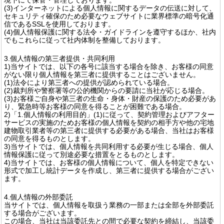
(3)インターネットによる個人情報に関するデータの伝送に対して、
セキュリティ確保のため必要なウェブサイトに業界標準の暗号化通
信であるSSLを使用しております。
(4)個人情報保護に関する法令・ガイドラインを遵守するほか、社内
でもこれらに従って社内体制を整備しております。
3.個人情報の第三者提供・共同利用
1)当サイトでは、以下の各号に該当する場合を除き、お客様の同意
がない限り個人情報を第三者に提供することはございません。
(1)法令により第三者への提供が認められている場合。
(2)裁判所や警察署等の公的機関からの要請に当社が応じる場合。
(3)お客様ご自身や第三者の生命・身体・財産の保護のため必要があ
り、緊急時等お客様の同意を得ることが困難である場合。
2)「1.個人情報の利用目的」(1)に従って、契約管理およびアフター
サービスの実施のためお客様の個人情報を契約の相手方や他の宅地
建物取引業者等の第三者に提供する必要がある場合、当社はお客様
の同意を得るものとします。
3)当サイトでは、個人情報を共同利用する必要が生じる場合、個人
情報保護に従って別途必要な措置をとるものとします。
4)当サイトでは、お客様の個人情報について、個人を特定できない
形式で加工し統計データを作成し、第三者に提供する場合がござい
ます。
4.個人情報の外部委託
当サイトでは、個人情報を取扱う業務の一部または全部を外部委託
する場合がございます。
この場合、当社は当該委託先との間で必要な契約を締結し、当該委