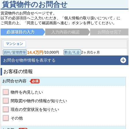
賃貸物件のお問合せ
賃貸物件のお問合せページです。
以下の必須項目へご入力いただき、「個人情報の取り扱いについて」に
ご同意の上、「同意して確認画面へ進む」ボタンを押してください。
必須項目の入力
入力内容の確認
お問合せ完了
マンション
14.4万円
/
10,000円
2ヶ月/1ヶ月
賃料/管理費等
敷金/礼金
/
-
-/-
1R/25.35㎡
保証金/敷引/償却金
間取り/専有面積
お問合せ物件情報を表示する
2003年2月
築年月
お客様の情報
港区南青山
東京メトロ銀座線 表参道駅
徒歩13分
お問合せ内容
物件を内見したい
間取図や物件の情報が知りたい
現在の空室状況を知りたい
その他