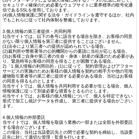
セキュリティ確保のため必要なウェブサイトに業界標準の暗号化通
信であるSSLを使用しております。
(4)個人情報保護に関する法令・ガイドラインを遵守するほか、社内
でもこれらに従って社内体制を整備しております。
3.個人情報の第三者提供・共同利用
1)当サイトでは、以下の各号に該当する場合を除き、お客様の同意
がない限り個人情報を第三者に提供することはございません。
(1)法令により第三者への提供が認められている場合。
(2)裁判所や警察署等の公的機関からの要請に当社が応じる場合。
(3)お客様ご自身や第三者の生命・身体・財産の保護のため必要があ
り、緊急時等お客様の同意を得ることが困難である場合。
2)「1.個人情報の利用目的」(1)に従って、契約管理およびアフター
サービスの実施のためお客様の個人情報を契約の相手方や他の宅地
建物取引業者等の第三者に提供する必要がある場合、当社はお客様
の同意を得るものとします。
3)当サイトでは、個人情報を共同利用する必要が生じる場合、個人
情報保護に従って別途必要な措置をとるものとします。
4)当サイトでは、お客様の個人情報について、個人を特定できない
形式で加工し統計データを作成し、第三者に提供する場合がござい
ます。
4.個人情報の外部委託
当サイトでは、個人情報を取扱う業務の一部または全部を外部委託
する場合がございます。
この場合、当社は当該委託先との間で必要な契約を締結し、当該委
託先に対して適切な管理・監督を行います。