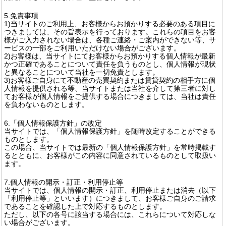
5.免責事項
1)当サイトのご利用上、お客様からお預かりする必要のある項目に
つきましては、その旨表示を行っております。これらの項目をお客
様がご入力されない場合は、各種ご連絡・ご案内ができない等、サ
ービスの一部をご利用いただけない場合がございます。
2)お客様は、当サイトにてお客様からお預かりする個人情報が最新
かつ正確であることについて責任を負うものとし、個人情報が現状
と異なることについて当社を一切免責とします。
3)お客様ご自身にて不動産の売買契約または賃貸契約の相手方に個
人情報を提供される等、当サイトまたは当社を介して第三者に対し
てお客様が個人情報をご提供する場合につきましては、当社は責任
を負わないものとします。
6.「個人情報保護方針」の改定
当サイトでは、「個人情報保護方針」を随時改定することができる
ものとします。
この場合、当サイトでは最新の「個人情報保護方針」を常時掲載す
るとともに、お客様がこの内容に同意されているものとして取扱い
ます。
7.個人情報の開示・訂正・利用停止等
当サイトでは、個人情報の開示・訂正、利用停止または消去（以下
「利用停止等」といいます）につきまして、お客様ご自身のご請求
であることを確認した上で対応するものとします。
ただし、以下の各号に該当する場合には、これらについて対応しな
い場合がございます。