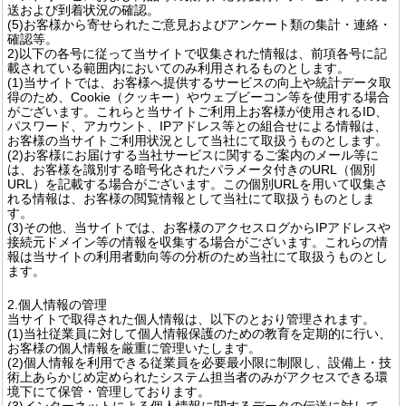
送および到着状況の確認。
(5)お客様から寄せられたご意見およびアンケート類の集計・連絡・
確認等。
2)以下の各号に従って当サイトで収集された情報は、前項各号に記
載されている範囲内においてのみ利用されるものとします。
(1)当サイトでは、お客様へ提供するサービスの向上や統計データ取
得のため、Cookie（クッキー）やウェブビーコン等を使用する場合
がございます。これらと当サイトご利用上お客様が使用されるID、
パスワード、アカウント、IPアドレス等との組合せによる情報は、
お客様の当サイトご利用状況として当社にて取扱うものとします。
(2)お客様にお届けする当社サービスに関するご案内のメール等に
は、お客様を識別する暗号化されたパラメータ付きのURL（個別
URL）を記載する場合がございます。この個別URLを用いて収集さ
れる情報は、お客様の閲覧情報として当社にて取扱うものとしま
す。
(3)その他、当サイトでは、お客様のアクセスログからIPアドレスや
接続元ドメイン等の情報を収集する場合がございます。これらの情
報は当サイトの利用者動向等の分析のため当社にて取扱うものとし
ます。
2.個人情報の管理
当サイトで取得された個人情報は、以下のとおり管理されます。
(1)当社従業員に対して個人情報保護のための教育を定期的に行い、
お客様の個人情報を厳重に管理いたします。
(2)個人情報を利用できる従業員を必要最小限に制限し、設備上・技
術上あらかじめ定められたシステム担当者のみがアクセスできる環
境下にて保管・管理しております。
(3)インターネットによる個人情報に関するデータの伝送に対して、